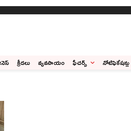
ినెస్‌
క్రీడలు
వ్యవసాయం
ఫీచ‌ర్స్ ‌
నోటిఫికేషన్లు