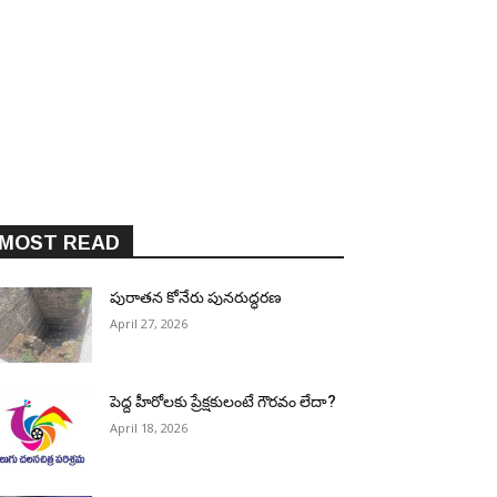
MOST READ
పురాత‌న కోనేరు పున‌రుద్ధ‌ర‌ణ
April 27, 2026
పెద్ద హీరోల‌కు ప్రేక్ష‌కులంటే గౌర‌వం లేదా?
April 18, 2026