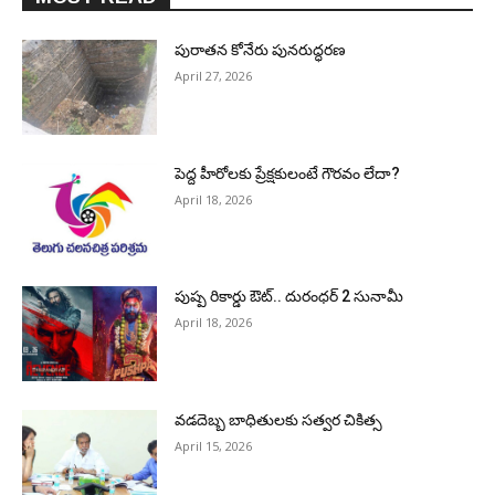
పురాత‌న కోనేరు పున‌రుద్ధ‌ర‌ణ
April 27, 2026
పెద్ద హీరోల‌కు ప్రేక్ష‌కులంటే గౌర‌వం లేదా?
April 18, 2026
పుష్ప రికార్డు ఔట్‌.. దురంధ‌ర్ 2 సునామీ
April 18, 2026
వడదెబ్బ బాధితులకు సత్వర చికిత్స
April 15, 2026