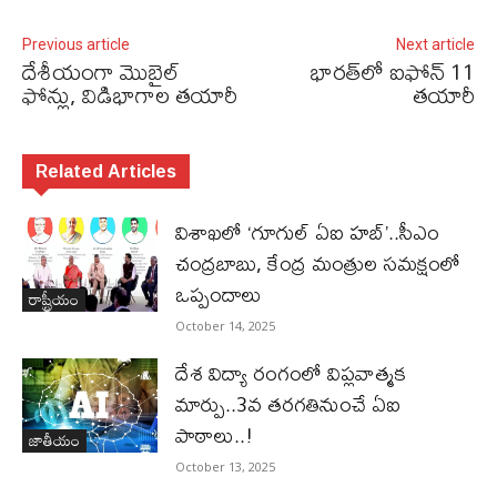
Previous article
Next article
దేశీయంగా మొబైల్‌
భారత్‌లో ఐఫోన్‌ 11
ఫోన్లు, విడిభాగాల తయారీ
తయారీ
Related Articles
విశాఖలో ‘గూగుల్ ఏఐ హబ్’..సీఎం
చంద్రబాబు, కేంద్ర మంత్రుల సమక్షంలో
ఒప్పందాలు
రాష్ట్రీయం
October 14, 2025
దేశ విద్యా రంగంలో విప్లవాత్మక
మార్పు..3వ తరగతినుంచే ఏఐ
పాఠాలు..!
జాతీయం
October 13, 2025