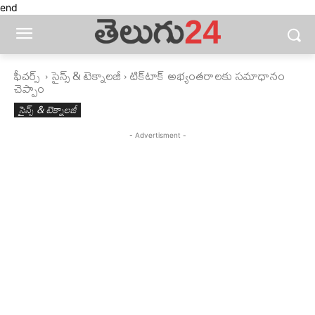
end
ఫీచ‌ర్స్ ‌
సైన్స్‌ & టెక్నాలజీ
టిక్‌టాక్‌ అభ్యంతరాలకు సమాధానం
చెప్పాం
సైన్స్‌ & టెక్నాలజీ
- Advertisment -