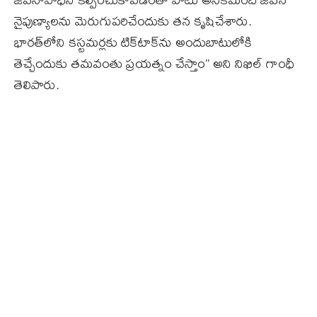
నైపుణ్యాలను మెరుగుపరిచేందుకు తన కృషిచేశారు.
భారత్‌లోని కస్టమర్లకు టిక్‌టాక్‌ను అందుబాటులోకి
తెచ్చేందుకు తమవంతు ప్రయత్నం చేస్తాం’’ అని నిఖిల్‌ గాంధీ
తెలిపారు.