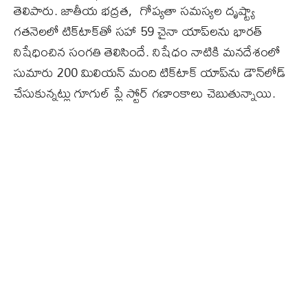
తెలిపారు. జాతీయ భద్రత, గోప్యతా సమస్యల దృష్ట్యా
గతనెలలో టిక్‌టాక్‌తో సహా 59 చైనా యాప్‌లను భారత్‌
నిషేధించిన సంగతి తెలిసిందే. నిషేధం నాటికి మనదేశంలో
సుమారు 200 మిలియన్‌ మంది టిక్‌టాక్‌ యాప్‌ను డౌన్‌లోడ్‌
చేసుకున్నట్లు గూగుల్‌ ప్లే స్టోర్‌ గణాంకాలు చెబుతున్నాయి.