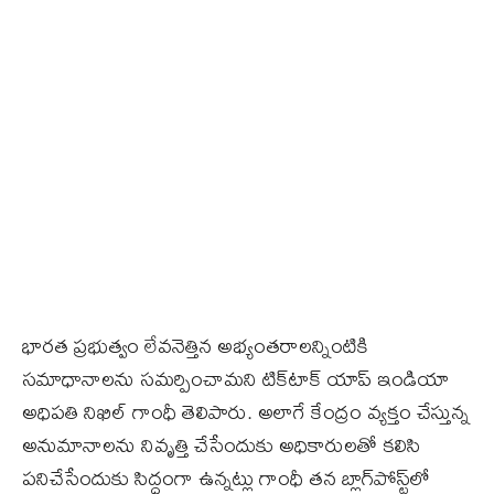
భారత ప్రభుత్వం లేవనెత్తిన అభ్యంతరాలన్నింటికి
సమాధానాలను సమర్పించామని టిక్‌టాక్‌ యాప్‌ ఇండియా
అధిపతి నిఖిల్‌ గాంధీ తెలిపారు. అలాగే కేంద్రం వ్యక్తం చేస్తున్న
అనుమానాలను నివృత్తి చేసేందుకు అధికారులతో కలిసి
పనిచేసేందుకు సిద్ధంగా ఉన్నట్లు గాంధీ తన బ్లాగ్‌పోస్ట్‌లో