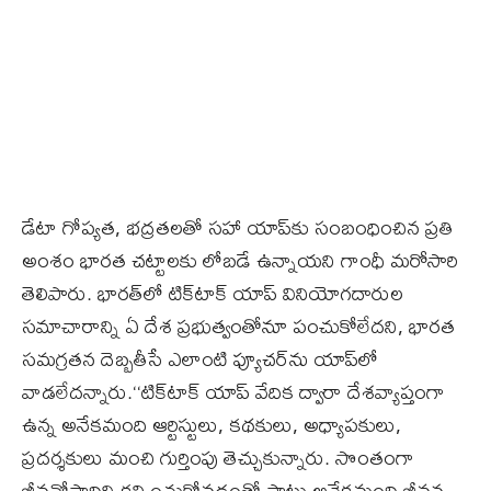
డేటా గోప్యత, భద్రతలతో సహా యాప్‌కు సంబంధించిన ప్రతి
అంశం భారత చట్టాలకు లోబడే ఉన్నాయని గాంధీ మరోసారి
తెలిపారు. భారత్‌లో టిక్‌టాక్‌ యాప్‌ వినియోగదారుల
సమాచారాన్ని ఏ దేశ ప్రభుత్వంతోనూ పంచుకోలేదని, భారత
సమగ్రతన దెబ్బతీసే ఎలాంటి ఫ్యూచర్‌ను యాప్‌లో
వాడలేదన్నారు.‘‘టిక్‌టాక్‌ యాప్‌ వేదిక ద్వారా దేశవ్యాప్తంగా
ఉన్న అనేకమంది ఆర్టిస్టులు, కథకులు, అధ్యాపకులు,
ప్రదర్శకులు మంచి గుర్తింపు తెచ్చుకున్నారు. సొంతంగా
జీవనోపాధిని కల్పించుకోవడంతో పాటు అనేకమంది జీవన