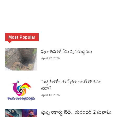
Most Popular
పురాత‌న కోనేరు పున‌రుద్ధ‌ర‌ణ
April 27, 2026
పెద్ద హీరోల‌కు ప్రేక్ష‌కులంటే గౌర‌వం
లేదా?
April 18, 2026
పుష్ప రికార్డు ఔట్‌.. దురంధ‌ర్ 2 సునామీ