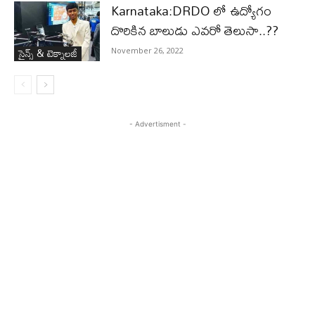
Karnataka:DRDO లో ఉద్యోగం
దొరికిన బాలుడు ఎవరో తెలుసా..??
సైన్స్‌ & టెక్నాలజీ
November 26, 2022
- Advertisment -