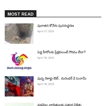
MOST READ
పురాత‌న కోనేరు పున‌రుద్ధ‌ర‌ణ
April 27, 2026
పెద్ద హీరోల‌కు ప్రేక్ష‌కులంటే గౌర‌వం లేదా?
April 18, 2026
పుష్ప రికార్డు ఔట్‌.. దురంధ‌ర్ 2 సునామీ
April 18, 2026
వడదెబ్బ బాధితులకు సత్వర చికిత్స