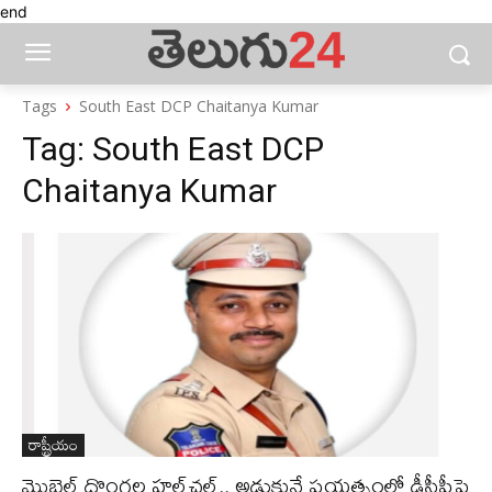
end
Tags
South East DCP Chaitanya Kumar
Tag:
South East DCP
Chaitanya Kumar
రాష్ట్రీయం
మొబైల్ దొంగ‌ల హ‌ల్‌చ‌ల్‌.. అడ్డుకునే ప్రయత్నంలో డీసీపీపై