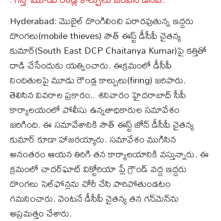
Hyderabad: మొబైల్ దొంగిలించి పరారవుతున్న ఇద్ద‌రు
దొంగ‌లు(mobile thieves) సౌత్ ఈస్ట్ డీసీపీ చైత‌న్య
కుమార్‌(South East DCP Chaitanya Kumar)పై క‌త్తితో
దాడి చేసేందుకు య‌త్నించారు. ఈక్ర‌మంలో డీసీపీ
నిందితుల‌పై మూడు రౌండ్ల కాల్పులు(firing) జ‌రిపారు.
తెలిసిన వివ‌రాల ప్ర‌కారం.. శ‌నివారం హైద‌రాబాద్ సీపీ
కార్యాల‌యంలో పోలీసు ఉన్న‌తాధికారుల‌ స‌మావేశం
జ‌రిగింది. ఈ స‌మావేశానికి సౌత్ ఈస్ట్ జోన్ డీసీపీ చైత‌న్య
కుమార్ కూడా హాజ‌ర‌య్యారు. స‌మావేశం ముగిసిన
అనంత‌రం ఆయ‌న తిరిగి త‌న కార్యాల‌యానికి వ‌స్తున్నారు. ఈ
క్ర‌మంలో చాద‌ర్‌ఘాట్ విక్టోరియా ప్లే గ్రౌండ్ వ‌ద్ద ఇద్ద‌రు
దొంగ‌లు సెల్‌ఫోన్ల‌ను చోరీ చేసి పారిపోతుండ‌టం
గ‌మ‌నించారు. వెంటనే డీసీపీ చైత‌న్య త‌న గ‌న్‌మెన్‌ను
అప్ర‌మ‌త్తం చేశారు.