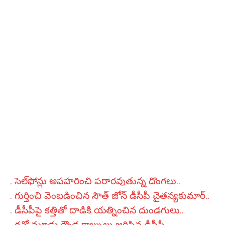
. సెల్‌ఫోన్లు అప‌హ‌రించి ప‌రార‌వుతున్న దొంగ‌లు..
. గుర్తించి వెంబ‌డించిన సౌత్ జోన్ డీసీపీ చైత‌న్య‌కుమార్‌..
. డీసీపీపై క‌త్తితో దాడికి య‌త్నించిన దుండ‌గులు..
. గ‌న్తో మూడు రౌండ్ల కాల్పులు జ‌రిపిన డీసీపీ..