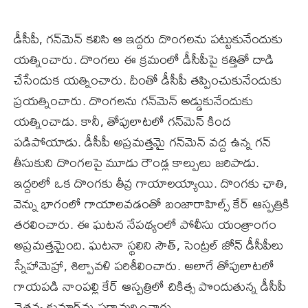
డీసీపీ, గ‌న్‌మెన్ క‌లిసి ఆ ఇద్ద‌రు దొంగ‌ల‌ను ప‌ట్టుకునేందుకు
య‌త్నించారు. దొంగ‌లు ఈ క్ర‌మంలో డీసీపీపై క‌త్తితో దాడి
చేసేందుక య‌త్నించారు. దీంతో డీసీపీ త‌ప్పించుకునేందుకు
ప్ర‌య‌త్నించారు. దొంగ‌ల‌ను గ‌న్‌మెన్ అడ్డుకునేందుకు
య‌త్నించాడు. కానీ, తోపులాట‌లో గ‌న్‌మెన్ కింద
ప‌డిపోయాడు. డీసీపీ అప్ర‌మ‌త్త‌మై గ‌న్‌మెన్ వ‌ద్ద ఉన్న గ‌న్‌
తీసుకుని దొంగ‌ల‌పై మూడు రౌండ్ల కాల్పులు జ‌రిపాడు.
ఇద్ద‌రిలో ఒక దొంగ‌కు తీవ్ర గాయాల‌య్యాయి. దొంగ‌కు ఛాతి,
వెన్ను భాగంలో గాయాల‌వ‌డంతో బంజారాహిల్స్ కేర్ ఆస్ప‌త్రికి
త‌ర‌లించారు. ఈ ఘ‌ట‌న నేప‌థ్యంలో పోలీసు యంత్రాంగం
అప్ర‌మ‌త్త‌మైంది. ఘ‌ట‌నా స్థ‌లిని సౌత్, సెంట్ర‌ల్ జోన్ డీసీపీలు
స్నేహామెహ్రా, శిల్పావ‌ళి ప‌రిశీలించారు. అలాగే తోపులాట‌లో
గాయ‌ప‌డి నాంప‌ల్లి కేర్ ఆస్ప‌త్రిలో చికిత్స పొందుతున్న‌ డీసీపీ
చైత‌న్య కుమార్‌ను ప‌రామ‌ర్శించారు.