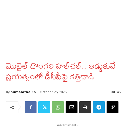
మొబైల్ దొంగ‌ల హ‌ల్‌చ‌ల్‌.. అడ్డుకునే
ప్రయత్నంలో డీసీపీపై కత్తిదాడి
By
Sumalatha Ch
October 25, 2025
45
- Advertisment -