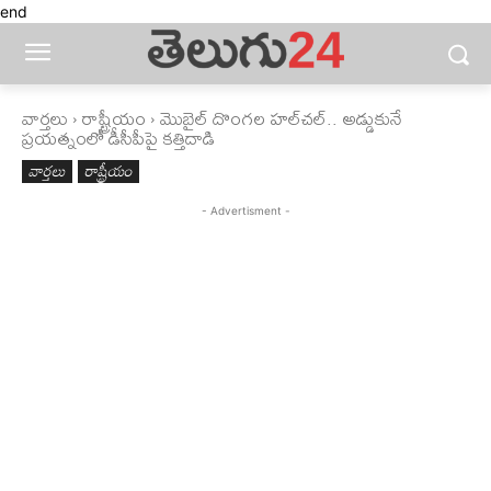
end
వార్తలు
రాష్ట్రీయం
మొబైల్ దొంగ‌ల హ‌ల్‌చ‌ల్‌.. అడ్డుకునే
ప్రయత్నంలో డీసీపీపై కత్తిదాడి
వార్తలు
రాష్ట్రీయం
- Advertisment -