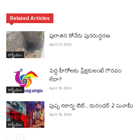
Related Articles
పురాత‌న కోనేరు పున‌రుద్ధ‌ర‌ణ
April 27, 2026
రాష్ట్రీయం
పెద్ద హీరోల‌కు ప్రేక్ష‌కులంటే గౌర‌వం
లేదా?
రాష్ట్రీయం
April 18, 2026
పుష్ప రికార్డు ఔట్‌.. దురంధ‌ర్ 2 సునామీ
April 18, 2026
రాష్ట్రీయం