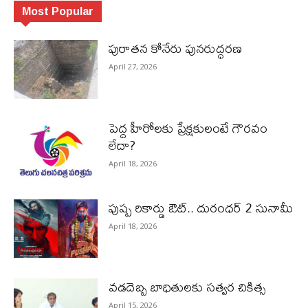
Most Popular
పురాత‌న కోనేరు పున‌రుద్ధ‌ర‌ణ
April 27, 2026
పెద్ద హీరోల‌కు ప్రేక్ష‌కులంటే గౌర‌వం
లేదా?
April 18, 2026
పుష్ప రికార్డు ఔట్‌.. దురంధ‌ర్ 2 సునామీ
April 18, 2026
వడదెబ్బ బాధితులకు సత్వర చికిత్స
April 15, 2026