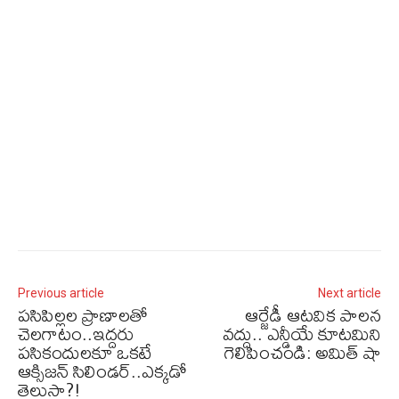
Previous article
Next article
పసిపిల్లల ప్రాణాలతో
ఆర్జేడీ ఆట‌విక పాల‌న
చెలగాటం..ఇద్దరు
వ‌ద్దు.. ఎన్డీయే కూట‌మిని
పసికందులకూ ఒకటే
గెలిపించండి: అమిత్ షా
ఆక్సిజన్ సిలిండర్..ఎక్కడో
తెలుసా?!