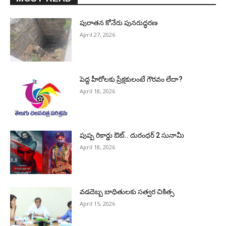
పురాత‌న కోనేరు పున‌రుద్ధ‌ర‌ణ
April 27, 2026
పెద్ద హీరోల‌కు ప్రేక్ష‌కులంటే గౌర‌వం లేదా?
April 18, 2026
పుష్ప రికార్డు ఔట్‌.. దురంధ‌ర్ 2 సునామీ
April 18, 2026
వడదెబ్బ బాధితులకు సత్వర చికిత్స
April 15, 2026