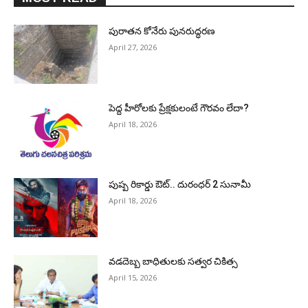
పురాత‌న కోనేరు పున‌రుద్ధ‌ర‌ణ
April 27, 2026
పెద్ద హీరోల‌కు ప్రేక్ష‌కులంటే గౌర‌వం లేదా?
April 18, 2026
పుష్ప రికార్డు ఔట్‌.. దురంధ‌ర్ 2 సునామీ
April 18, 2026
వడదెబ్బ బాధితులకు సత్వర చికిత్స
April 15, 2026