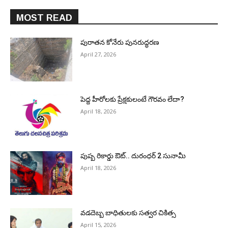
MOST READ
పురాత‌న కోనేరు పున‌రుద్ధ‌ర‌ణ
April 27, 2026
పెద్ద హీరోల‌కు ప్రేక్ష‌కులంటే గౌర‌వం లేదా?
April 18, 2026
పుష్ప రికార్డు ఔట్‌.. దురంధ‌ర్ 2 సునామీ
April 18, 2026
వడదెబ్బ బాధితులకు సత్వర చికిత్స
April 15, 2026