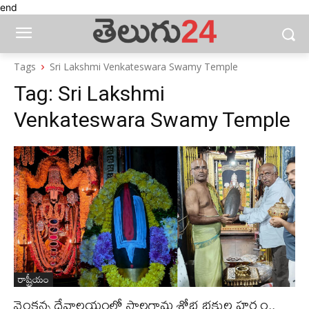
end
Tags
Sri Lakshmi Venkateswara Swamy Temple
Tag:
Sri Lakshmi
Venkateswara Swamy Temple
రాష్ట్రీయం
వెంకన్న దేవాలయంలో సాలగ్రామ శోభ భక్తుల హర్షం..