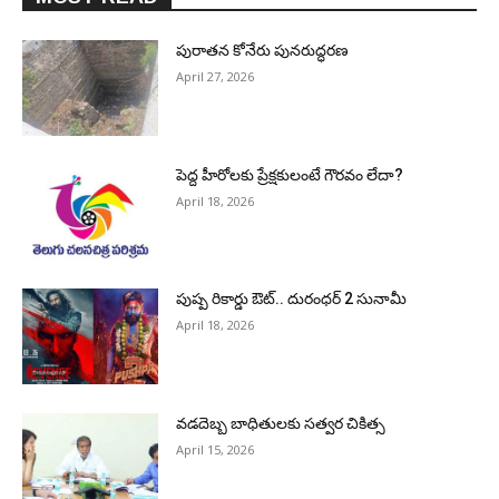
పురాత‌న కోనేరు పున‌రుద్ధ‌ర‌ణ
April 27, 2026
పెద్ద హీరోల‌కు ప్రేక్ష‌కులంటే గౌర‌వం లేదా?
April 18, 2026
పుష్ప రికార్డు ఔట్‌.. దురంధ‌ర్ 2 సునామీ
April 18, 2026
వడదెబ్బ బాధితులకు సత్వర చికిత్స
April 15, 2026