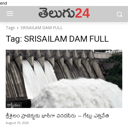
end
Tags
SRISAILAM DAM FULL
Tag:
SRISAILAM DAM FULL
రాష్ట్రీయం
శ్రీశైలం ప్రాజెక్టుకు భారీగా వరదనీరు – గేట్లు ఎత్తివేత
August 19, 2020