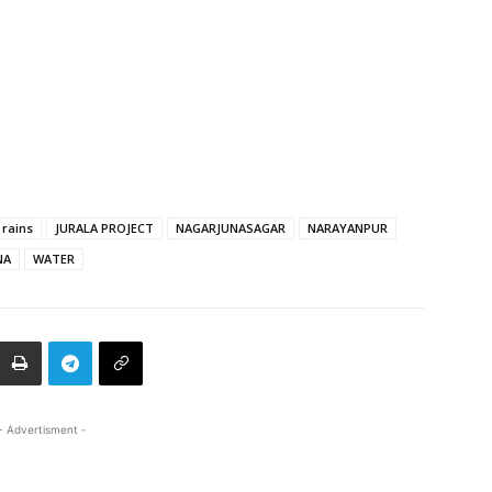
 rains
JURALA PROJECT
NAGARJUNASAGAR
NARAYANPUR
NA
WATER
- Advertisment -