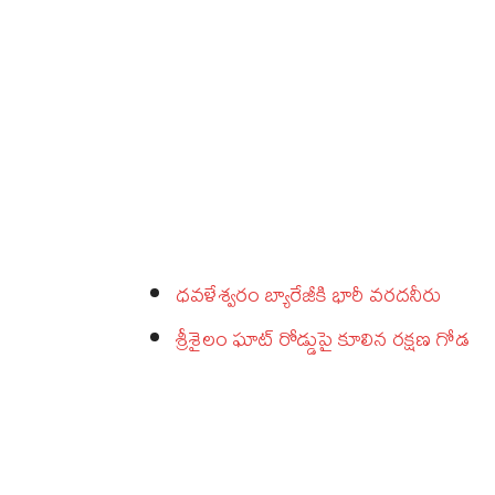
ధవళేశ్వరం బ్యారేజీకి భారీ వరదనీరు
శ్రీశైలం ఘాట్‌ రోడ్డుపై కూలిన రక్షణ గోడ