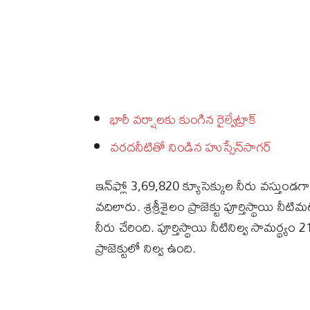
భారీ వర్షాలకు కుంగిన రైల్వేట్రాక్‌
వరదనీటితో నిండిన హుస్సేన్‌సాగర్‌
ఇన్‌ఫ్లో 3,69,820 క్యూసెక్కుల నీరు వస్తుండగా
వదిలారు. శ్రశ్రీశైలం ప్రాజెక్టు పూర్తిస్థాయి
నీరు చేరింది. పూర్తిస్థాయి నీటినిల్వ సామర్థ్
ప్రాజెక్టులో నిల్వ ఉంది.