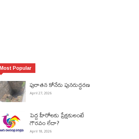
Most Popular
పురాత‌న కోనేరు పున‌రుద్ధ‌ర‌ణ
April 27, 2026
పెద్ద హీరోల‌కు ప్రేక్ష‌కులంటే
గౌర‌వం లేదా?
April 18, 2026