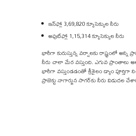
ఇన్‌ఫ్లో 3,69,820 క్యూసెక్కుల నీరు
అవుట్‌ఫ్లో 1,15,314 క్యూసెక్కుల నీరు
భారీగా కురుస్తున్న వర్షాలకు రాష్ర్టంలో అన్ని ప్
నీరు చాలా మేర వస్తుంది. ఎగువ ప్రాంతాలు ఆల
భారీగా వస్తుండడంతో శ్రీశైలం డ్యాం పూర్తిగా
ప్రాజెక్టు నాగార్జున సాగర్‌కు నీరు విడుదల చేశా