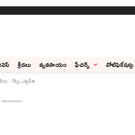
ినెస్‌
క్రీడలు
వ్యవసాయం
ఫీచ‌ర్స్ ‌
నోటిఫికేషన్లు
ీరు - గేట్లు ఎత్తివేత
- Advertisment -