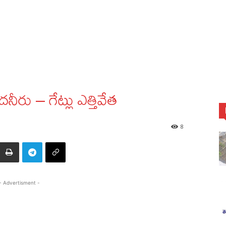
రదనీరు – గేట్లు ఎత్తివేత
8
- Advertisment -