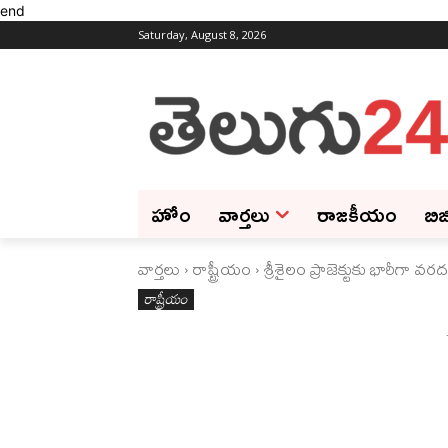
end
Saturday, August 8, 2026
హోం
వార్తలు
రాజకీయం
బిజ
వార్తలు
రాష్ట్రీయం
శ్రీశైలం ప్రాజెక్టుకు భారీగా వరదన
రాష్ట్రీయం