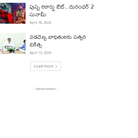
పుష్ప రికార్డు ఔట్‌.. దురంధ‌ర్ 2
సునామీ
April 18, 2026
వడదెబ్బ బాధితులకు సత్వర
చికిత్స
April 15, 2026
Load more
- Advertisment -