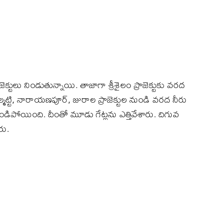
రాజెక్టులు నిండుతున్నాయి. తాజాగా శ్రీశైలం ప్రాజెక్టుకు వరద
్మట్టి, నారాయణపూర్‌, జురాల ప్రాజెక్టుల నుండి వరద నీరు
 నిండిపోయింది. దీంతో మూడు గేట్లను ఎత్తివేశారు. దిగువ
రు.