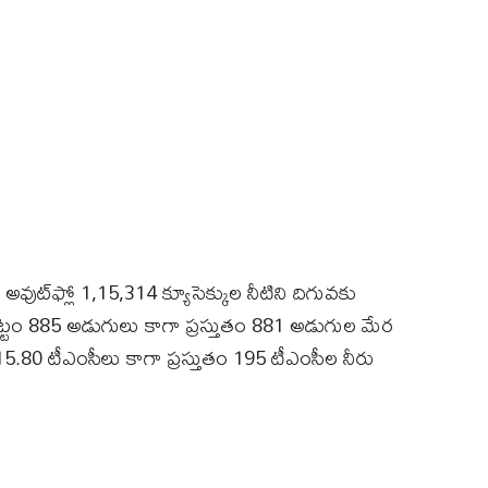
 అవుట్‌ఫ్లో 1,15,314 క్యూసెక్కుల నీటిని దిగువకు
 నీటిమట్టం 885 అడుగులు కాగా ప్రస్తుతం 881 అడుగుల మేర
యం 215.80 టీఎంసీలు కాగా ప్రస్తుతం 195 టీఎంసీల నీరు