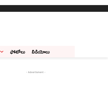
ఫోటోలు
వీడియోలు
- Advertisment -