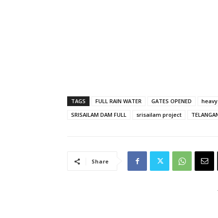
TAGS
FULL RAIN WATER
GATES OPENED
heavy
SRISAILAM DAM FULL
srisailam project
TELANGA
Share