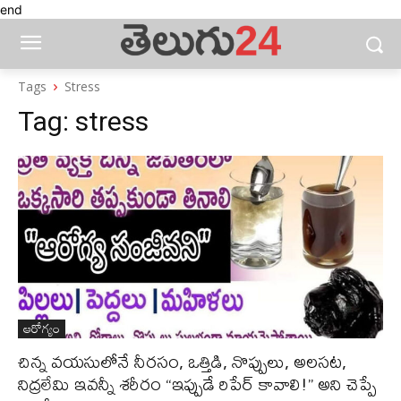
end
Tags
Stress
Tag:
stress
ఆరోగ్యం
చిన్న వయసులోనే నీరసం, ఒత్తిడి, నొప్పులు, అలసట,
నిద్రలేమి ఇవన్నీ శరీరం “ఇప్పుడే రిపేర్ కావాలి!” అని చెప్పే