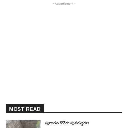
- Advertisment -
MOST READ
పురాత‌న కోనేరు పున‌రుద్ధ‌ర‌ణ