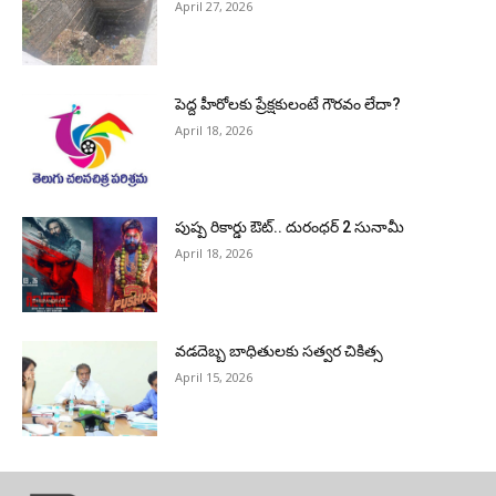
April 27, 2026
పెద్ద హీరోల‌కు ప్రేక్ష‌కులంటే గౌర‌వం లేదా?
April 18, 2026
పుష్ప రికార్డు ఔట్‌.. దురంధ‌ర్ 2 సునామీ
April 18, 2026
వడదెబ్బ బాధితులకు సత్వర చికిత్స
April 15, 2026