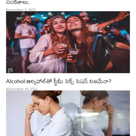
సంకేతాలు.
November 5, 2025
లైఫ్‌
Alcohol:ఆల్కహాల్‌తో స్టీమీ సెక్స్‌ సెషన్‌ నిజమేనా?
November 19, 2022