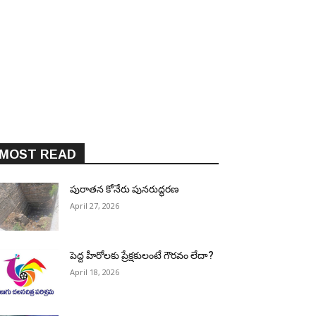
MOST READ
పురాత‌న కోనేరు పున‌రుద్ధ‌ర‌ణ
April 27, 2026
పెద్ద హీరోల‌కు ప్రేక్ష‌కులంటే గౌర‌వం లేదా?
April 18, 2026