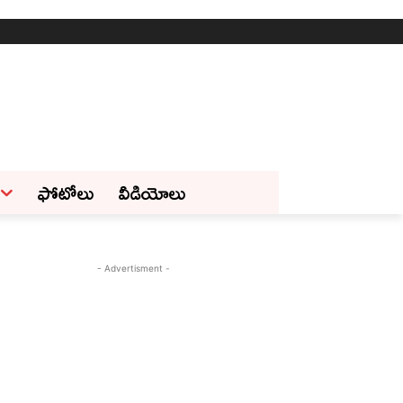
ఫోటోలు
వీడియోలు
- Advertisment -