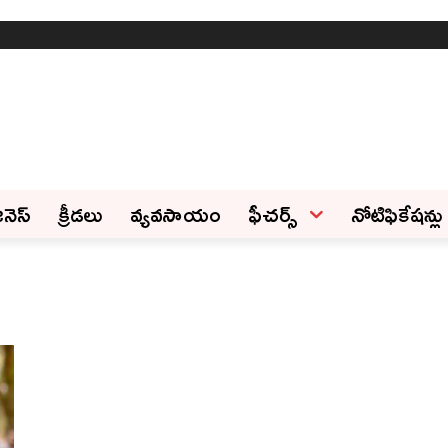
ినెస్‌
క్రీడలు
వ్యవసాయం
ఫీచ‌ర్స్ ‌
నోటిఫికేషన్లు