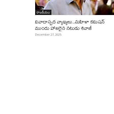
రాజకీయం
వివాదాస్పద వ్యాఖ్యలు..మహిళా కమిషన్
ముందు హాజరైన నటుడు శివాజీ
December 27, 2025