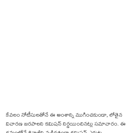
కేవలం నోటీసులతోనే ఈ అంశాన్ని ముగించకుండా, లోతైన
విచారణ జరపాలని కమిషన్ నిర్ణయించినట్లు సమాచారం. ఈ
క్రమంలోనే శివాజీని వ్యక్తిగతంగా కమిషన్ ఎదుట