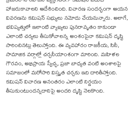
హాజరుకావాలని ఆదేశించింది. విచారణ సందర్భంగా ఆయన
వివరణను కమిషన్ సభ్యులు నమోదు చేయనున్నారు. అలాగే,
భవిష్యత్తులో ఇలాంటి వ్యాఖ్యలు పునరావృతం కాకుండా
ఎలాంటి చర్యలు తీసుకోవాలన్న అంశంపైనా కమిషన్ దృష్టి
సారించినట్లు తెలుస్తోంది. ఈ వ్యవహారం రాజకీయ, సినీ,
సామాజిక వర్గాల్లో చర్చనీయాంశంగా మారింది. మహిళల
గౌరవం, అభిప్రాయ స్వేచ్ఛ, ప్రజా బాధ్యత వంటి అంశాలపై
సమాజంలో మరోసారి విస్తృత చర్చకు ఇది దారితీస్తోంది.
కమిషన్ విచారణ అనంతరం ఎలాంటి నిర్ణయం
తీసుకుంటుందన్నదానిపై అందరి దృష్టి నెలకొంది.