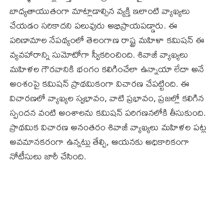
బాధ్యతాయుతంగా మాట్లాడాల్సిన వ్యక్తి ఇలాంటి వ్యాఖ్యలు
చేయడం సరికాదని పలువురు అభిప్రాయపడ్డారు. ఈ
పరిణామాల నేపథ్యంలో తెలంగాణ రాష్ట్ర మహిళా కమిషన్ ఈ
వ్యవహారాన్ని సుమోటోగా స్వీకరించింది. శివాజీ వ్యాఖ్యలు
మహిళల గౌరవానికి భంగం కలిగించేలా ఉన్నాయా లేదా అనే
అంశంపై కమిషన్ ప్రాథమికంగా విచారణ చేపట్టింది. ఈ
విచారణలో వ్యాఖ్యల స్వభావం, వాటి ప్రభావం, ప్రజల్లో కలిగిన
స్పందన వంటి అంశాలను కమిషన్ పరిగణనలోకి తీసుకుంది.
ప్రాథమిక విచారణ అనంతరం శివాజీ వ్యాఖ్యలు మహిళల పట్ల
అవమానకరంగా ఉన్నట్లు తేల్చి, ఆయనకు అధికారికంగా
నోటీసులు జారీ చేసింది.