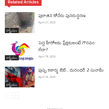
Related Articles
పురాత‌న కోనేరు పున‌రుద్ధ‌ర‌ణ
April 27, 2026
రాష్ట్రీయం
పెద్ద హీరోల‌కు ప్రేక్ష‌కులంటే గౌర‌వం
లేదా?
రాష్ట్రీయం
April 18, 2026
పుష్ప రికార్డు ఔట్‌.. దురంధ‌ర్ 2 సునామీ
April 18, 2026
రాష్ట్రీయం