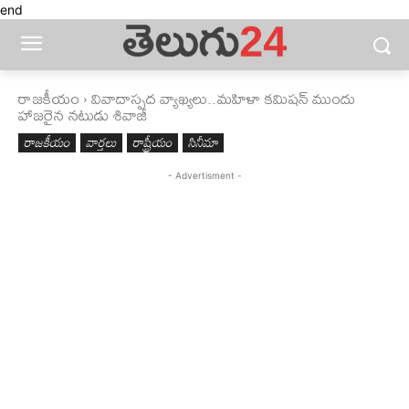
end
రాజకీయం
వివాదాస్పద వ్యాఖ్యలు..మహిళా కమిషన్ ముందు
హాజరైన నటుడు శివాజీ
రాజకీయం
వార్తలు
రాష్ట్రీయం
సినీమా
- Advertisment -