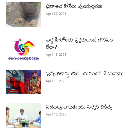
పురాత‌న కోనేరు పున‌రుద్ధ‌ర‌ణ
April 27, 2026
పెద్ద హీరోల‌కు ప్రేక్ష‌కులంటే గౌర‌వం
లేదా?
April 18, 2026
పుష్ప రికార్డు ఔట్‌.. దురంధ‌ర్ 2 సునామీ
April 18, 2026
వడదెబ్బ బాధితులకు సత్వర చికిత్స
April 15, 2026