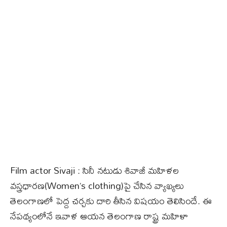
Film actor Sivaji : సినీ నటుడు శివాజీ మహిళల
వస్త్రధారణ(Women’s clothing)పై చేసిన వ్యాఖ్యలు
తెలంగాణలో పెద్ద చర్చకు దారి తీసిన విషయం తెలిసిందే. ఈ
నేపథ్యంలోనే ఇవాళ ఆయన తెలంగాణ రాష్ట్ర మహిళా