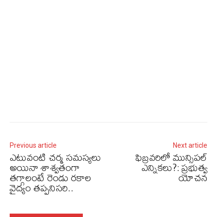
Previous article
Next article
ఎటువంటి చర్మ సమస్యలు
ఫిబ్రవరిలో మున్సిపల్
అయినా శాశ్వతంగా
ఎన్నికలు?: ప్రభుత్వ
తగ్గాలంటే రెండు రకాల
యోచన
వైద్యం తప్పనిసరి..