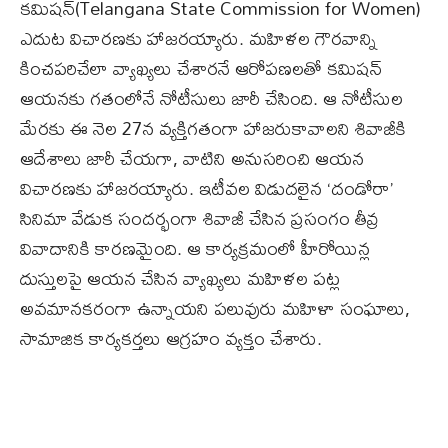
కమిషన్(Telangana State Commission for Women)
ఎదుట విచారణకు హాజరయ్యారు. మహిళల గౌరవాన్ని
కించపరిచేలా వ్యాఖ్యలు చేశారనే ఆరోపణలతో కమిషన్
ఆయనకు గతంలోనే నోటీసులు జారీ చేసింది. ఆ నోటీసుల
మేరకు ఈ నెల 27న వ్యక్తిగతంగా హాజరుకావాలని శివాజీకి
ఆదేశాలు జారీ చేయగా, వాటిని అనుసరించి ఆయన
విచారణకు హాజరయ్యారు. ఇటీవల విడుదలైన ‘దండోరా’
సినిమా వేడుక సందర్భంగా శివాజీ చేసిన ప్రసంగం తీవ్ర
వివాదానికి కారణమైంది. ఆ కార్యక్రమంలో హీరోయిన్ల
దుస్తులపై ఆయన చేసిన వ్యాఖ్యలు మహిళల పట్ల
అవమానకరంగా ఉన్నాయని పలువురు మహిళా సంఘాలు,
సామాజిక కార్యకర్తలు ఆగ్రహం వ్యక్తం చేశారు.