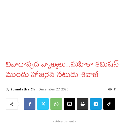
వివాదాస్పద వ్యాఖ్యలు..మహిళా కమిషన్
ముందు హాజరైన నటుడు శివాజీ
By
Sumalatha Ch
December 27, 2025
11
- Advertisment -