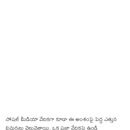
సోషల్ మీడియా వేదికగా కూడా ఈ అంశంపై పెద్ద ఎత్తున
విమర్శలు వెల్లువెత్తాయి. ఒక ప్రజా వేదికపై ఉండి