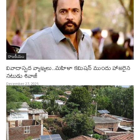
రాజకీయం
వివాదాస్పద వ్యాఖ్యలు..మహిళా కమిషన్ ముందు హాజరైన
నటుడు శివాజీ
December 27, 2025