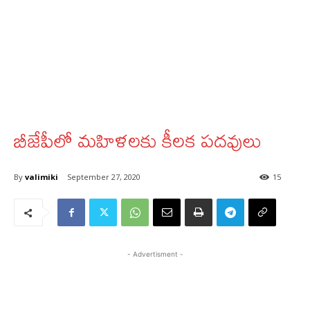
బీజేపీలో మహిళలకు కీలక పదవులు
By
valimiki
September 27, 2020
15
- Advertisment -