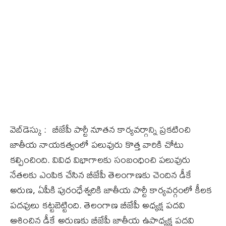
వెబ్‌డెస్కు : బీజేపీ పార్టీ నూతన కార్యవర్గాన్ని ప్రకటించి
జాతీయ నాయకత్వంలో పలువురు కొత్త వారికి చోటు
కల్పించింది. వివిధ విభాగాలకు సంబంధించి పలువురు
నేతలకు ఎంపిక చేసిన బీజేపీ తెలంగాణకు చెందిన డీకే
అరుణ, ఏపీకి పురంధేశ్వరికి జాతీయ పార్టీ కార్యవర్గంలో కీలక
పదవులు కట్టబెట్టింది. తెలంగాణ బీజేపీ అధ్యక్ష పదవి
ఆశించిన డీకే అరుణకు బీజేపీ జాతీయ ఉపాధ్యక్ష పదవి