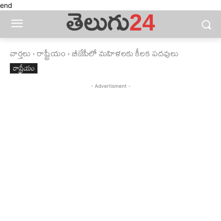
end
వార్తలు
రాష్ట్రీయం
బీజేపీలో మహిళలకు కీలక పదవులు
రాష్ట్రీయం
- Advertisment -