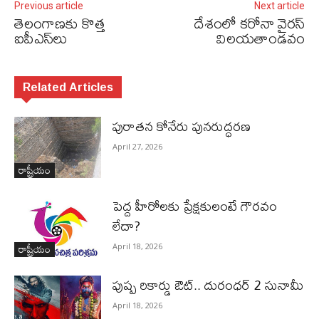
Previous article
Next article
తెలంగాణకు కొత్త
దేశంలో కరోనా వైరస్‌
ఐపీఎస్‌లు
విలయతాండవం
Related Articles
పురాత‌న కోనేరు పున‌రుద్ధ‌ర‌ణ
April 27, 2026
రాష్ట్రీయం
పెద్ద హీరోల‌కు ప్రేక్ష‌కులంటే గౌర‌వం
లేదా?
రాష్ట్రీయం
April 18, 2026
పుష్ప రికార్డు ఔట్‌.. దురంధ‌ర్ 2 సునామీ
April 18, 2026