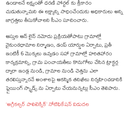
ఉండాలనే లక్ష్యంతో ధరణి పోర్టల్ కు శ్రీకారం
చుడుతున్నామని ఈ లక్ష్యాన్ని సాధించేందుకు అధికారులు అన్ని
జాగ్రత్తలు తీసుకోవాలని సీఎం సూచించారు.
ఆస్తుల ఆన్ లైన్ నమోదు ప్రక్రియతోపాటు గ్రామాల్లో
వైకుంఠధామాల నిర్మాణం, డంప్ యార్డుల ఏర్పాటు, ప్రతీ
ఇంటికీ 6 మొక్కలు ఇవ్వడం సహా గ్రామాల్లో హరితహారం
కార్యక్రమాన్ని, గ్రామ పంచాయతీలు కొనుగోలు చేసిన ట్రాక్టర్ల
ద్వారా ఇండ్ల నుండి, గ్రామాల నుండి చెత్తను ఎలా
తరలిస్తున్నారనే అంశాలపై ఆకస్మిక తనిఖీలు నిర్వహించడానికి
ఫ్లైయింగ్ స్క్వాడ్స్ ను ఏర్పాటు చేయనున్నట్లు సీఎం తెలిపారు.
‘అగ్రికల్చర్ పాలిటెక్నిక్’ నోటిఫికేషన్ విడుదల