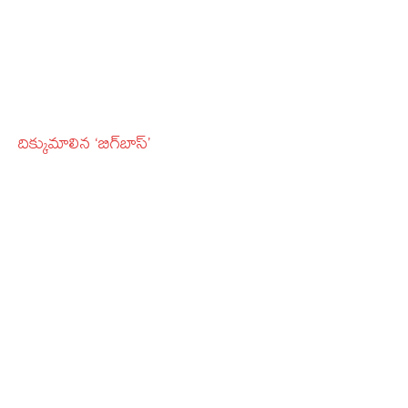
దిక్కుమాలిన ‘బిగ్‌బాస్‌’