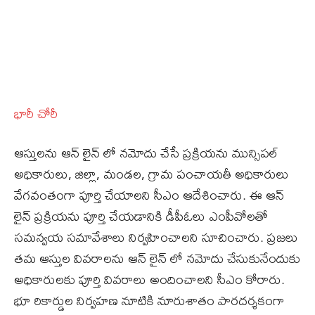
భారీ చోరీ
ఆస్తులను ఆన్ లైన్ లో నమోదు చేసే ప్రక్రియను మున్సిపల్
అధికారులు, జిల్లా, మండల, గ్రామ పంచాయతీ అధికారులు
వేగవంతంగా పూర్తి చేయాలని సీఎం ఆదేశించారు. ఈ ఆన్
లైన్ ప్రక్రియను పూర్తి చేయడానికి డీపీఓలు ఎంపీవోలతో
సమన్వయ సమావేశాలు నిర్వహించాలని సూచించారు. ప్రజలు
తమ ఆస్తుల వివరాలను ఆన్ లైన్ లో నమోదు చేసుకునేందుకు
అధికారులకు పూర్తి వివరాలు అందించాలని సీఎం కోరారు.
భూ రికార్డుల నిర్వహణ నూటికి నూరుశాతం పారదర్శకంగా