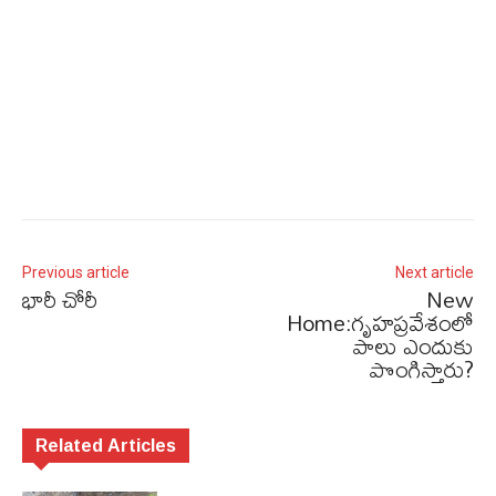
Previous article
Next article
భారీ చోరీ
New
Home:గృహప్రవేశంలో
పాలు ఎందుకు
పొంగిస్తారు?
Related Articles