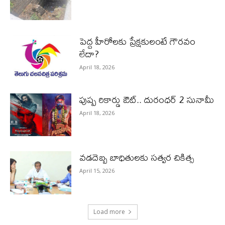
పెద్ద హీరోల‌కు ప్రేక్ష‌కులంటే గౌర‌వం
లేదా?
April 18, 2026
పుష్ప రికార్డు ఔట్‌.. దురంధ‌ర్ 2 సునామీ
April 18, 2026
వడదెబ్బ బాధితులకు సత్వర చికిత్స
April 15, 2026
Load more