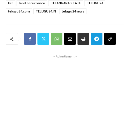
kcr
land occurrence
TELANGANA STATE
TELUGU24
telugu24.com
TELUGU24.IN
telugu24news
- Advertisment -