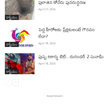
పురాత‌న కోనేరు పున‌రుద్ధ‌ర‌ణ
April 27, 2026
రాష్ట్రీయం
పెద్ద హీరోల‌కు ప్రేక్ష‌కులంటే గౌర‌వం
లేదా?
రాష్ట్రీయం
April 18, 2026
పుష్ప రికార్డు ఔట్‌.. దురంధ‌ర్ 2 సునామీ
April 18, 2026
రాష్ట్రీయం
- Advertisment -