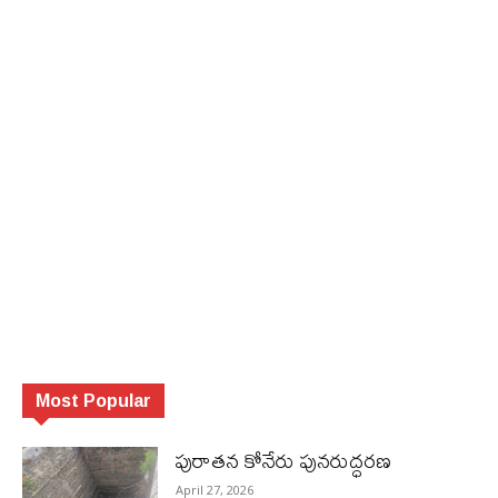
Most Popular
పురాత‌న కోనేరు పున‌రుద్ధ‌ర‌ణ
April 27, 2026