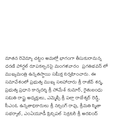
నూతన రెవెన్యూ చట్టం అమల్లో భాగంగా తీసుకురానున్న
ధరణి పోర్టల్ రూపకల్పనపై మంగళవారం ప్రగతిభవన్ లో
ముఖ్యమంత్రి ఉన్నతస్థాయి సమీక్ష నిర్వహించారు. ఈ
సమావేశంలో ప్రభుత్వ ముఖ్య సలహాదారు శ్రీ రాజీవ్ శర్మ,
ప్రభుత్వ ప్రధాన కార్యదర్శి శ్రీ సోమేశ్ కుమార్, రైతుబంధు
సమితి రాష్ట్ర అధ్యక్షులు, ఎమ్మెల్సీ శ్రీ పల్లా రాజేశ్వర్ రెడ్డి,
సీఎంఓ ఉన్నతాధికారులు శ్రీ నర్సింగ్ రావు, శ్రీమతి స్మితా
సభర్వాల్, ఎంఏయూడీ ప్రిన్సిపల్ సెక్రటరీ శ్రీ అరవింద్