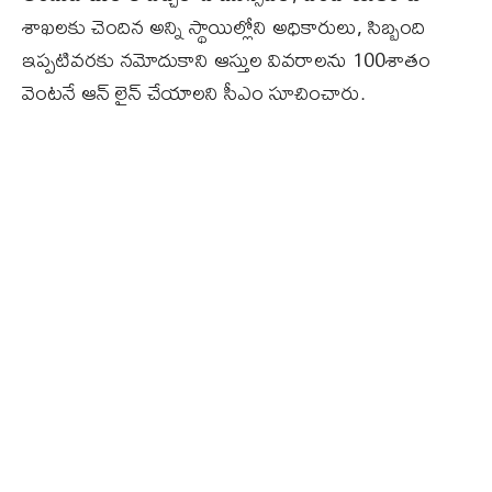
శాఖలకు చెందిన అన్ని స్థాయిల్లోని అధికారులు, సిబ్బంది
ఇప్పటివరకు నమోదుకాని ఆస్తుల వివరాలను 100శాతం
వెంటనే ఆన్ లైన్ చేయాలని సీఎం సూచించారు.