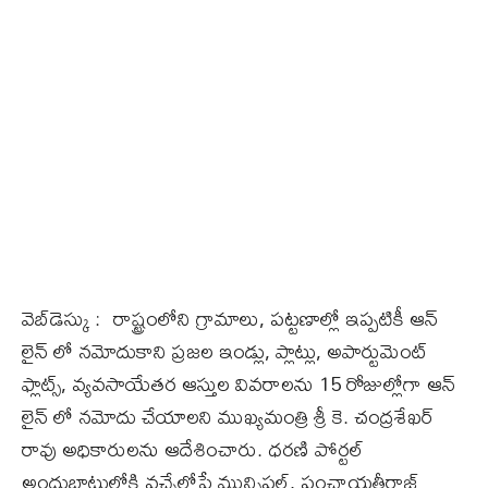
వెబ్‌డెస్కు : రాష్ట్రంలోని గ్రామాలు, పట్టణాల్లో ఇప్పటికీ ఆన్
లైన్ లో నమోదుకాని ప్రజల ఇండ్లు, ప్లాట్లు, అపార్టుమెంట్
ఫ్లాట్స్, వ్యవసాయేతర ఆస్తుల వివరాలను 15 రోజుల్లోగా ఆన్
లైన్ లో నమోదు చేయాలని ముఖ్యమంత్రి శ్రీ కె. చంద్రశేఖర్
రావు అధికారులను ఆదేశించారు. ధరణి పోర్టల్
అందుబాటులోకి వచ్చేలోపే మున్సిపల్, పంచాయతీరాజ్