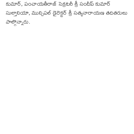
కుమార్, పంచాయతీరాజ్ సెక్రటరీ శ్రీ సందీప్ కుమార్
సుల్తానియా, మున్సిపల్ డైరెక్టర్ శ్రీ సత్యనారాయణ తదితరులు
పాల్గొన్నారు.