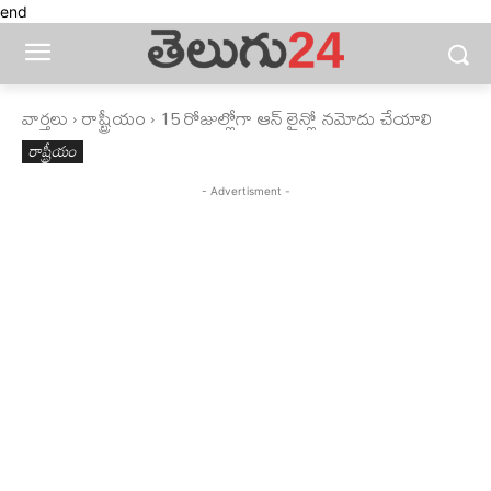
end
వార్తలు
రాష్ట్రీయం
15 రోజుల్లోగా ఆన్ లైన్లో నమోదు చేయాలి
రాష్ట్రీయం
- Advertisment -