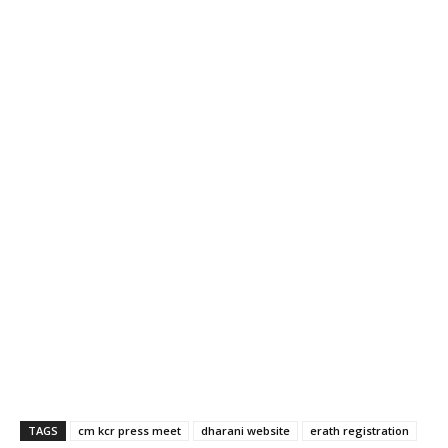
TAGS
cm kcr press meet
dharani website
erath registration