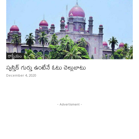
రాష్ట్రీయం
స్వస్తిక్‌ గుర్తు ఉంటేనే ఓటు చెల్లుబాటు
December 4, 2020
- Advertisment -