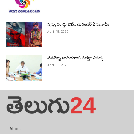
పుష్ప రికార్డు ఔట్‌.. దురంధ‌ర్ 2 సునామీ
April 18, 2026
వడదెబ్బ బాధితులకు సత్వర చికిత్స
April 15, 2026
About