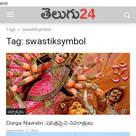
end
Tags
Swastiksymbol
Tag:
swastiksymbol
ఆధ్యాత్మికం
Durga Navratri :పవిత్రమైన నవరాత్రులు
September 27, 2022