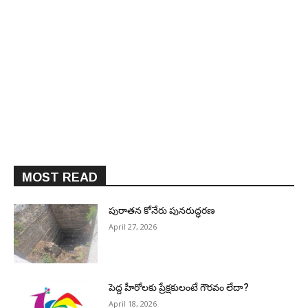
MOST READ
పురాత‌న కోనేరు పున‌రుద్ధ‌ర‌ణ
April 27, 2026
పెద్ద హీరోల‌కు ప్రేక్ష‌కులంటే గౌర‌వం లేదా?
April 18, 2026