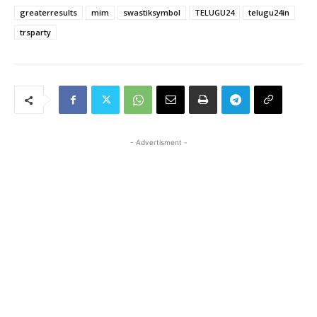
greaterresults
mim
swastiksymbol
TELUGU24
telugu24in
trsparty
- Advertisment -