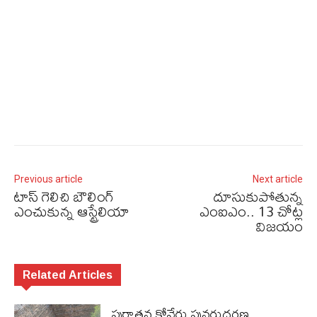
Previous article
Next article
టాస్‌ గెలిచి బౌలింగ్‌
దూసుకుపోతున్న
ఎంచుకున్న ఆస్ట్రేలియా
ఎంఐఎం.. 13 చోట్ల
విజయం
Related Articles
పురాత‌న కోనేరు పున‌రుద్ధ‌ర‌ణ