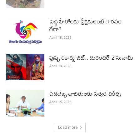
పెద్ద హీరోల‌కు ప్రేక్ష‌కులంటే గౌర‌వం
లేదా?
April 18, 2026
పుష్ప రికార్డు ఔట్‌.. దురంధ‌ర్ 2 సునామీ
April 18, 2026
వడదెబ్బ బాధితులకు సత్వర చికిత్స
April 15, 2026
Load more