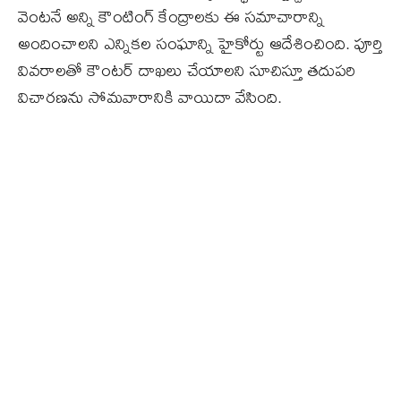
వెంటనే అన్ని కౌంటింగ్ కేంద్రాలకు ఈ సమాచారాన్ని
అందించాలని ఎన్నికల సంఘాన్ని హైకోర్టు ఆదేశించింది. పూర్తి
వివరాలతో కౌంటర్ దాఖలు చేయాలని సూచిస్తూ తదుపరి
విచారణను సోమవారానికి వాయిదా వేసింది.