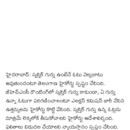
హైదరాబాద్: స్వస్తిక్ గుర్తు ఉంటేనే ఓటు చెల్లుబాటు
అవుతుందంటూ తెలంగాణ హైకోర్టు స్పష్టం చేసింది.
జీహెచ్‌ఎంసీ కౌంటింగ్‌లో స్వస్తిక్ గుర్తు కాకుండా, ఏ గుర్తు
ఉన్నా ఓటుగా పరిగణించాలంటూ ఎలక్షన్ కమిషన్ జారీ చేసిన
ఉత్తర్వులను హైకోర్టు కొట్టి వేసింది. స్వస్తిక్ గుర్తు ఉన్న ఓట్లను
మాత్రమే లెక్కలోకి తీసుకోవాలని హైకోర్టు ఆదేశాలిచ్చింది.
ఫలితాలు విడుదల చేయాలని న్యాయస్థానం స్పష్టం చేసింది.