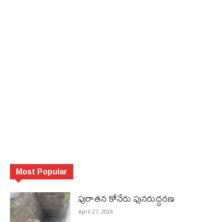
Most Popular
పురాత‌న కోనేరు పున‌రుద్ధ‌ర‌ణ
April 27, 2026