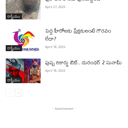
April 27, 2026
రాష్ట్రీయం
పెద్ద హీరోల‌కు ప్రేక్ష‌కులంటే గౌర‌వం
లేదా?
రాష్ట్రీయం
April 18, 2026
పుష్ప రికార్డు ఔట్‌.. దురంధ‌ర్ 2 సునామీ
April 18, 2026
రాష్ట్రీయం
- Advertisment -