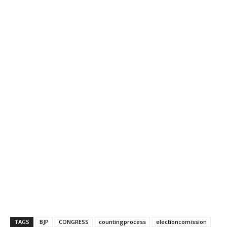
TAGS
BJP
CONGRESS
countingprocess
electioncomission