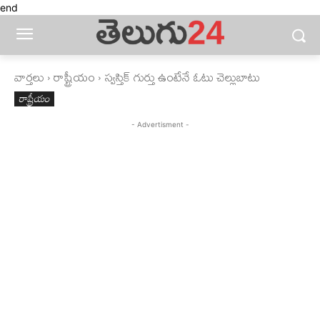
end
వార్తలు
రాష్ట్రీయం
స్వస్తిక్‌ గుర్తు ఉంటేనే ఓటు చెల్లుబాటు
రాష్ట్రీయం
- Advertisment -