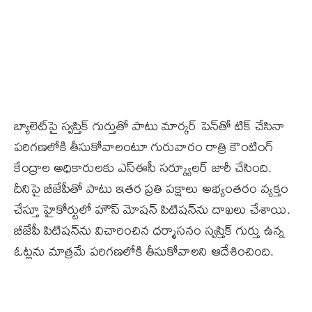
బ్యాలెట్‌పై స్వస్తిక్‌ గుర్తుతో పాటు మార్కర్ పెన్‌తో టిక్ చేసినా
పరిగణలోకి తీసుకోవాలంటూ గురువారం రాత్రి కౌంటింగ్
కేంద్రాల అధికారులకు ఎస్‌ఈసీ సర్క్యూలర్ జారీ చేసింది.
దీనిపై బీజేపీతో పాటు ఇతర ప్రతి పక్షాలు అభ్యంతరం వ్యక్తం
చేస్తూ హైకోర్టులో హౌస్ మోషన్ పిటిషన్‌ను దాఖలు చేశాయి.
బీజేపీ పిటిషన్‌ను విచారించిన ధర్మాసనం స్వస్తిక్ గుర్తు ఉన్న
ఓట్లను మాత్రమే పరిగణలోకి తీసుకోవాలని ఆదేశించింది.