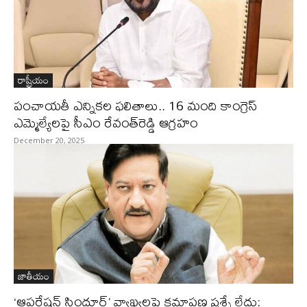
రాష్ట్రీయం
పంచాయతీ ఎన్నికల ఫలితాలు.. 16 మంది కాంగ్రెస్‌
ఎమ్మెల్యేలపై సీఎం రేవంత్‌రెడ్డి ఆగ్రహం
December 20, 2025
జాతీయం
‘ఆపరేషన్ సిందూర్’ వ్యాఖ్యలపై క్షమాపణ ప్రశ్నే లేదు: