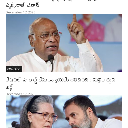
పృథ్వీరాజ్ చవాన్
December 17, 2025
జాతీయం
నేషనల్‌ హెరాల్డ్‌ కేసు..న్యాయమే గెలిచింది : మల్లికార్జున
ఖర్గే
December 17, 2025