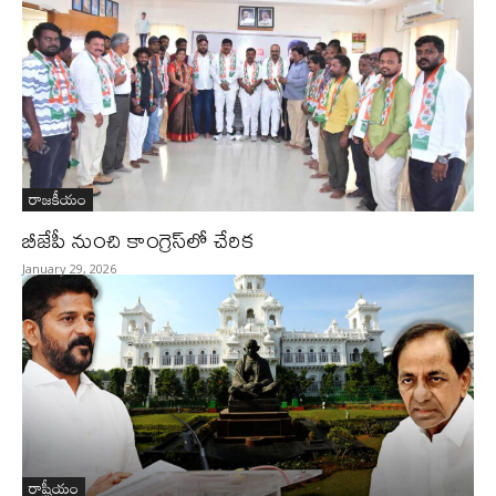
రాజకీయం
బీజేపీ నుంచి కాంగ్రెస్‌లో చేరిక
January 29, 2026
రాష్ట్రీయం