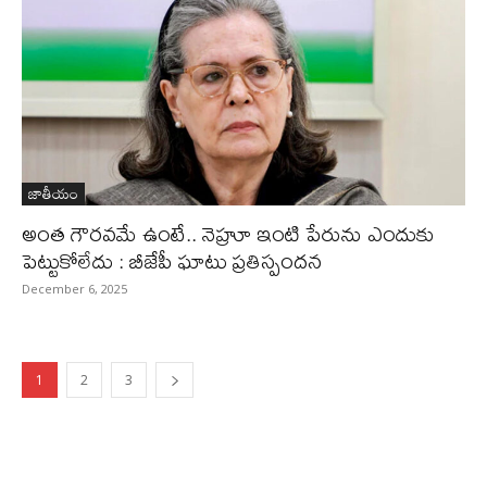
జాతీయం
అంత గౌరవమే ఉంటే.. నెహ్రూ ఇంటి పేరును ఎందుకు
పెట్టుకోలేదు : బీజేపీ ఘాటు ప్రతిస్పందన
December 6, 2025
1
2
3