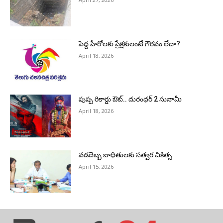
పెద్ద హీరోల‌కు ప్రేక్ష‌కులంటే గౌర‌వం లేదా?
April 18, 2026
పుష్ప రికార్డు ఔట్‌.. దురంధ‌ర్ 2 సునామీ
April 18, 2026
వడదెబ్బ బాధితులకు సత్వర చికిత్స
April 15, 2026