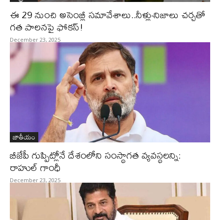
ఈ 29 నుంచి అసెంబ్లీ సమావేశాలు..నీళ్లు-నిజాలు చర్చతో
గత పాలనపై ఫోకస్!
December 23, 2025
జాతీయం
బీజేపీ గుప్పిట్లోనే దేశంలోని సంస్థాగత వ్యవస్థలన్ని:
రాహుల్ గాంధీ
December 23, 2025