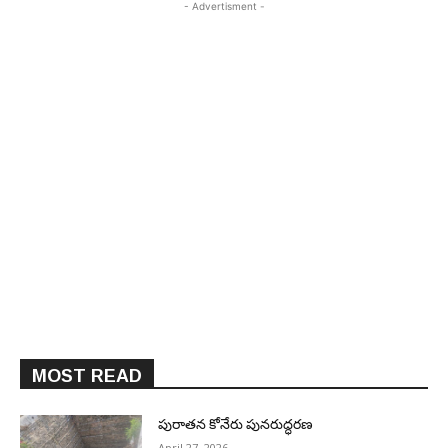
- Advertisment -
MOST READ
పురాత‌న కోనేరు పున‌రుద్ధ‌ర‌ణ
April 27, 2026