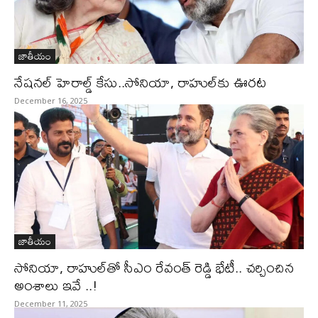
జాతీయం
నేషనల్ హెరాల్డ్ కేసు..సోనియా, రాహుల్‌కు ఊరట
December 16, 2025
జాతీయం
సోనియా, రాహుల్‌తో సీఎం రేవంత్‌ రెడ్డి భేటీ.. చర్చించిన
అంశాలు ఇవే ..!
December 11, 2025