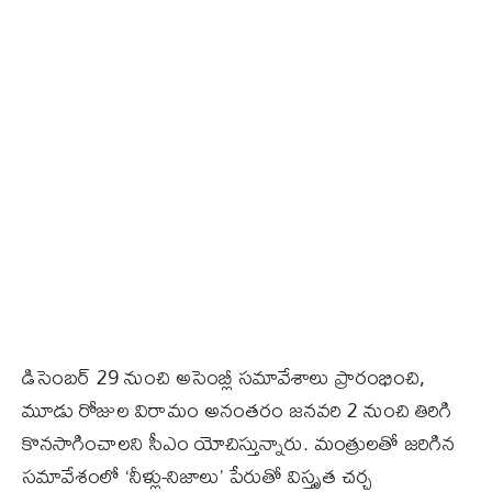
డిసెంబర్ 29 నుంచి అసెంబ్లీ సమావేశాలు ప్రారంభించి,
మూడు రోజుల విరామం అనంతరం జనవరి 2 నుంచి తిరిగి
కొనసాగించాలని సీఎం యోచిస్తున్నారు. మంత్రులతో జరిగిన
సమావేశంలో ‘నీళ్లు-నిజాలు’ పేరుతో విస్తృత చర్చ