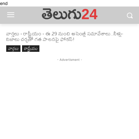
end
వార్తలు
రాష్ట్రీయం
ఈ 29 నుంచి అసెంబ్లీ సమావేశాలు..నీళ్లు-
నిజాలు చర్చతో గత పాలనపై ఫోకస్!
వార్తలు
రాష్ట్రీయం
- Advertisment -