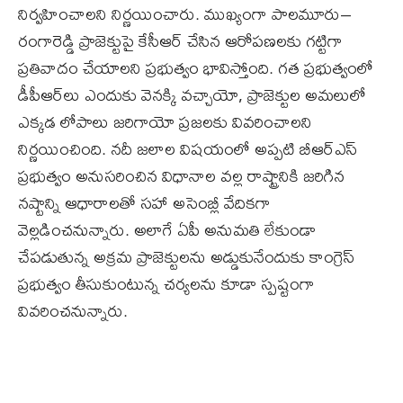
నిర్వహించాలని నిర్ణయించారు. ముఖ్యంగా పాలమూరు–
రంగారెడ్డి ప్రాజెక్టుపై కేసీఆర్ చేసిన ఆరోపణలకు గట్టిగా
ప్రతివాదం చేయాలని ప్రభుత్వం భావిస్తోంది. గత ప్రభుత్వంలో
డీపీఆర్‌లు ఎందుకు వెనక్కి వచ్చాయో, ప్రాజెక్టుల అమలులో
ఎక్కడ లోపాలు జరిగాయో ప్రజలకు వివరించాలని
నిర్ణయించింది. నదీ జలాల విషయంలో అప్పటి బీఆర్ఎస్
ప్రభుత్వం అనుసరించిన విధానాల వల్ల రాష్ట్రానికి జరిగిన
నష్టాన్ని ఆధారాలతో సహా అసెంబ్లీ వేదికగా
వెల్లడించనున్నారు. అలాగే ఏపీ అనుమతి లేకుండా
చేపడుతున్న అక్రమ ప్రాజెక్టులను అడ్డుకునేందుకు కాంగ్రెస్
ప్రభుత్వం తీసుకుంటున్న చర్యలను కూడా స్పష్టంగా
వివరించనున్నారు.