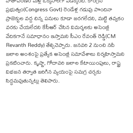
వాతావరణం మళ్లీ ఒక్కసారిగా వేడెక్కింది. కాంగ్రెస్
ప్రభుత్వం(Congress Govt) రెండేళ్ల గడువు పొందినా
ప్రాజెక్టుల వద్ద చిన్న పనులు కూడా జరగలేదని, మట్టి తవ్వకం
వరకు చేయలేదని కేసీఆర్ చేసిన విమర్శలకు అసెంబ్లీ
వేదికగానే సమాధానం ఇస్తామని సీఎం రేవంత్ రెడ్డి(CM
Revanth Reddy) తేల్చిచెప్పారు. జనవరి 2 నుంచి నదీ
జలాల అంశంపై ప్రత్యేక అసెంబ్లీ సమావేశాలు నిర్వహిస్తామని
ప్రకటించారు. కృష్ణా, గోదావరి జలాల కేటాయింపులు, రాష్ట్ర
విభజన తర్వాత జరిగిన వ్యయంపై సమగ్ర చర్చకు
సిద్ధమవుతున్నట్లు తెలిపారు.