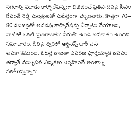
నగరాన్ని మూడు కార్పొరేషన్లుగా విభజించే ప్రతిపాదనపై సీఎం
రేవంత్ రెడ్డి మంత్రులతో సుదీర్ఘంగా చర్చించారు. కొత్తగా 70–
80 డివిజన్లతో అదనపు కార్పొరేషన్లు ఏర్పాటు చేయాలని,
వాటిలో ఒకటి ‘సైబరాబాద్’ పేరుతో ఉండే అవకాశం ఉందని
సమాచారం. దీనిపై త్వరలో ఆర్డినెన్స్ జారీ చేసే
అవకాశముంది. ఓటర్ల జాబితా సవరణ పూర్తయ్యాక జనవరి
తర్వాతే మున్సిపల్ ఎన్నికలు నిర్వహించే అంశాన్ని
పరిశీలిస్తున్నారు.