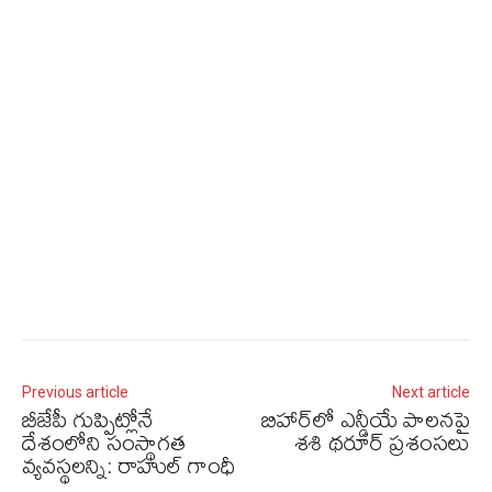
Previous article
Next article
బీజేపీ గుప్పిట్లోనే
బిహార్‌లో ఎన్డీయే పాలనపై
దేశంలోని సంస్థాగత
శశి థరూర్ ప్రశంసలు
వ్యవస్థలన్ని: రాహుల్ గాంధీ