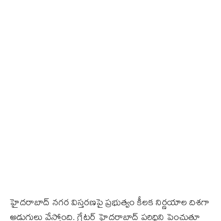
హైదరాబాద్ నగర విస్తరణపై ప్రభుత్వం కీలక నిర్ణయాల దిశగా
అడుగులు వేస్తోంది. గ్రేటర్ హైదరాబాద్ పరిధిని పెంచుతూ