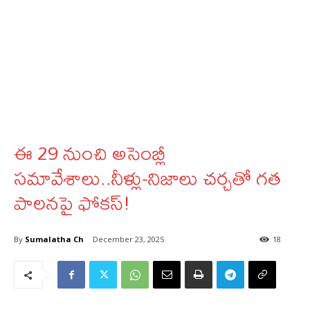
ఈ 29 నుంచి అసెంబ్లీ
సమావేశాలు..నీళ్లు-నిజాలు చర్చతో గత
పాలనపై ఫోకస్!
By
Sumalatha Ch
December 23, 2025
18