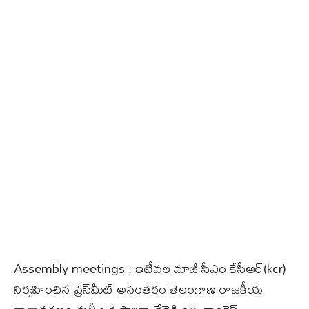
Assembly meetings : ఇటీవల మాజీ సీఎం కేసీఆర్(kcr)
నిర్వహించిన ప్రెస్‌మీట్ అనంతరం తెలంగాణ రాజకీయ