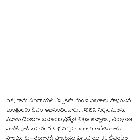
ఇక, గ్రామ పంచాయతీ ఎన్నికల్లో మంచి ఫలితాలు సాధించిన
మంత్రులను సీఎం అభినందించారు. గెలిచిన సర్పంచులను
మూడు టీంలుగా విభజించి ప్రత్యేక శిక్షణ ఇవ్వాలని, సంక్రాంతి
నాటికి భారీ బహిరంగ సభ నిర్వహించాలని ఆదేశించారు.
పాలమూరు–రంగారెడ్డి ప్రాజెక్టును పూర్తిస్థాయి 90 టీఎంసీల