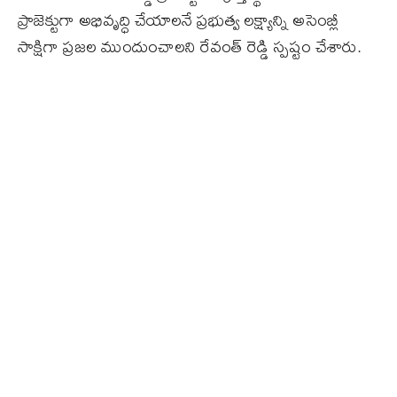
ప్రాజెక్టుగా అభివృద్ధి చేయాలనే ప్రభుత్వ లక్ష్యాన్ని అసెంబ్లీ
సాక్షిగా ప్రజల ముందుంచాలని రేవంత్ రెడ్డి స్పష్టం చేశారు.