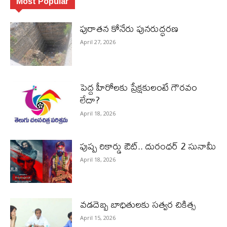
Most Popular
పురాత‌న కోనేరు పున‌రుద్ధ‌ర‌ణ
April 27, 2026
పెద్ద హీరోల‌కు ప్రేక్ష‌కులంటే గౌర‌వం
లేదా?
April 18, 2026
పుష్ప రికార్డు ఔట్‌.. దురంధ‌ర్ 2 సునామీ
April 18, 2026
వడదెబ్బ బాధితులకు సత్వర చికిత్స
April 15, 2026