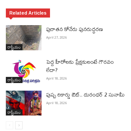
Related Articles
పురాత‌న కోనేరు పున‌రుద్ధ‌ర‌ణ
April 27, 2026
రాష్ట్రీయం
పెద్ద హీరోల‌కు ప్రేక్ష‌కులంటే గౌర‌వం
లేదా?
రాష్ట్రీయం
April 18, 2026
పుష్ప రికార్డు ఔట్‌.. దురంధ‌ర్ 2 సునామీ
April 18, 2026
రాష్ట్రీయం