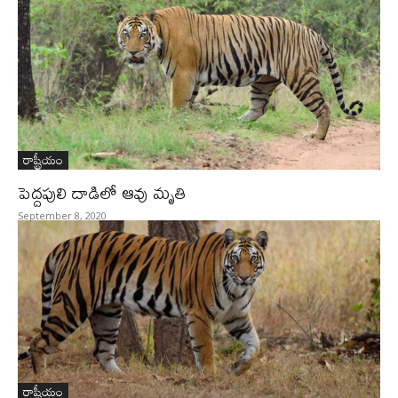
రాష్ట్రీయం
పెద్దపులి దాడిలో ఆవు మృతి
September 8, 2020
రాష్ట్రీయం