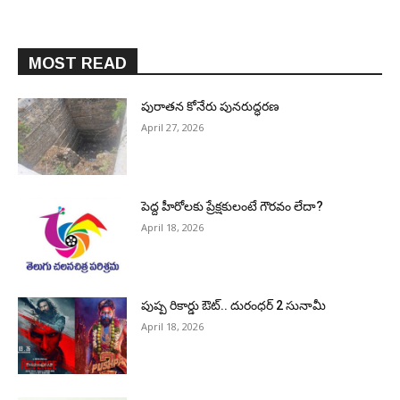
MOST READ
పురాత‌న కోనేరు పున‌రుద్ధ‌ర‌ణ
April 27, 2026
పెద్ద హీరోల‌కు ప్రేక్ష‌కులంటే గౌర‌వం లేదా?
April 18, 2026
పుష్ప రికార్డు ఔట్‌.. దురంధ‌ర్ 2 సునామీ
April 18, 2026