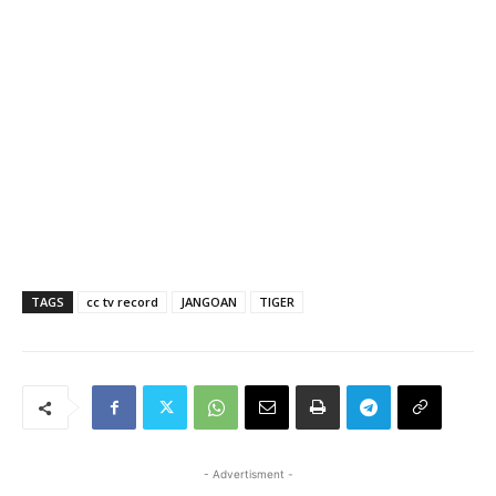
TAGS
cc tv record
JANGOAN
TIGER
- Advertisment -