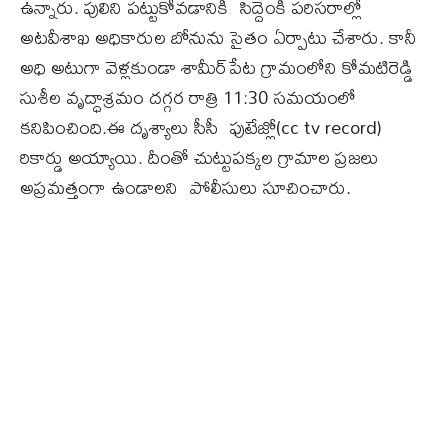
ఉన్నారు. పులిని పట్టుకోవడానికి సిద్దెంకి పరిసరాల్లో
అటవీశాఖ అధికారుల బోనును సైతం ఏర్పాటు చేశారు. కానీ
అధి అటుగా వెళ్లకుండా శామీర్‌పేట గ్రామంలోని కోమటిరెడ్డి
సుశీల వృద్ధాశ్రమం దగ్గర రాత్రి 11:30 సమయంలో
కనిపించింది.ఈ దృశ్యాలు సీసీ ఫుటేజ్లో(cc tv record)
రికార్డు అయ్యాయి. దీంతో చుట్టుపక్కల గ్రామాల ప్రజలు
అప్రమత్తంగా ఉండాలని పోలీసులు సూచించారు.