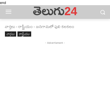
end
వార్తలు
రాష్ట్రీయం
జనగామలో పులి కలకలం
వార్తలు
రాష్ట్రీయం
- Advertisment -