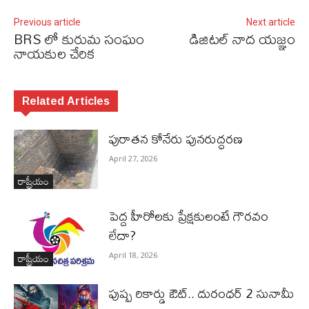
Previous article
Next article
BRS లో కురుమ సంఘం
డిజిటల్ నాద యజ్ఞం
నాయకుల చేరిక
Related Articles
పురాత‌న కోనేరు పున‌రుద్ధ‌ర‌ణ
April 27, 2026
రాష్ట్రీయం
పెద్ద హీరోల‌కు ప్రేక్ష‌కులంటే గౌర‌వం
లేదా?
రాష్ట్రీయం
April 18, 2026
పుష్ప రికార్డు ఔట్‌.. దురంధ‌ర్ 2 సునామీ