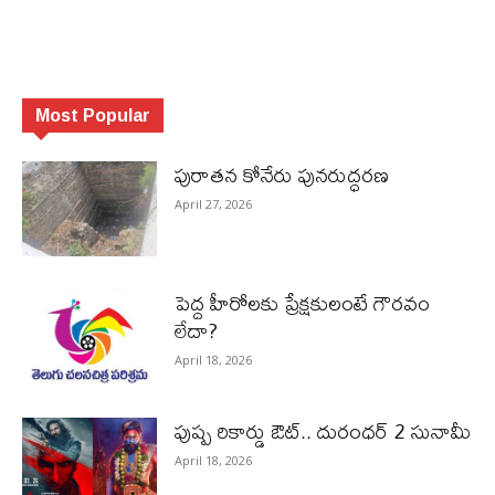
Most Popular
పురాత‌న కోనేరు పున‌రుద్ధ‌ర‌ణ
April 27, 2026
పెద్ద హీరోల‌కు ప్రేక్ష‌కులంటే గౌర‌వం
లేదా?
April 18, 2026
పుష్ప రికార్డు ఔట్‌.. దురంధ‌ర్ 2 సునామీ
April 18, 2026