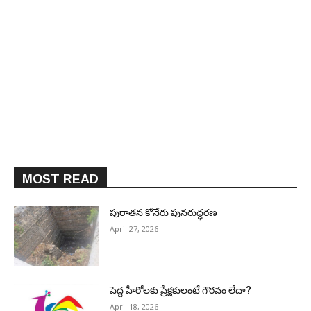
MOST READ
పురాత‌న కోనేరు పున‌రుద్ధ‌ర‌ణ
April 27, 2026
పెద్ద హీరోల‌కు ప్రేక్ష‌కులంటే గౌర‌వం లేదా?
April 18, 2026