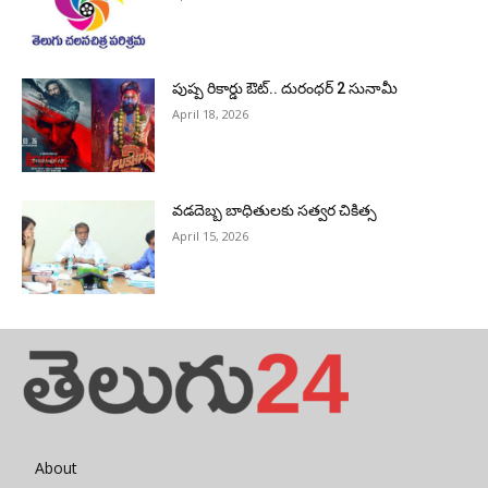
పుష్ప రికార్డు ఔట్‌.. దురంధ‌ర్ 2 సునామీ
April 18, 2026
వడదెబ్బ బాధితులకు సత్వర చికిత్స
April 15, 2026
About