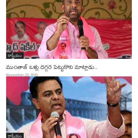
రాష్ట్రీయం
ముంతాజ్ ఒళ్లు దగ్గర పెట్టుకొని మాట్లాడు..
November 23, 2020
రాష్ట్రీయం