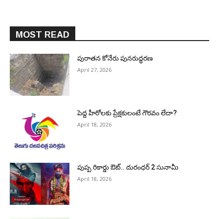
MOST READ
పురాత‌న కోనేరు పున‌రుద్ధ‌ర‌ణ
April 27, 2026
పెద్ద హీరోల‌కు ప్రేక్ష‌కులంటే గౌర‌వం లేదా?
April 18, 2026
పుష్ప రికార్డు ఔట్‌.. దురంధ‌ర్ 2 సునామీ
April 18, 2026