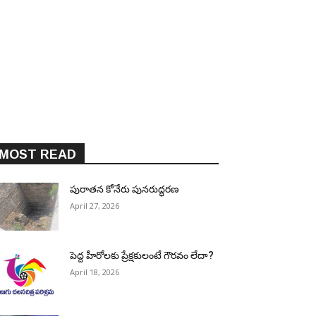
MOST READ
పురాత‌న కోనేరు పున‌రుద్ధ‌ర‌ణ
April 27, 2026
పెద్ద హీరోల‌కు ప్రేక్ష‌కులంటే గౌర‌వం లేదా?
April 18, 2026