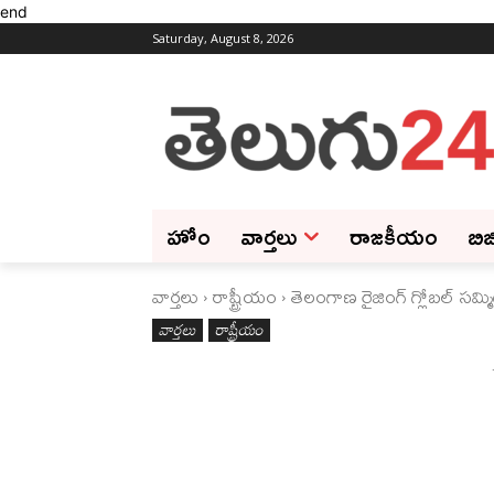
end
Saturday, August 8, 2026
హోం
వార్తలు
రాజకీయం
బిజ
వార్తలు
రాష్ట్రీయం
తెలంగాణ రైజింగ్ గ్లోబల్ సమ్మి
వార్తలు
రాష్ట్రీయం