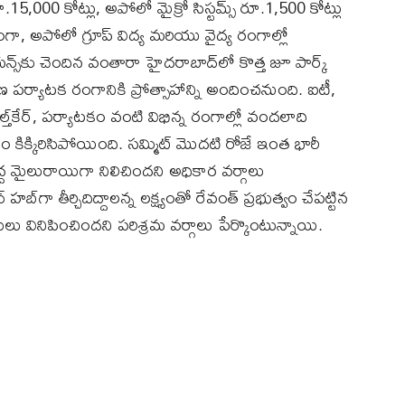
 రూ.15,000 కోట్లు, అపోలో మైక్రో సిస్టమ్స్ రూ.1,500 కోట్లు
గా, అపోలో గ్రూప్ విద్య మరియు వైద్య రంగాల్లో
్స్‌కు చెందిన వంతారా హైదరాబాద్‌లో కొత్త జూ పార్క్
ర్యాటక రంగానికి ప్రోత్సాహాన్ని అందించనుంది. ఐటీ,
, హెల్త్‌కేర్, పర్యాటకం వంటి విభిన్న రంగాల్లో వందలాది
ం కిక్కిరిసిపోయింది. సమ్మిట్ మొదటి రోజే ఇంత భారీ
పెద్ద మైలురాయిగా నిలిచిందని అధికార వర్గాలు
బ్‌గా తీర్చిదిద్దాలన్న లక్ష్యంతో రేవంత్ ప్రభుత్వం చేపట్టిన
ు వినిపించిందని పరిశ్రమ వర్గాలు పేర్కొంటున్నాయి.