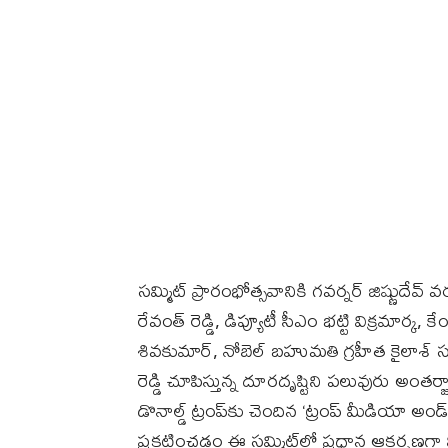
సమ్మిట్ ప్రారంభోత్సవానికి గవర్నర్ జిష్ణుద
రేవంత్ రెడ్డి, డిప్యూటీ సీఎం భట్టి విక్రమార్క, క
శివకుమార్, నోబెల్ బహుమతి గ్రహీత కైలాశ్ సత్యార
రెడ్డి చూపిస్తున్న దూరదృష్టిని పలువురు అంతర
డొనాల్డ్ ట్రంప్‌కు చెందిన ‘ట్రంప్ మీడియా అండ్ 
ప్రకటించడం ఈ సమ్మిట్‌లో ప్రధాన ఆకర్షణగా న