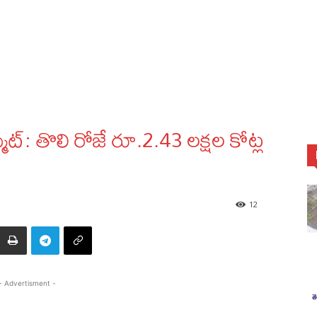
ిట్: తొలి రోజే రూ.2.43 లక్షల కోట్ల
12
- Advertisment -