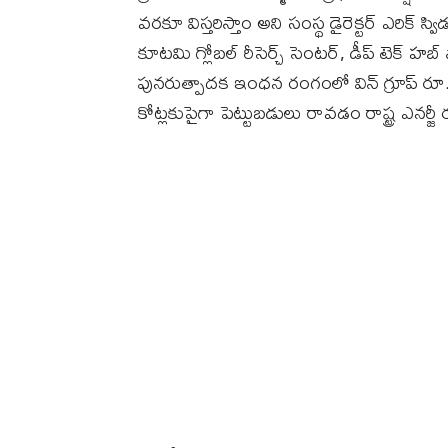
వరకూ విస్తరిస్తాం అని సంస్థ డైరెక్టర్ ఎరిక్ స్వి
కూటమి గ్లోబల్ రీసెర్చ్ సెంటర్, డీప్ టెక్ హబ్
పునరుత్పాదక ఇంధన రంగంలో విన్ గ్రూప్ రూ
కోట్లకుపైగా పెట్టుబడులు రావడం రాష్ట్ర ఎనర