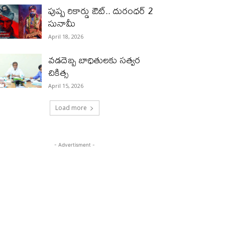
పుష్ప రికార్డు ఔట్‌.. దురంధ‌ర్ 2
సునామీ
April 18, 2026
వడదెబ్బ బాధితులకు సత్వర
చికిత్స
April 15, 2026
Load more
- Advertisment -