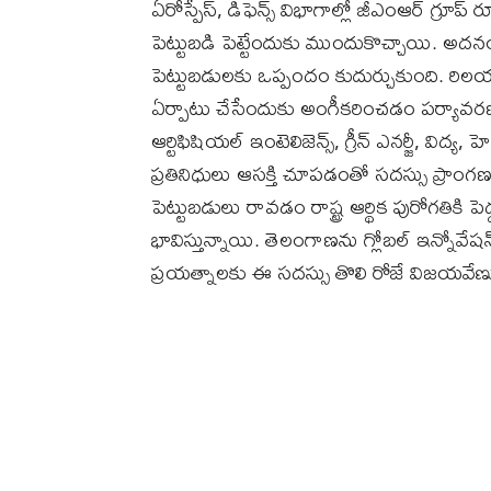
ఏరోస్పేస్, డిఫెన్స్ విభాగాల్లో జీఎంఆర్ గ్రూప్
పెట్టుబడి పెట్టేందుకు ముందుకొచ్చాయి. అదనం
పెట్టుబడులకు ఒప్పందం కుదుర్చుకుంది. రిలయన
ఏర్పాటు చేసేందుకు అంగీకరించడం పర్యావరణ ప
ఆర్టిఫిషియల్ ఇంటెలిజెన్స్, గ్రీన్ ఎనర్జీ, విద్య
ప్రతినిధులు ఆసక్తి చూపడంతో సదస్సు ప్రాంగణ
పెట్టుబడులు రావడం రాష్ట్ర ఆర్థిక పురోగతికి 
భావిస్తున్నాయి. తెలంగాణను గ్లోబల్ ఇన్నోవేషన్ హ
ప్రయత్నాలకు ఈ సదస్సు తొలి రోజే విజయవేణుల