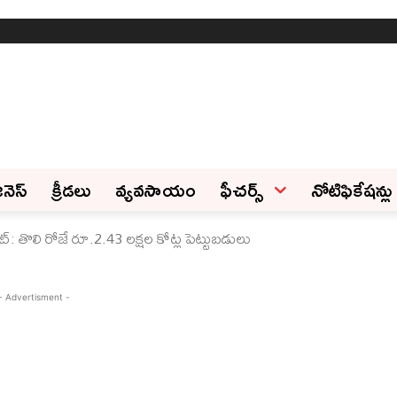
ినెస్‌
క్రీడలు
వ్యవసాయం
ఫీచ‌ర్స్ ‌
నోటిఫికేషన్లు
ట్: తొలి రోజే రూ.2.43 లక్షల కోట్ల పెట్టుబడులు
- Advertisment -