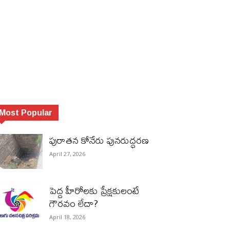
Most Popular
పురాత‌న కోనేరు పున‌రుద్ధ‌ర‌ణ
April 27, 2026
పెద్ద హీరోల‌కు ప్రేక్ష‌కులంటే
గౌర‌వం లేదా?
April 18, 2026