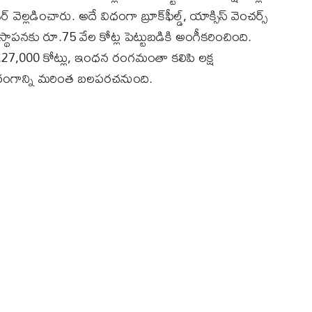
డర్ వెల్లడించారు. అదే విధంగా బ్రూక్‌ఫీల్డ్, యాక్సిస్ వెంచర్స్
 స్థాపనకు రూ.75 వేల కోట్ల పెట్టుబడికి అంగీకరించింది.
.27,000 కోట్లు, ఇంధన రంగమంతా కలిపి లక్ష
్జీ రంగాన్ని మరింత బలపరచనుంది.