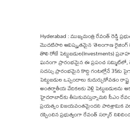
Hyderabad : ముఖ్యమంత్రి రేవంత్ రెడ్డి ప
మొదటిసారి ఆవిష్కృతమైన ‘తెలంగాణ రైజింగ్ 
తొలి రోజే పెట్టుబడుల(Investments) ప్రవా
ఘనంగా ప్రారంభమైన ఈ ప్రపంచ సమ్మిట్‌లో, 
సదస్సు ప్రారంభమైన కొద్ది గంటల్లోనే 35కు పై
పెట్టుబడుల ఒప్పందాలు కుదుర్చుకోవడం రాష్ట్ర
అంతర్జాతీయ వేదికలకు వెళ్లి పెట్టుబడులను ఆక
హైదరాబాద్‌కు తీసుకువస్తున్నామని సీఎం రేవంత
ప్రయత్నం విజయవంతమైందని పారిశ్రామిక వర్
రప్పించిన ప్రభుత్వంగా రేవంత్ సర్కార్ నిలిచ