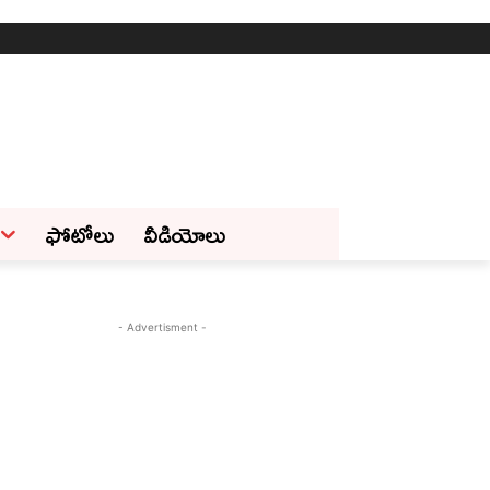
ఫోటోలు
వీడియోలు
- Advertisment -