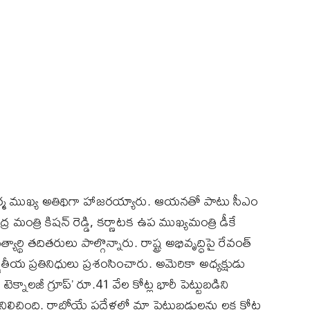
ేవ్ వర్మ ముఖ్య అతిథిగా హాజరయ్యారు. ఆయనతో పాటు సీఎం
ేంద్ర మంత్రి కిషన్ రెడ్డి, కర్ణాటక ఉప ముఖ్యమంత్రి డీకే
్థి తదితరులు పాల్గొన్నారు. రాష్ట్ర అభివృద్ధిపై రేవంత్
్జాతీయ ప్రతినిధులు ప్రశంసించారు. అమెరికా అధ్యక్షుడు
టెక్నాలజీ గ్రూప్’ రూ.41 వేల కోట్ల భారీ పెట్టుబడిని
ిలిచింది. రాబోయే పదేళ్లలో మా పెట్టుబడులను లక్ష కోట్ల