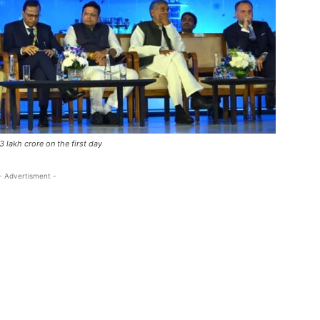
 lakh crore on the first day
- Advertisment -