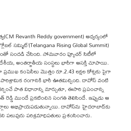
్రభుత్వ(CM Revanth Reddy government) ఆధ్వర్యంలో
గ్లోబల్ సమ్మిట్’(Telangana Rising Global Summit)
హంతో సందడి చేసింది. సోమవారం ఫ్యూచర్ సిటీలో
దేశీయ, అంతర్జాతీయ సంస్థలు భారీగా ఆసక్తి చూపాయి.
గా ప్రముఖ కంపెనీలు మొత్తం రూ.2.43 లక్షల కోట్లకు పైగా
 పారిశ్రామిక రంగానికి భారీ ఊతమిచ్చింది. దావోస్ వంటి
ర్షించే పాత విధానాన్ని మార్చుతూ, ఈసారి ప్రపంచాన్ని
్ రెడ్డి ముందే ప్రకటించిన సంగతి తెలిసిందే. ఇప్పుడు ఆ
గాలు అభిప్రాయపడుతున్నాయి. దావోస్‌ను హైదరాబాద్‌కు
ిందని పలువురు పరిశ్రమాధిపతులు ప్రశంసించారు.