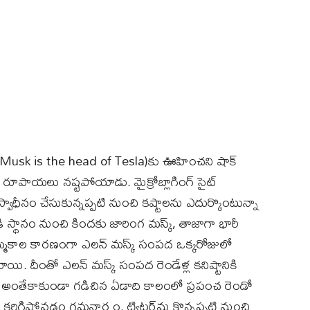
on Musk is the head of Tesla)కు ఊహించని షాక్
ల రూపాయలు నష్టపోయాడు. మైక్రోబ్లాగింగ్ సైట్
 స్వాధీనం చేసుకున్నప్పటి నుంచి కష్టాలను ఎదుర్కొంటున్నా
థానం నుంచి కిందకు జారింగ మస్క్, తాజాగా భారీ
 అమ్మకాల కారణంగా ఎలన్ మస్క్ సంపద ఒక్కరోజులో
యి. దీంతో ఎలన్ మస్క్ సంపద రెండేళ్ల కనిష్టానికి
. అంతేకాకుండా గడిచిన ఏడాది కాలంలో ప్రపంచ రెండో
రిగిపోవడం గమనార్హం. ట్విట్టర్‌ను కొన్నప్పటి నుంచి