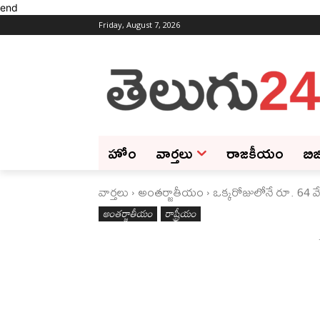
end
Friday, August 7, 2026
హోం
వార్తలు
రాజకీయం
బిజ
వార్తలు
అంతర్జాతీయం
ఒక్కరోజులోనే రూ. 64 వే
అంతర్జాతీయం
రాష్ట్రీయం