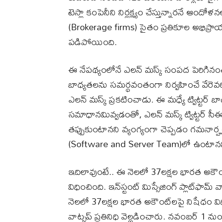
టెస్లా కంపెనీని నిర్లక్ష్యం చేస్తున్నారనే ఆందో
(Brokerage firms) సైతం ప్రతికూల అభిప్రా
పడిపోయింది.
ఈ నేపథ్యంలోనే ఎలన్ మస్క్ సంపద పెరిగినంత 
బాధ్యతలను సమర్థవంతంగా నిర్వహించే వేరెవరి
ఎలన్ మస్క్ ప్రకటించాడు. ఈ మధ్యే ట్విట్టర్ 
సమాధానమివ్వడంతో, ఎలన్ మస్క్ ట్విట్టర్ 
తప్పుకుంటానని వ్యంగ్యంగా చెప్పడం గమనార్హం. ఆ 
(Software and Server Team)లో ఉంటానని ప
ఇదిలావుంటే.. ఈ నెలలో 37లక్షల భారత అకౌం
విధించింది. ఇన్‌స్టంట్ మిస్సేజింగ్ ప్లాట్
నెలలో 37లక్షల భారత అకౌంట్‌లపై నిషేధం విధి
వాట్సప్ ప్రతినిధి వెల్లడించారు. నవంబర్ 1 న