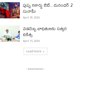
పుష్ప రికార్డు ఔట్‌.. దురంధ‌ర్ 2
సునామీ
April 18, 2026
వడదెబ్బ బాధితులకు సత్వర
చికిత్స
April 15, 2026
Load more
- Advertisment -