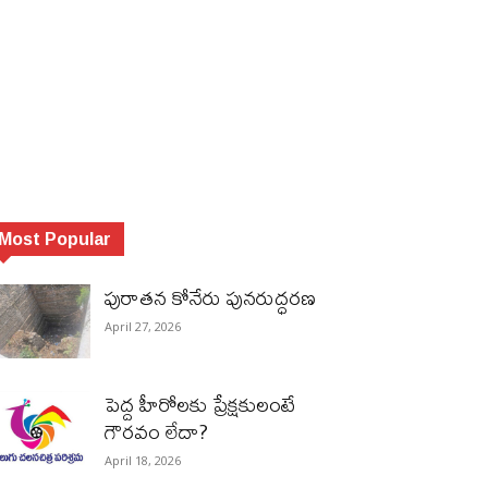
Most Popular
పురాత‌న కోనేరు పున‌రుద్ధ‌ర‌ణ
April 27, 2026
పెద్ద హీరోల‌కు ప్రేక్ష‌కులంటే
గౌర‌వం లేదా?
April 18, 2026