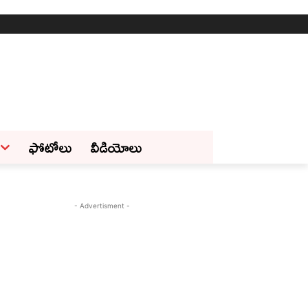
ఫోటోలు
వీడియోలు
- Advertisment -