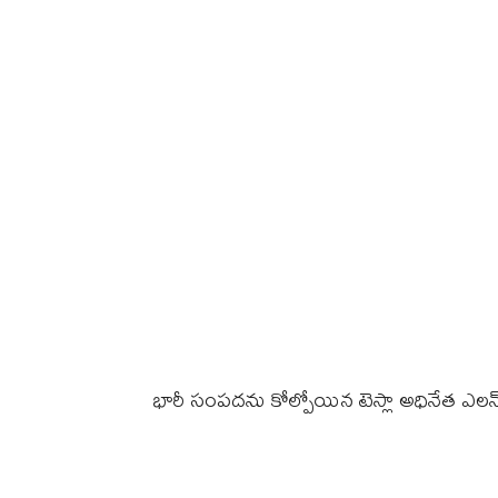
భారీ సంపదను కోల్పోయిన టెస్లా అధినేత ఎలన్