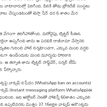
ళనలు వాటాదారుల్లో పెరిగింది. దీనికి తోడు బ్రోకరేజ్ సంస్థలు
యాలు చేస్తుండటంతో టెస్లా షేర్ ధర 6 శాతం మేర
వేగంగా తరిగిపోతోంది. మరోవైపు, ట్విట్టర్ సీఈఓ
కైనా అప్పగించి తాను ఆ పదవికి రాజీనామా చేస్తానని
బాధ్యతల గురించి పోల్ నిర్వహించగా, ఎక్కువ మంది వద్దని
సీఈఓగా ఉండేందుకు మంచి మూర్ఖుడు దొరికాక
తర్వాత తాను ట్విట్టర్ సాఫ్ట్‌వేర్, సర్వర్ టీమ్‌
ేర్కొన్నారు.
ట్లపై వాట్సప్ నిషేధం (WhatsApp ban on accounts)
‌ఫామ్ వాట్సప్ (Instant messaging platform WhatsApp)ఈ
ంచింది. ఇది అక్టోబర్ నెలతో పోలిస్తే 60శాతం ఎక్కువని
ుంచి ఇప్పటివరకు మొత్తం 37.16లక్షల వాట్సప్ అకౌంట్లను