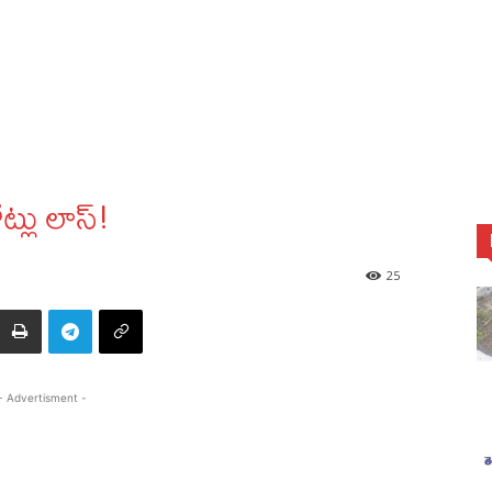
్లు లాస్!
25
- Advertisment -