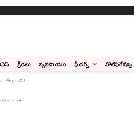
ినెస్‌
క్రీడలు
వ్యవసాయం
ఫీచ‌ర్స్ ‌
నోటిఫికేషన్లు
ల కోట్లు లాస్!
- Advertisment -