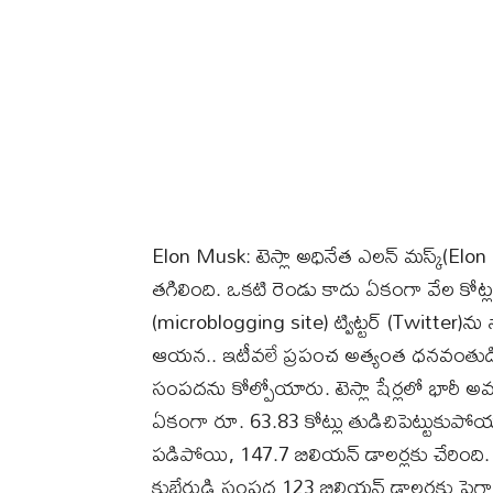
Elon Musk: టెస్లా అధినేత ఎలన్ మస్క్‌(El
తగిలింది. ఒకటి రెండు కాదు ఏకంగా వేల కోట్
(microblogging site) ట్విట్టర్‌ (Twitter)ను
ఆయన.. ఇటీవలే ప్రపంచ అత్యంత ధనవంతుడి స్
సంపదను కోల్పోయారు. టెస్లా షేర్లలో భారీ
ఏకంగా రూ. 63.83 కోట్లు తుడిచిపెట్టుకుపోయా
పడిపోయి, 147.7 బిలియన్ డాలర్లకు చేరింది
కుబేరుడి సంపద 123 బిలియన్ డాలర్లకు పైగా క