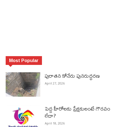
Most Popular
పురాత‌న కోనేరు పున‌రుద్ధ‌ర‌ణ
April 27, 2026
పెద్ద హీరోల‌కు ప్రేక్ష‌కులంటే గౌర‌వం
లేదా?
April 18, 2026