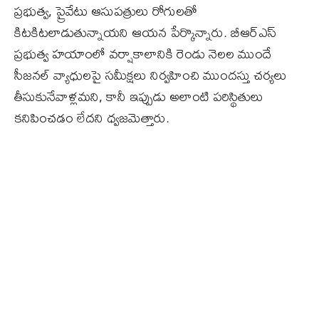
ప్రభుత్వ, ప్రైవేటు ఆసుపత్రులు రోగులతో
కిటకిటలాడుతున్నాయని ఆయన పేర్కొన్నారు. బీఆర్ఎస్
ప్రభుత్వ హయాంలో వర్షాకాలానికి రెండు నెలల ముందే
సీజనల్ వ్యాధులపై సమీక్షలు నిర్వహించి ముందస్తు చర్యలు
తీసుకునేవాళ్ల‌మని, కానీ ఇప్పుడు అలాంటి పరిస్థితులు
కనిపించడం లేదని ధ్వ‌జ‌మెత్తారు.