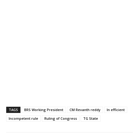
TAGS
BRS Working President
CM Revanth reddy
In efficient
Incompetent rule
Ruling of Congress
TG State