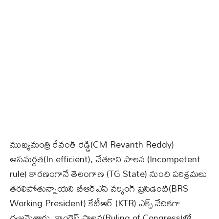
ముఖ్యమంత్రి రేవంత్ రెడ్డి(CM Revanth Reddy)
అసమర్థత(In efficient), చేతకాని పాలన (Incompetent
rule) కారణంగానే తెలంగాణ (TG State) నుంచి పరిశ్రమలు
తరలిపోతున్నాయని బీఆర్ఎస్ వర్కింగ్ ప్రెసిడెంట్(BRS
Working President) కేటీఆర్ (KTR) ఎక్స్ వేదికగా
ధ్వజమెత్తారు. కాంగ్రెస్ పాల‌న‌(Ruling of Congress)లో