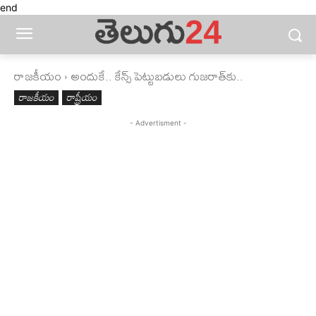
end
రాజకీయం
అందుకే.. కేన్స్ పెట్టుబ‌డులు గుజరాత్‌కు..
రాజకీయం
రాష్ట్రీయం
- Advertisment -