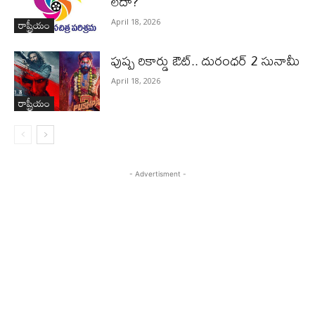
లేదా?
రాష్ట్రీయం
April 18, 2026
పుష్ప రికార్డు ఔట్‌.. దురంధ‌ర్ 2 సునామీ
April 18, 2026
రాష్ట్రీయం
- Advertisment -