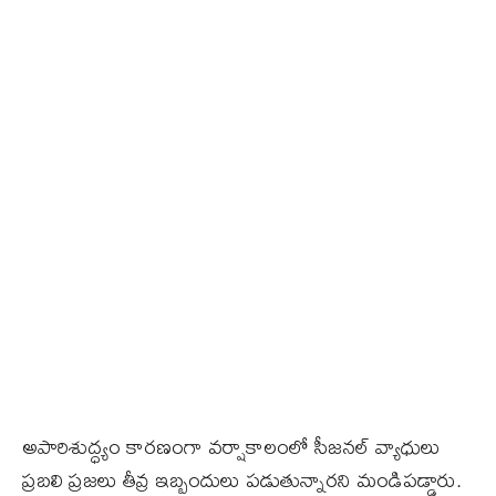
అపారిశుద్ధ్యం కార‌ణంగా వర్షాకాలంలో సీజనల్ వ్యాధులు
ప్రబలి ప్రజలు తీవ్ర ఇబ్బందులు పడుతున్నారని మండిప‌డ్డారు.