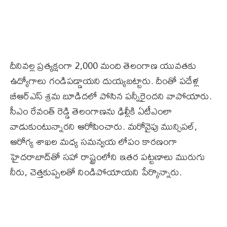
దీనివల్ల ప్రత్యక్షంగా 2,000 మంది తెలంగాణ యువతకు
ఉద్యోగాలు గండిప‌డ్డాయని దుయ్య‌బ‌ట్టారు. దీంతో పదేళ్ల
బీఆర్ఎస్ శ్రమ బూడిద‌లో పోసిన ప‌న్నీరైంద‌ని వాపోయారు.
సీఎం రేవంత్ రెడ్డి తెలంగాణ‌ను ఢిల్లీకి ఏటీఎంలా
వాడుకుంటున్నార‌ని ఆరోపించారు. మ‌రోవైపు మున్సిపల్,
ఆరోగ్య శాఖల మధ్య సమన్వయ లోపం కారణంగా
హైదరాబాద్‌తో సహా రాష్ట్రంలోని ఇతర పట్టణాలు మురుగు
నీరు, చెత్తకుప్పలతో నిండిపోయాయని పేర్కొన్నారు.