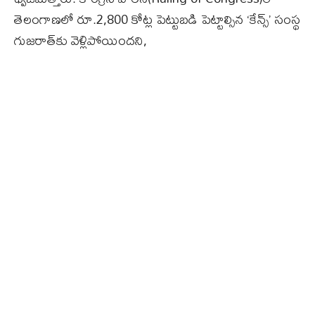
తెలంగాణ‌లో రూ.2,800 కోట్ల పెట్టుబడి పెట్టాల్సిన ‘కేన్స్’ సంస్థ
గుజరాత్‌కు వెళ్లిపోయిందని,