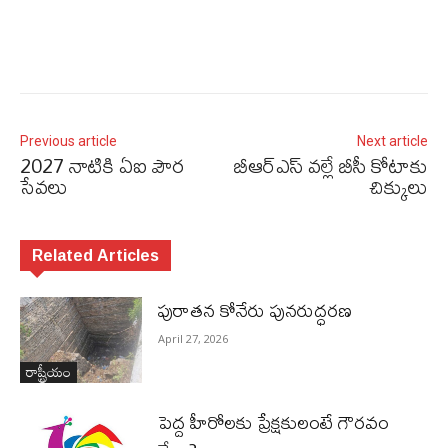
Previous article
Next article
2027 నాటికి ఏఐ పౌర
బీఆర్​ఎస్​ వల్లే బీసీ కోటాకు
సేవలు
చిక్కులు
Related Articles
పురాత‌న కోనేరు పున‌రుద్ధ‌ర‌ణ
April 27, 2026
రాష్ట్రీయం
పెద్ద హీరోల‌కు ప్రేక్ష‌కులంటే గౌర‌వం