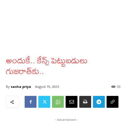
అందుకే.. కేన్స్ పెట్టుబ‌డులు
గుజరాత్‌కు..
By
sasha priya
August 19, 2025
33
- Advertisment -