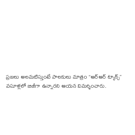
ప్రజలు అలమటిస్తుంటే పాలకులు మాత్రం “ఆర్ఆర్ ట్యాక్స్”
వసూళ్లలో బిజీగా ఉన్నారని ఆయన విమర్శించారు.