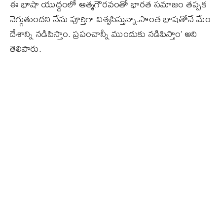
ఈ భాషా యుద్ధంలో ఆత్మగౌరవంతో భారత సమాజం తప్పక
నెగ్గుతుందని నేను పూర్తిగా విశ్వసిస్తున్నా.సొంత భాషతోనే మేం
దేశాన్ని నడిపిస్తాం. ప్రపంచాన్నీ ముందుకు నడిపిస్తాం’ అని
తెలిపారు.