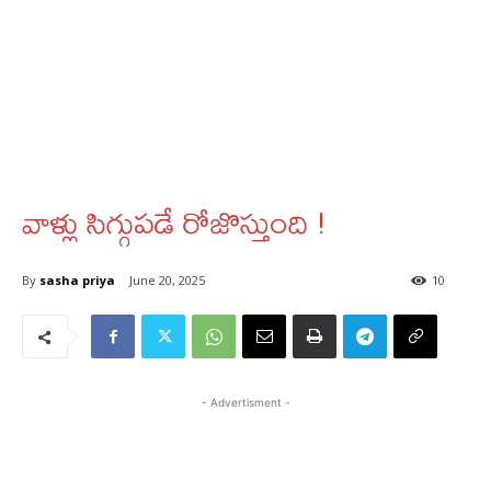
వాళ్లు సిగ్గుపడే రోజొస్తుంది !
By
sasha priya
June 20, 2025
10
- Advertisment -