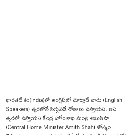
భారతదేశం(India)లో ఇంగ్లిష్‌లో మాట్లాడే వారు (English
Speakers) త్వరలోనే సిగ్గుపడే రోజులు వస్తాయని, అవి
త్వరలో వస్తాయని కేంద్ర హోంశాఖ మంత్రి అమిత్‌షా
(Central Home Minister Amith Shah) జోస్యం