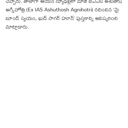
చెప్పారు. తాజాగా ఆయన న్యూఢిల్లీలో మాజీ ఐఏఎస్ అశుతోష్
అగ్నిహోత్రి (Ex IAS Ashuthosh Agnihotri) రచించిన ‘మై
బూంద్ స్వయం, ఖుద్ సాగర్ హూన్’ పుస్తకాన్ని ఆవిష్కరించి
మాట్లాడారు.