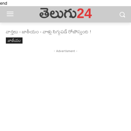
end
వార్తలు
జాతీయం
వాళ్లు సిగ్గుపడే రోజొస్తుంది !
జాతీయం
- Advertisment -