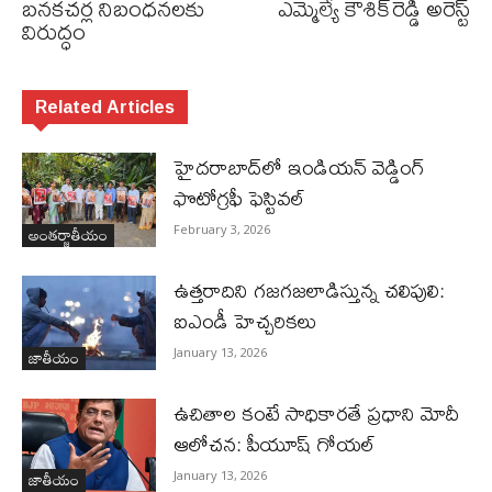
బనకచర్ల నిబంధనలకు
ఎమ్మెల్యే కౌశిక్​రెడ్డి అరెస్ట్​
విరుద్ధం
Related Articles
హైదరాబాద్‌లో ఇండియన్ వెడ్డింగ్
ఫొటోగ్రఫీ ఫెస్టివల్
అంతర్జాతీయం
February 3, 2026
ఉత్తరాదిని గజగజలాడిస్తున్న చలిపులి:
ఐఎండీ హెచ్చరికలు
జాతీయం
January 13, 2026
ఉచితాల కంటే సాధికారతే ప్రధాని మోదీ
ఆలోచన: పీయూష్ గోయల్
జాతీయం
January 13, 2026