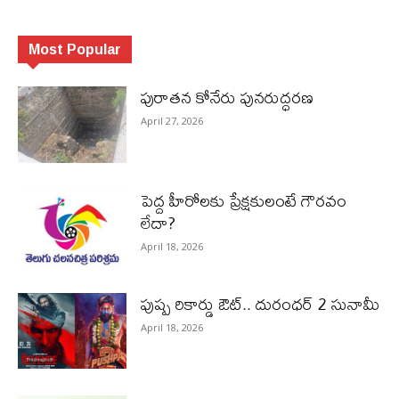
Most Popular
పురాత‌న కోనేరు పున‌రుద్ధ‌ర‌ణ
April 27, 2026
పెద్ద హీరోల‌కు ప్రేక్ష‌కులంటే గౌర‌వం
లేదా?
April 18, 2026
పుష్ప రికార్డు ఔట్‌.. దురంధ‌ర్ 2 సునామీ
April 18, 2026