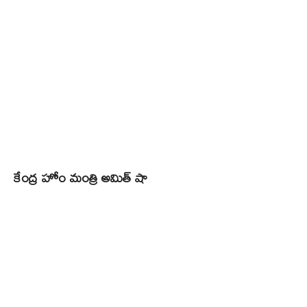
కేంద్ర హోం మంత్రి అమిత్ షా