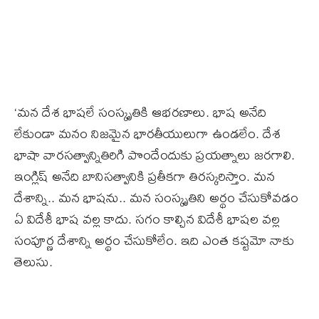
‘మన దేశ భాషలే సంస్కృతికి ఆభరణాలు. భాష అనేది
లేకుండా మనం నిజమైన భారతీయులుగా ఉండలేం. దేశ
భాషా వారసత్వాన్నితిరిగి పొందేందుకు ప్రయత్నాలు జరగాలి.
ఇంగ్లిష్ అనేది బానిసత్వానికి ప్రతీకగా తిరస్కరిస్తాం. మన
దేశాన్ని.. మన భాషను.. మన సంస్కృతిని అర్థం చేసుకోవడం
ఏ విదేశీ భాష వల్ల కాదు. సగం కాల్చిన విదేశీ భాషల వల్ల
సంపూర్ణ దేశాన్ని అర్థం చేసుకోలేం. ఇది ఎంత కష్టమో నాకు
తెలుసు.