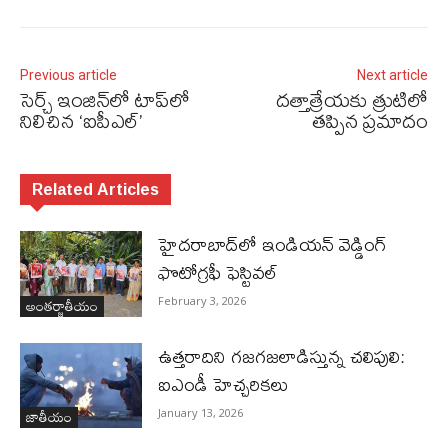
Previous article
Next article
సెర్చ్‌ ఇంజిన్‌లో టాప్‌లో
దత్తాత్రేయకు త్రుటిలో
నిలిచిన ‘ఐపీఎల్‌’
తప్పిన ప్రమాదం
Related Articles
హైదరాబాద్‌లో ఇండియన్ వెడ్డింగ్
ఫొటోగ్రఫీ ఫెస్టివల్
అంతర్జాతీయం
February 3, 2026
ఉత్తరాదిని గజగజలాడిస్తున్న చలిపులి:
ఐఎండీ హెచ్చరికలు
జాతీయం
January 13, 2026