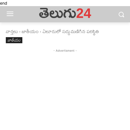
end
వార్తలు
జాతీయం
ఏలూరులో సద్దుమణిగిన పరిస్థితి
జాతీయం
- Advertisment -