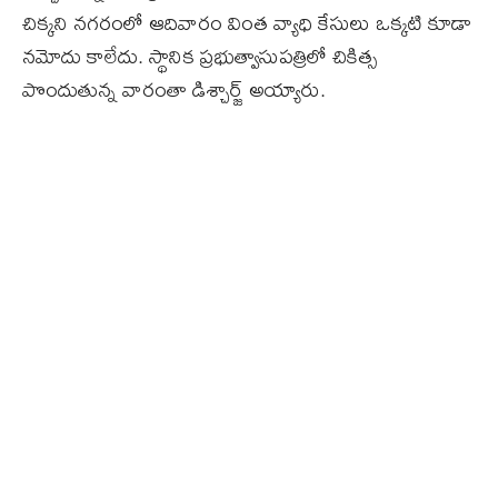
చిక్కని నగరంలో ఆదివారం వింత వ్యాధి కేసులు ఒక్కటి కూడా
నమోదు కాలేదు. స్థానిక ప్రభుత్వాసుపత్రిలో చికిత్స
పొందుతున్న వారంతా డిశ్చార్జ్‌ అయ్యారు.