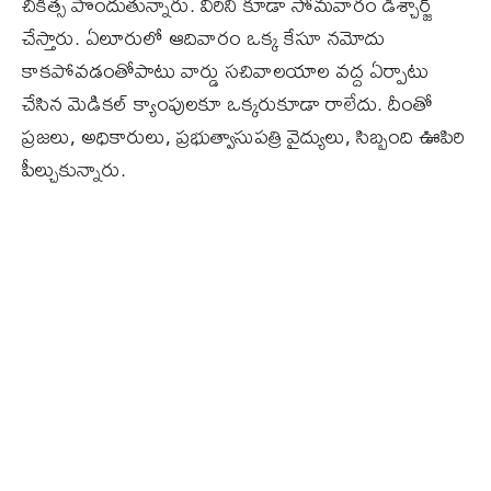
చికిత్స పొందుతున్నారు. వీరిని కూడా సోమవారం డిశ్చార్జ్‌
చేస్తారు. ఏలూరులో ఆదివారం ఒక్క కేసూ నమోదు
కాకపోవడంతోపాటు వార్డు సచివాలయాల వద్ద ఏర్పాటు
చేసిన మెడికల్‌ క్యాంపులకూ ఒక్కరుకూడా రాలేదు. దీంతో
ప్రజలు, అధికారులు, ప్రభుత్వాసుపత్రి వైద్యులు, సిబ్బంది ఊపిరి
పీల్చుకున్నారు.