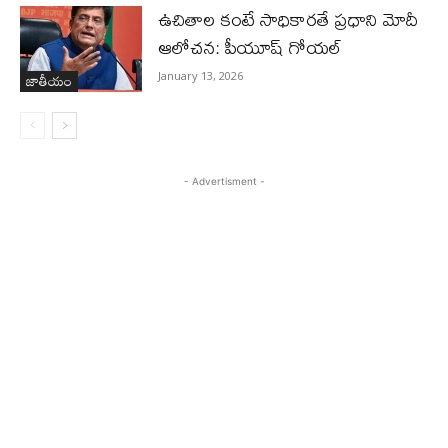
ఉచితాల కంటే సాధికారతే ప్రధాని మోదీ
ఆలోచన: పీయూష్ గోయల్
జాతీయం
January 13, 2026
- Advertisment -