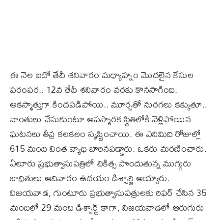
ఈ నెల ఐదో తేదీ శనివారం మధ్యాహ్నం మొదలైన కేసుల
పరంపర.. 12వ తేదీ శనివారం వరకు కొనసాగింది.
అకస్మాత్తుగా కిందపడిపోయి.. మూర్చతో నురగలు కక్కుతూ..
వాంతులు చేసుకుంటూ అపస్మారక స్థితిలోకి వెళ్లిపోయిన
ఘటనలు తీవ్ర కలకలం సృష్టించాయి. ఈ ఎనిమిది రోజుల్లో
615 మంది వింత వ్యాధి బారినపడ్డారు. ఒకరు మరణించారు.
ఏలూరు ప్రభుత్వాసుపత్రిలో చికిత్స పొందుతున్న ముగ్గురు
బాధితులు ఆదివారం ఉదయం డిశ్చార్జి అయ్యారు.
విజయవాడ, గుంటూరు ప్రభుత్వాసుపత్రులకు రిఫర్‌ చేసిన 35
మందిలో 29 మంది డిశ్చార్జ్‌ కాగా, విజయవాడలో ఆరుగురు