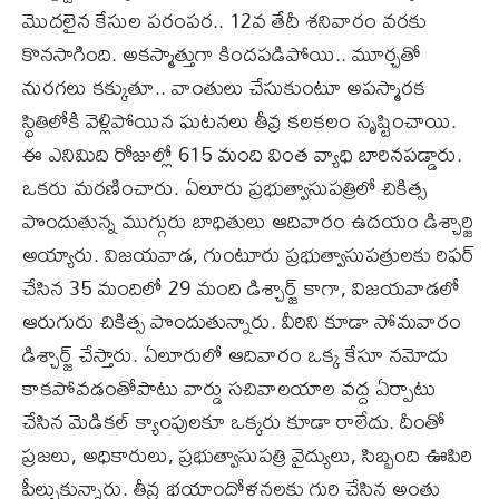
మొదలైన కేసుల పరంపర.. 12వ తేదీ శనివారం వరకు
కొనసాగింది. అకస్మాత్తుగా కిందపడిపోయి.. మూర్చతో
నురగలు కక్కుతూ.. వాంతులు చేసుకుంటూ అపస్మారక
స్థితిలోకి వెళ్లిపోయిన ఘటనలు తీవ్ర కలకలం సృష్టించాయి.
ఈ ఎనిమిది రోజుల్లో 615 మంది వింత వ్యాధి బారినపడ్డారు.
ఒకరు మరణించారు. ఏలూరు ప్రభుత్వాసుపత్రిలో చికిత్స
పొందుతున్న ముగ్గురు బాధితులు ఆదివారం ఉదయం డిశ్చార్జి
అయ్యారు. విజయవాడ, గుంటూరు ప్రభుత్వాసుపత్రులకు రిఫర్‌
చేసిన 35 మందిలో 29 మంది డిశ్చార్జ్‌ కాగా, విజయవాడలో
ఆరుగురు చికిత్స పొందుతున్నారు. వీరిని కూడా సోమవారం
డిశ్చార్జ్‌ చేస్తారు. ఏలూరులో ఆదివారం ఒక్క కేసూ నమోదు
కాకపోవడంతోపాటు వార్డు సచివాలయాల వద్ద ఏర్పాటు
చేసిన మెడికల్‌ క్యాంపులకూ ఒక్కరు కూడా రాలేదు. దీంతో
ప్రజలు, అధికారులు, ప్రభుత్వాసుపత్రి వైద్యులు, సిబ్బంది ఊపిరి
పీల్చుకున్నారు. తీవ్ర భయాందోళనలకు గురి చేసిన అంతు