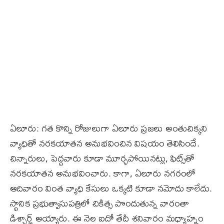
ఏలూరు: గత కొన్ని రోజులుగా ఏలూరు ప్రజలు అంతుచిక్కని
వ్యాధితో నరకయాతన అనుభవించిన విషయం తెలిసిందే.
చిన్నారులు, పెద్దవారు కూడా మూర్ఛపోయినట్లు, ఫిట్స్‌తో
నరకయాతన అనుభవించారు. కాగా, ఏలూరు నగరంలో
ఆదివారం వింత వ్యాధి కేసులు ఒక్కటి కూడా నమోదు కాలేదు.
స్థానిక ప్రభుత్వాసుపత్రిలో చికిత్స పొందుతున్న వారంతా
డిశ్చార్జ్‌ అయ్యారు. ఈ నెల ఐదో తేదీ శనివారం మధ్యాహ్నం