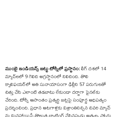
ముంబై ఇండియన్స్‌ జట్టు టోర్నీలో ప్రస్థానం:
లీగ్‌ దశలో 14
మ్యాచ్‌లలో 9 గెలిచి అగ్రస్థానంలో నిలిచింది. తొలి
క్వాలిఫయర్‌లో అతి సునాయాసంగా ఢిల్లీని 57 పరుగులతో
చిత్తు చేసి ఎలాంటి తడబాటు లేకుండా దర్జాగా ఫైనల్‌కు
చేరింది. టోర్నీ ఆసాంతం ప్రత్యర్థి జట్లపై సంపూర్ణ ఆధిపత్యం
ప్రదర్శించింది. ప్రధాన ఆటగాళ్లకు విశ్రాంతినిచ్చిన చివరి మ్యాచ్‌
ను మినహాయిస్తే తొలుత బ్యాటింగ్‌ చేసినప్పుడు అత్యల్ప స్కోరు