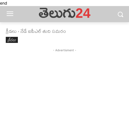
end
క్రీడలు
నేడే ఐపీఎల్‌ తుది సమరం
క్రీడలు
- Advertisment -