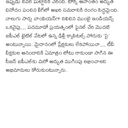
ఇప్పుడు చివరి ఘట్టానికి చేరింది. టోర్నీ ఆసాంతం అద్భుత
వినోదం పంచిన లీగ్‌లో ఆఖరి సమరానికి రంగం సిద్ధమైంది.
నాలుగు సార్లు చాంపియన్‌గా నిలిచిన ముంబై ఇండియన్స్‌
ఒకవైపు… పదమూడో ప్రయత్నంలో ఫైనల్‌ చేరి మొదటి
ఐపీఎల్‌ టైటిల్‌ వేటలో ఉన్న ఢిల్లీ క్యాపిటల్స్‌ పోరుకు ‘సై’
అంటున్నాయి. మైదానంలో ప్రేక్షకులు లేకపోయినా… టీవీ
వీక్షకుల ఆనందానికి ఏమాత్రం లోటు రాకుండా సాగిన ఈ
సీజన్‌ ఐపీఎల్‌కు మరో అద్భుత ముగింపు లభించాలని
అభిమానులు కోరుకుంటున్నారు.