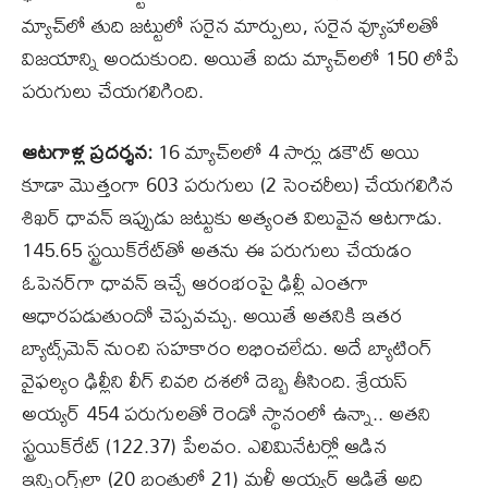
మ్యాచ్‌లో తుది జట్టులో సరైన మార్పులు, సరైన వ్యూహాలతో
విజయాన్ని అందుకుంది. అయితే ఐదు మ్యాచ్‌లలో 150 లోపే
పరుగులు చేయగలిగింది.
ఆటగాళ్ల ప్రదర్శన:
16 మ్యాచ్‌లలో 4 సార్లు డకౌట్‌ అయి
కూడా మొత్తంగా 603 పరుగులు (2 సెంచరీలు) చేయగలిగిన
శిఖర్‌ ధావన్‌ ఇప్పుడు జట్టుకు అత్యంత విలువైన ఆటగాడు.
145.65 స్ట్రయిక్‌రేట్‌తో అతను ఈ పరుగులు చేయడం
ఓపెనర్‌గా ధావన్‌ ఇచ్చే ఆరంభంపై ఢిల్లీ ఎంతగా
ఆధారపడుతుందో చెప్పవచ్చు. అయితే అతనికి ఇతర
బ్యాట్స్‌మెన్‌ నుంచి సహకారం లభించలేదు. అదే బ్యాటింగ్‌
వైఫల్యం ఢిల్లీని లీగ్‌ చివరి దశలో దెబ్బ తీసింది. శ్రేయస్‌
అయ్యర్‌ 454 పరుగులతో రెండో స్థానంలో ఉన్నా.. అతని
స్ట్రయిక్‌రేట్‌ (122.37) పేలవం. ఎలిమినేటర్లో ఆడిన
ఇన్నింగ్స్‌లా (20 బంతుల్లో 21) మళ్లీ అయ్యర్‌ ఆడితే అది