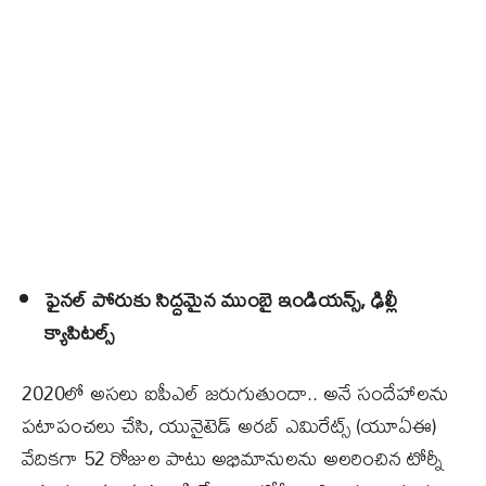
ఫైనల్ పోరుకు సిద్దమైన ముంబై ఇండియన్స్‌, ఢిల్లీ
క్యాపిటల్స్
2020లో అసలు ఐపీఎల్‌ జరుగుతుందా.. అనే సందేహాలను
పటాపంచలు చేసి, యునైటెడ్‌ అరబ్‌ ఎమిరేట్స్‌ (యూఏఈ)
వేదికగా 52 రోజుల పాటు అభిమానులను అలరించిన టోర్నీ