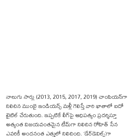
నాలుగు సార్లు (2013, 2015, 2017, 2019) చాంపియన్‌గా
నిలిచిన ముంబై ఇండియన్స్‌ మళ్లీ గెలిస్తే వారి ఖాతాలో ఐదో
టైటిల్‌ చేరుతుంది. ఇప్పటికే లీగ్‌పై ఆధిపత్యం ప్రదర్శిస్తూ
అత్యంత విజయవంతమైన టీమ్‌గా నిలిచిన రోహిత్‌ సేన
ఎవరికీ అందనంత ఎత్తులో నిలిచింది. ‘డేర్‌డెవిల్స్‌’గా