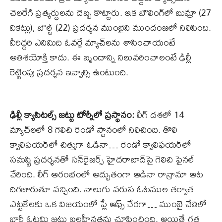
చెలరేగి ప్రత్యర్థులను దెబ్బ కొట్టారు. ఇక బౌలింగ్‌లో బుమ్రా (27
వికెట్లు), బౌల్ట్‌ (22) ప్రదర్శన ముంబైని ముందంజలో నిలిపింది.
వీరిద్దరి ఎనిమిది ఓవర్లే మ్యాచ్‌లను శాసించాయంటే
అతిశయోక్తి కాదు. ఈ బృందాన్ని నిలువరించాలంటే ఢిల్లీ
రెట్టింపు ప్రదర్శన ఇవ్వాల్సి ఉంటుంది.
ఢిల్లీ క్యాపిటల్స్‌ జట్టు టోర్నీలో ప్రస్థానం:
లీగ్‌ దశలో 14
మ్యాచ్‌లలో 8 గెలిచి రెండో స్థానంలో నిలిచింది. తొలి
క్వాలిఫయర్‌లో చిత్తుగా ఓడినా… రెండో క్వాలిఫయర్‌లో
సమష్టి ప్రదర్శనతో సన్‌రైజర్స్‌ హైదరాబాద్‌పై గెలిచి ఫైనల్‌
చేరింది. లీగ్‌ ఆరంభంలో అద్భుతంగా ఆడినా రాన్రానూ ఆట
దిగజారుతూ వచ్చింది. నాలుగు వరుస ఓటముల తర్వాత
ఎట్టకేలకు ఒక విజయంలో ప్లే ఆఫ్స్‌ చేరగా… ముంబై చేతిలో
భారీ ఓటమి జట్టు బలహీనతను చూపించింది. అయితే గత