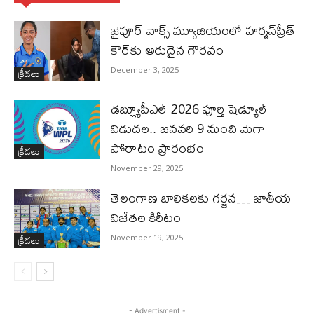
జైపూర్ వాక్స్ మ్యూజియంలో హర్మన్‌ప్రీత్
కౌర్‌కు అరుదైన గౌరవం
క్రీడలు
December 3, 2025
డబ్ల్యూపీఎల్ 2026 పూర్తి షెడ్యూల్
విడుదల.. జనవరి 9 నుంచి మెగా
పోరాటం ప్రారంభం
క్రీడలు
November 29, 2025
తెలంగాణ బాలికలకు గర్జన… జాతీయ
విజేతల కిరీటం
క్రీడలు
November 19, 2025
- Advertisment -