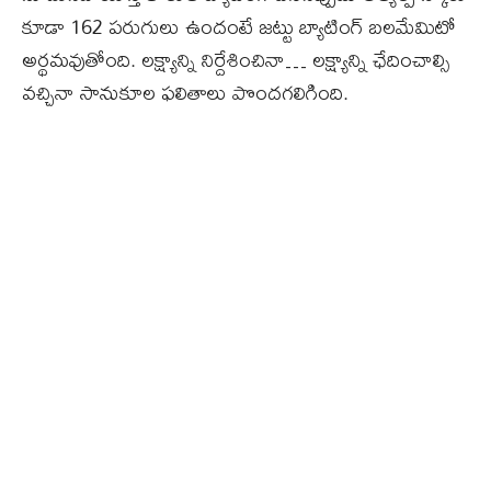
కూడా 162 పరుగులు ఉందంటే జట్టు బ్యాటింగ్‌ బలమేమిటో
అర్థమవుతోంది. లక్ష్యాన్ని నిర్దేశించినా… లక్ష్యాన్ని ఛేదించాల్సి
వచ్చినా సానుకూల ఫలితాలు పొందగలిగింది.