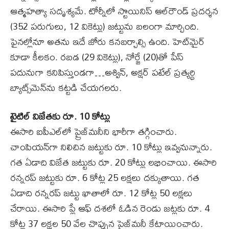
ఆత్మహత్యా సదృశ్యమే. టోర్నీలో స్టొయినిస్‌ ఆల్‌రౌండ్‌ ప్రదర్శన
(352 పరుగులు, 12 వికెట్లు) జట్టును బలంగా మార్చింది.
ఫైనల్లోనూ అతను ఇదే జోరు కనబర్చాల్సి ఉంది. హెట్‌మైర్‌
కూడా కీలకం. రబడ (29 వికెట్లు), నోర్జే (20)తో పేస్‌
పదునుగా కనిపిస్తుండగా…అశ్విన్, అక్షర్‌ పటేల్‌ ప్రత్యర్థి
బ్యాట్స్‌మెన్‌ను కట్టడి చేయగలరు.
టైటిల్‌ విజేతకు రూ. 10 కోట్లు
ఈసారి ఐపీఎల్‌లో ప్రైజ్‌మనీని భారీగా తగ్గించారు.
చాంపియన్‌గా నిలిచిన జట్టుకు రూ. 10 కోట్లు ఇవ్వనున్నారు.
గత ఏడాది విజేత జట్టుకు రూ. 20 కోట్లు లభించాయి. ఈసారి
రన్నరప్‌ జట్టుకు రూ. 6 కోట్ల 25 లక్షలు దక్కుతాయి. గత
ఏడాది రన్నరప్‌ జట్టు ఖాతాలో రూ. 12 కోట్ల 50 లక్షలు
చేరాయి. ఈసారి ప్లే ఆఫ్‌ దశలో ఓడిన రెండు జట్లకు రూ. 4
కోట్ల 37 లక్షల 50 వేల చొప్పున ప్రైజ్‌మనీ కేటాయించారు.