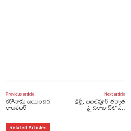
Previous article
Next article
కరోనాను జయించిన
ఢిల్లీ, జబల్‌పూర్ తర్వాత
రాజశేఖర్‌
హైదరాబాద్‌లోనే..
Related Articles