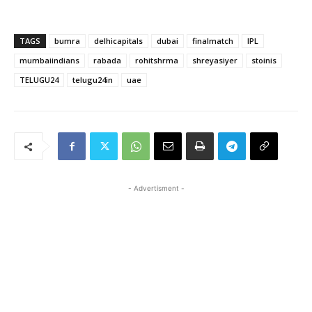
TAGS
bumra
delhicapitals
dubai
finalmatch
IPL
mumbaiindians
rabada
rohitshrma
shreyasiyer
stoinis
TELUGU24
telugu24in
uae
- Advertisment -