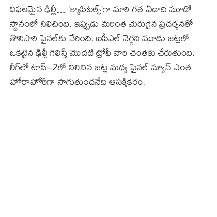
విఫలమైన ఢిల్లీ… ‘క్యాపిటల్స్‌’గా మారి గత ఏడాది మూడో
స్థానంలో నిలిచింది. ఇప్పుడు మరింత మెరుగైన ప్రదర్శనతో
తొలిసారి ఫైనల్‌కు చేరింది. ఐపీఎల్‌ నెగ్గని మూడు జట్లలో
ఒకటైన ఢిల్లీ గెలిస్తే మొదటి ట్రోఫీ వారి చెంతకు చేరుతుంది.
లీగ్‌లో టాప్‌–2లో నిలిచిన జట్ల మధ్య ఫైనల్‌ మ్యాచ్‌ ఎంత
హోరాహోరీగా సాగుతుందనేది ఆసక్తికరం.