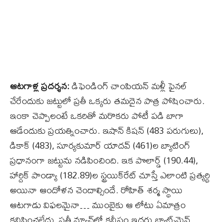
ఆటగాళ్ల ప్రదర్శన:
డిఫెండింగ్‌ చాంపియన్‌ మళ్లీ ఫైనల్‌
చేరేందుకు జట్టులో ప్రతీ ఒక్కరు తమదైన పాత్ర పోషించారు.
ఇంకా చెప్పాలంటే ఒకరితో మరొకరు పోటీ పడి బాగా
ఆడేందుకు ప్రయత్నించారు. ఇషాన్‌ కిషన్‌ (483 పరుగులు),
డికాక్‌ (483), సూర్యకుమార్‌ యాదవ్‌ (461)ల బ్యాటింగ్‌
ప్రధానంగా జట్టును నడిపించింది. ఇక పొలార్డ్‌ (190.44),
హార్దిక్‌ పాండ్యా (182.89)ల స్ట్రయిక్‌రేట్‌ చూస్తే ఎలాంటి ప్రత్యర్థి
అయినా ఆందోళన చెందాల్సిందే. రోహిత్‌ శర్మ స్థాయి
ఆటగాడు విఫలమైనా… ముంబైకు ఆ లోటు ఏమాత్రం
కనిపించలేదు. ప్రతీ మ్యాచ్‌లో కనీసం ఇద్దరు బ్యాట్స్‌మెన్‌