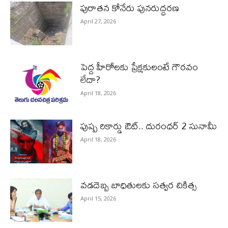
పురాత‌న కోనేరు పున‌రుద్ధ‌ర‌ణ
April 27, 2026
పెద్ద హీరోల‌కు ప్రేక్ష‌కులంటే గౌర‌వం
లేదా?
April 18, 2026
పుష్ప రికార్డు ఔట్‌.. దురంధ‌ర్ 2 సునామీ
April 18, 2026
వడదెబ్బ బాధితులకు సత్వర చికిత్స
April 15, 2026