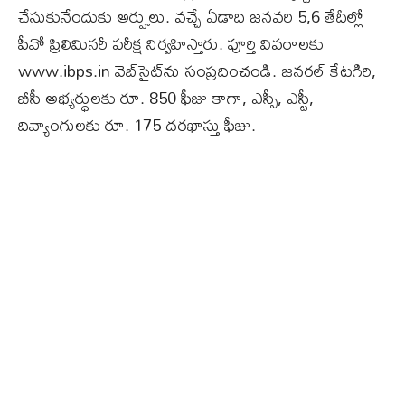
చేసుకునేందుకు అర్హులు. వచ్చే ఏడాది జనవరి 5,6 తేదీల్లో
పీవో ప్రిలిమినరీ పరీక్ష నిర్వహిస్తారు. పూర్తి వివరాలకు
www.ibps.in వెబ్‌సైట్‌ను సంప్రదించండి. జనరల్‌ కేటగిరి,
బీసీ అభ్యర్థులకు రూ. 850 ఫీజు కాగా, ఎస్సీ, ఎస్టీ,
దివ్యాంగులకు రూ. 175 దరఖాస్తు ఫీజు.