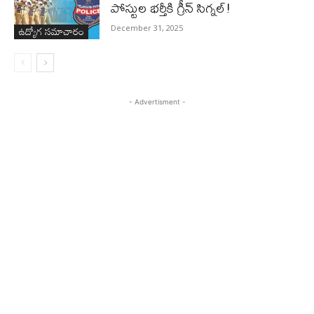
పోస్టుల భర్తీకి గ్రీన్ సిగ్నల్!
ఉద్యోగ సమాచారం
December 31, 2025
- Advertisment -