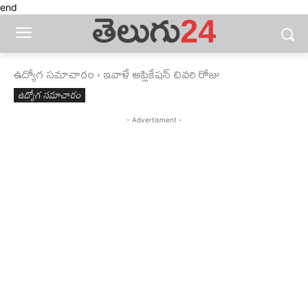
end
ఉద్యోగ సమాచారం
ఇవాళే అప్లికేషన్‌ చివరి రోజు
ఉద్యోగ సమాచారం
- Advertisment -