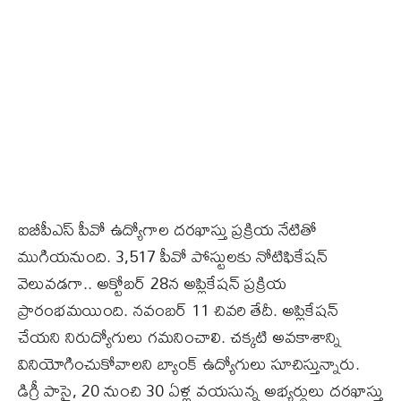
ఐబీపీఎస్‌ పీవో ఉద్యోగాల దరఖాస్తు ప్రక్రియ నేటితో
ముగియనుంది. 3,517 పీవో పోస్టులకు నోటిఫికేషన్‌
వెలువడగా.. అక్టోబర్‌ 28న అప్లికేషన్‌ ప్రక్రియ
ప్రారంభమయింది. నవంబర్‌ 11 చివరి తేదీ. అప్లికేషన్‌
చేయని నిరుద్యోగులు గమనించాలి. చక్కటి అవకాశాన్ని
వినియోగించుకోవాలని బ్యాంక్ ఉద్యోగులు సూచిస్తున్నారు.
డిగ్రీ పాసై, 20 నుంచి 30 ఏళ్ల వయసున్న అభ్యర్థులు దరఖాస్తు