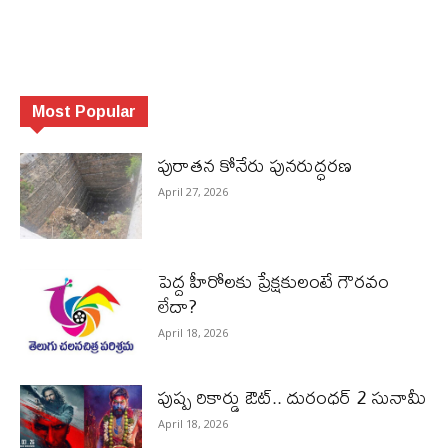
Most Popular
పురాత‌న కోనేరు పున‌రుద్ధ‌ర‌ణ
April 27, 2026
పెద్ద హీరోల‌కు ప్రేక్ష‌కులంటే గౌర‌వం
లేదా?
April 18, 2026
పుష్ప రికార్డు ఔట్‌.. దురంధ‌ర్ 2 సునామీ
April 18, 2026