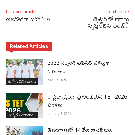
Previous article
Next article
అలవోకగా ఐదోసారి..
ట్విట్టర్‌లో రికార్డు
సృష్టించిన చరణ్‌..
Related Articles
2322 నర్సింగ్ ఆఫీసర్ పోస్టుల
ఫలితాలు
ఉద్యోగ సమాచారం
April 9, 2026
రాష్ట్రవ్యాప్తంగా ప్రారంభమైన TET-2026
పరీక్షలు
ఉద్యోగ సమాచారం
January 3, 2026
తెలంగాణలో 14 వేల కానిస్టేబుల్