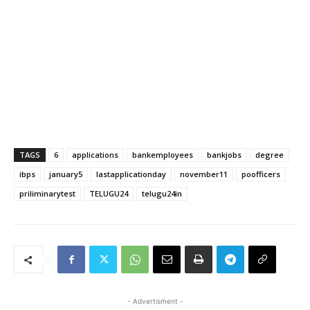
TAGS
6
applications
bankemployees
bankjobs
degree
ibps
january5
lastapplicationday
november11
poofficers
priliminarytest
TELUGU24
telugu24in
- Advertisment -