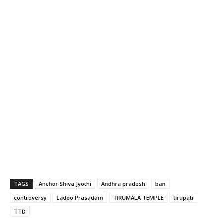
TAGS
Anchor Shiva Jyothi
Andhra pradesh
ban
controversy
Ladoo Prasadam
TIRUMALA TEMPLE
tirupati
TTD