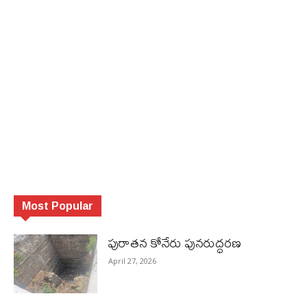
Most Popular
పురాత‌న కోనేరు పున‌రుద్ధ‌ర‌ణ
April 27, 2026