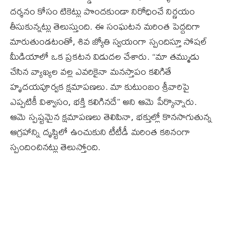
దర్శనం కోసం టికెట్లు పొందకుండా నిరోధించే నిర్ణయం
తీసుకున్నట్లు తెలుస్తుంది. ఈ సంఘటన మరింత పెద్దదిగా
మారుతుండటంతో, శివ జ్యోతి స్వయంగా స్పందిస్తూ సోషల్
మీడియాలో ఒక ప్రకటన విడుదల చేశారు. “మా తమ్ముడు
చేసిన వ్యాఖ్యల వల్ల ఎవరికైనా మనస్తాపం కలిగితే
హృదయపూర్వక క్షమాపణలు. మా కుటుంబం శ్రీవారిపై
ఎప్పటికీ విశ్వాసం, భక్తి కలిగినదే” అని ఆమె పేర్కొన్నారు.
ఆమె స్పష్టమైన క్షమాపణలు తెలిపినా, భక్తుల్లో కొనసాగుతున్న
ఆగ్రహాన్ని దృష్టిలో ఉంచుకుని టీటీడీ మరింత కఠినంగా
స్పందించినట్లు తెలుస్తోంది.