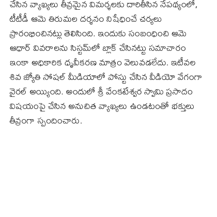
చేసిన వ్యాఖ్యలు తీవ్రమైన విమర్శలకు దారితీసిన నేపథ్యంలో,
టీటీడీ ఆమె తిరుమల దర్శనం నిషేధించే చర్యలు
ప్రారంభించినట్లు తెలిసింది. ఇందుకు సంబంధించి ఆమె
ఆధార్ వివరాలను సిస్టమ్‌లో బ్లాక్ చేసినట్టు సమాచారం
ఇంకా అధికారిక ధృవీకరణ మాత్రం వెలువడలేదు. ఇటీవల
శివ జ్యోతి సోషల్ మీడియాలో పోస్టు చేసిన వీడియో వేగంగా
వైరల్ అయ్యింది. అందులో శ్రీ వేంకటేశ్వర స్వామి ప్రసాదం
విషయంపై చేసిన అనుచిత వ్యాఖ్యలు ఉండటంతో భక్తులు
తీవ్రంగా స్పందించారు.