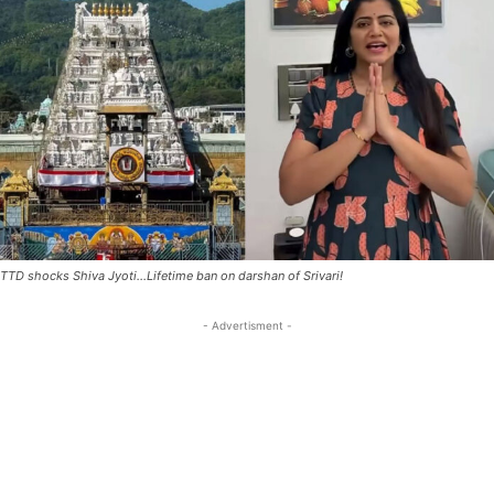
TTD shocks Shiva Jyoti...Lifetime ban on darshan of Srivari!
- Advertisment -