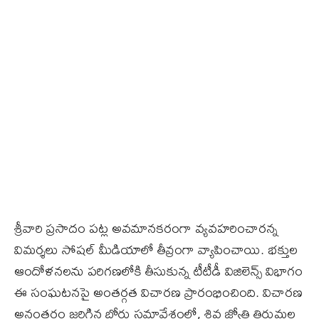
శ్రీవారి ప్రసాదం పట్ల అవమానకరంగా వ్యవహరించారన్న
విమర్శలు సోషల్ మీడియాలో తీవ్రంగా వ్యాపించాయి. భక్తుల
ఆందోళనలను పరిగణలోకి తీసుకున్న టీటీడీ విజిలెన్స్ విభాగం
ఈ సంఘటనపై అంతర్గత విచారణ ప్రారంభించింది. విచారణ
అనంతరం జరిగిన బోర్డు సమావేశంలో, శివ జ్యోతి తిరుమల