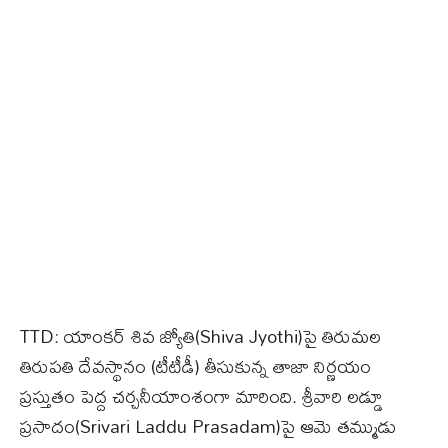
TTD: యాంకర్ శివ జ్యోతి(Shiva Jyothi)పై తిరుమల
తిరుపతి దేవస్థానం (టీటీడీ) తీసుకున్న తాజా నిర్ణయం
ప్రస్తుతం పెద్ద చర్చనీయాంశంగా మారింది. శ్రీవారి లడ్డూ
ప్రసాదం(Srivari Laddu Prasadam)పై ఆమె తమ్ముడు