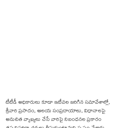
టీటీడీ అధికారులు కూడా ఇటీవల జరిగిన సమావేశాల్లో,
శ్రీవారి ప్రసాదం, ఆలయ సంప్రదాయాలు, విధానాలపై
అనుచిత వ్యాఖ్యలు చేసే వారిపై నిబంధనల ప్రకారం
తప్పనిసరిగా చర్యలు తీసుకుంటామని స్పష్టం చేశారు.