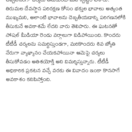
తిరుమల దేవస్థాన పరిరక్షణ కోసం భక్తుల భావాలు అత్యంత
ముఖ్యమని, అలాంటి భావాలను దెబ్బతీయడాన్ని పరిగణనలోకి
తీసుకునే అవకాశమే లేదని వారు తెలిపారు. ఈ ఘటనతో
సోషల్ మీడియా రెండు వర్గాలుగా విడిపోయింది. కొందరు
టీటీడీ చర్యలను సమర్థిస్తుండగా, మరికొందరు శివ జ్యోతి
నేరుగా వ్యాఖ్యానం చేయకపోయినా ఆమెపై చర్యలు
తీసుకోవడం అతిశయోక్తి అని విమర్శిస్తున్నారు. టీటీడీ
అధికారిక ప్రకటన వచ్చే వరకు ఈ వివాదం ఇంకా కొనసాగే
అవకాశం కనిపిస్తోంది.