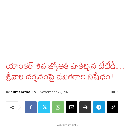
యాంకర్ శివ జ్యోతికి షాకిచ్చిన టీటీడీ…
శ్రీవారి దర్శనంపై జీవితకాల నిషేధం!
By
Sumalatha Ch
November 27, 2025
18
- Advertisment -