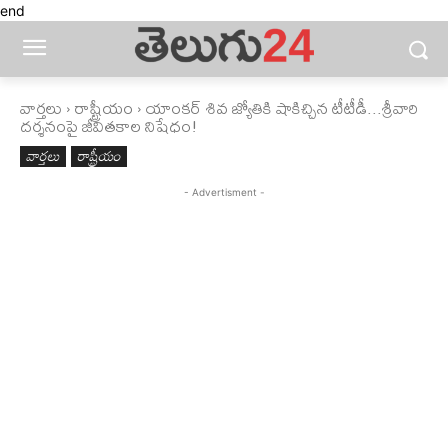
end
వార్తలు
రాష్ట్రీయం
యాంకర్ శివ జ్యోతికి షాకిచ్చిన టీటీడీ...శ్రీవారి
దర్శనంపై జీవితకాల నిషేధం!
వార్తలు
రాష్ట్రీయం
- Advertisment -