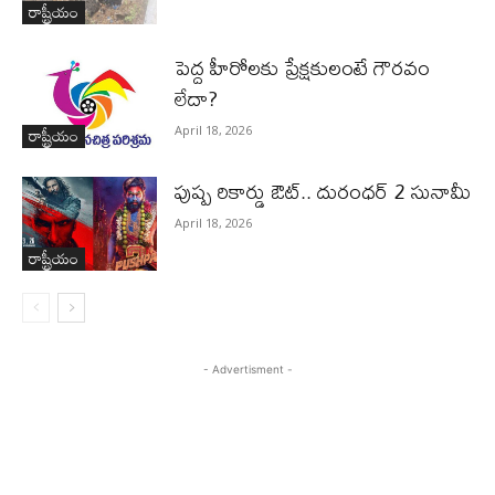
రాష్ట్రీయం
పెద్ద హీరోల‌కు ప్రేక్ష‌కులంటే గౌర‌వం
లేదా?
రాష్ట్రీయం
April 18, 2026
పుష్ప రికార్డు ఔట్‌.. దురంధ‌ర్ 2 సునామీ
April 18, 2026
రాష్ట్రీయం
- Advertisment -