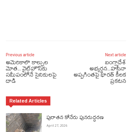
Previous article
Next article
అమెరికాలొ కాల్పుల
బంగ్లాదేశ్
మోత.. వైట్‌హౌస్‌కు
అభ్యర్థన..హసీనా
సమీపంలోనే సైనికులపై
అప్పగింతపై భారత్ కీలక
దాడి
ప్రకటన
Related Articles
పురాత‌న కోనేరు పున‌రుద్ధ‌ర‌ణ
April 27, 2026