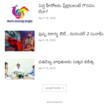
పెద్ద హీరోల‌కు ప్రేక్ష‌కులంటే గౌర‌వం
లేదా?
April 18, 2026
పుష్ప రికార్డు ఔట్‌.. దురంధ‌ర్ 2 సునామీ
April 18, 2026
వడదెబ్బ బాధితులకు సత్వర చికిత్స
April 15, 2026
Load more
- Advertisment -