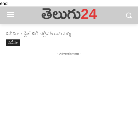
end
సినీమా
స్టేజ్ దిగి వెళ్లిపోయిన వర్మ...
సినీమా
- Advertisment -