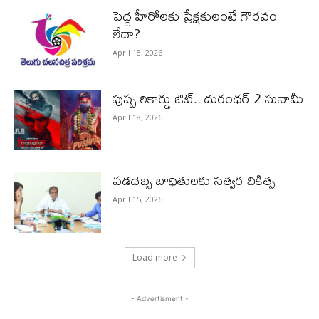
పెద్ద హీరోల‌కు ప్రేక్ష‌కులంటే గౌర‌వం
లేదా?
April 18, 2026
పుష్ప రికార్డు ఔట్‌.. దురంధ‌ర్ 2 సునామీ
April 18, 2026
వడదెబ్బ బాధితులకు సత్వర చికిత్స
April 15, 2026
Load more
- Advertisment -