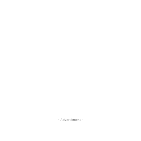
- Advertisment -