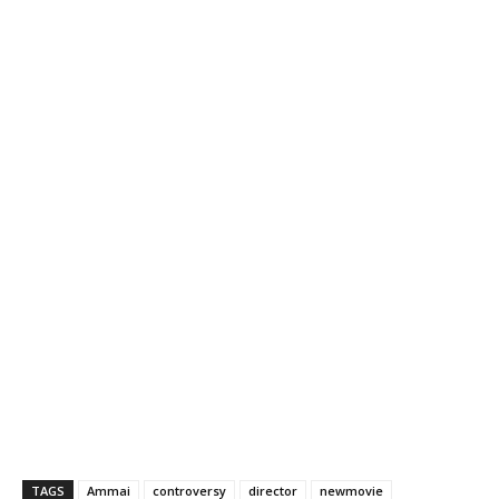
TAGS
Ammai
controversy
director
newmovie