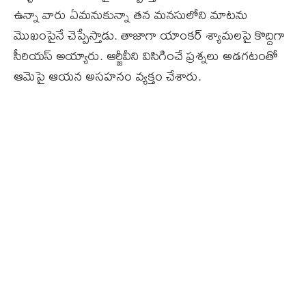
ఉన్నా వారు ఏమనుకున్నా తన మనసులోని మాటను
మొఖంపైనే చెప్పేస్తాడు. తాజాగా యాంకర్ శ్యామలపై కొద్దిగా
సీరియస్ అయ్యారు. ఆర్జీవీని విసిగించే ప్రశ్నలు అడగటంతో
ఆమెపై ఆయన అసహనం వ్యక్తం చేశారు.