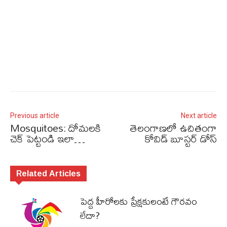
Previous article
Next article
Mosquitoes: దోమలకి
తెలంగాణలో ఉచితంగా
చెక్ పెట్టండి ఇలా…
కోవిడ్‌ బూస్టర్‌ డోస్‌
Related Articles
పెద్ద హీరోల‌కు ప్రేక్ష‌కులంటే గౌర‌వం
లేదా?