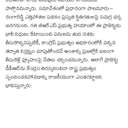
పాల్గొననున్నారు. సమావేశంలో ప్రధానంగా పాలమూరు–
రంగారెడ్డి ఎత్తిపోతల పథకం ప్రస్తుత స్థితిగతులపై సమగ్ర చర్చ
జరగనుంది. గత బీఆర్ఎస్ ప్రభుత్వ హయాంలో ఈ ప్రాజెక్టుకు
భారీ నిధులు కేటాయించి పనులను తుది దశకు
తీసుకొచ్చినప్పటికీ, కాంగ్రెస్ ప్రభుత్వం అధికారంలోకి వచ్చిన
తర్వాత నిర్లక్ష్యం చూపుతోందనే అంశాన్ని ప్రజల్లోకి బలంగా
తీసుకెళ్లే వ్యూహంపై నేతలు చర్చించనున్నారు. అలాగే ప్రాజెక్టు
డీపీఆర్‌ను కేంద్రం తిరస్కరించినా రాష్ట్ర ప్రభుత్వం
స్పందించకపోవడాన్ని రాజకీయంగా ఎండగట్టాలని
భావిస్తున్నారు.