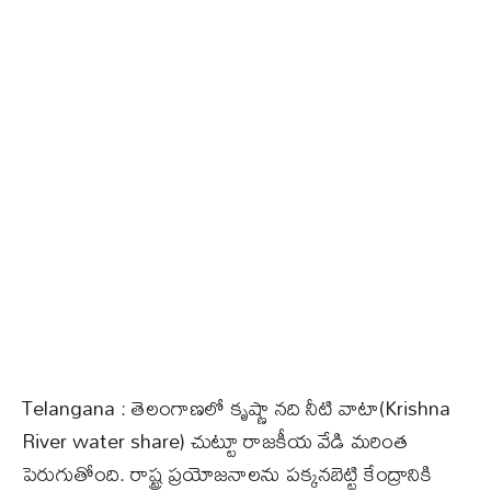
Telangana : తెలంగాణలో కృష్ణా నది నీటి వాటా(Krishna
River water share) చుట్టూ రాజకీయ వేడి మరింత
పెరుగుతోంది. రాష్ట్ర ప్రయోజనాలను పక్కనబెట్టి కేంద్రానికి