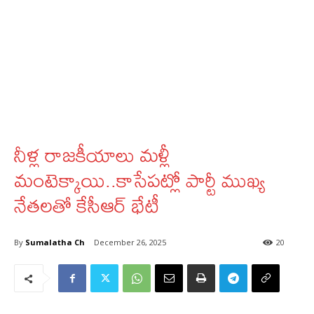
నీళ్ల రాజకీయాలు మళ్లీ
మంటెక్కాయి..కాసేపట్లో పార్టీ ముఖ్య
నేతలతో కేసీఆర్ భేటీ
By
Sumalatha Ch
December 26, 2025
20