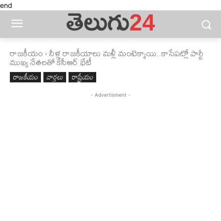
end
రాజకీయం
నీళ్ల రాజకీయాలు మళ్లీ మంటెక్కాయి..కాసేపట్లో పార్టీ
ముఖ్య నేతలతో కేసీఆర్ భేటీ
రాజకీయం
వార్తలు
రాష్ట్రీయం
- Advertisment -