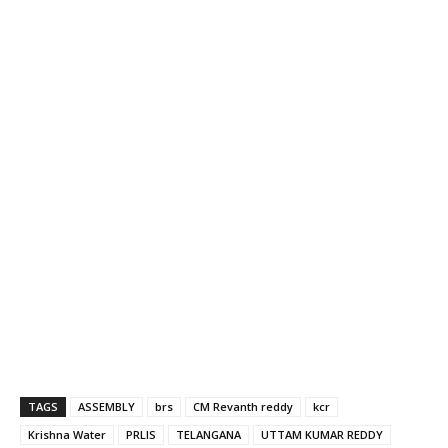
TAGS
ASSEMBLY
brs
CM Revanth reddy
kcr
Krishna Water
PRLIS
TELANGANA
UTTAM KUMAR REDDY