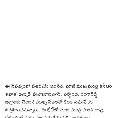
ఈ నేపథ్యంలో బీఆర్ఎస్ అధినేత, మాజీ ముఖ్యమంత్రి కేసీఆర్
ఇవాళ ఉమ్మడి మహబూబ్‌నగర్, నల్గొండ, రంగారెడ్డి
జిల్లాలకు చెందిన ముఖ్య నేతలతో కీలక సమావేశం
నిర్వహించనున్నారు. ఈ భేటీలో మాజీ మంత్రి హరీశ్ రావు,
కేటీఆర్‌తో పాటు పలువురు సీనియర్ నాయకులు