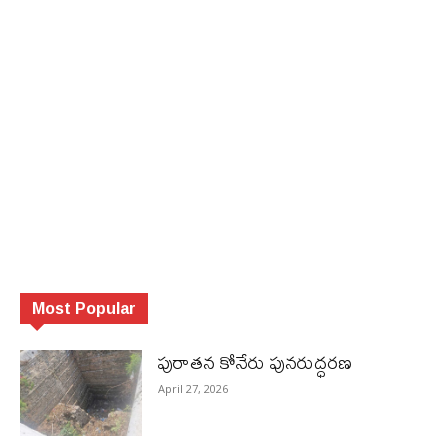
Most Popular
పురాత‌న కోనేరు పున‌రుద్ధ‌ర‌ణ
April 27, 2026