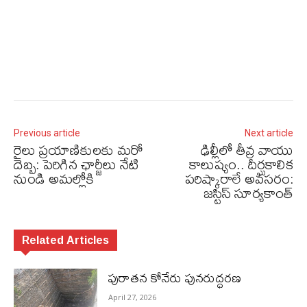
Previous article
Next article
రైలు ప్రయాణికులకు మరో
ఢిల్లీలో తీవ్ర వాయు
దెబ్బ: పెరిగిన ఛార్జీలు నేటి
కాలుష్యం.. దీర్ఘకాలిక
నుండి అమల్లోకి
పరిష్కారాలే అవసరం:
జస్టిస్ సూర్యకాంత్
Related Articles
పురాత‌న కోనేరు పున‌రుద్ధ‌ర‌ణ
April 27, 2026