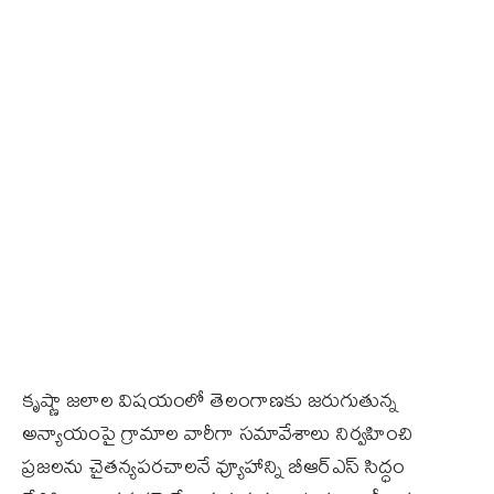
కృష్ణా జలాల విషయంలో తెలంగాణకు జరుగుతున్న
అన్యాయంపై గ్రామాల వారీగా సమావేశాలు నిర్వహించి
ప్రజలను చైతన్యపరచాలనే వ్యూహాన్ని బీఆర్ఎస్ సిద్ధం