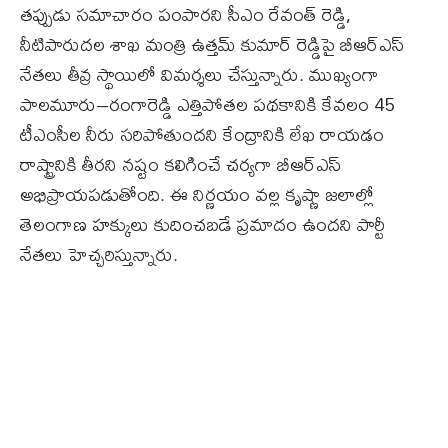
తప్పుడు సమాచారం పంపారని సీఎం రేవంత్ రెడ్డి,
నీటిపారుదల శాఖ మంత్రి ఉత్తమ్ కుమార్ రెడ్డిపై బీఆర్ఎస్
నేతలు తీవ్ర స్థాయిలో విమర్శలు చేస్తున్నారు. ముఖ్యంగా
పాలమూరు–రంగారెడ్డి ఎత్తిపోతల పథకానికి కేవలం 45
టీఎంసీల నీరు సరిపోతుందని కేంద్రానికి లేఖ రాయడం
రాష్ట్రానికి తీరని నష్టం కలిగించే చర్యగా బీఆర్ఎస్
అభిప్రాయపడుతోంది. ఈ నిర్ణయం వల్ల కృష్ణా జలాల్లో
తెలంగాణ హక్కులు కుదించబడే ప్రమాదం ఉందని పార్టీ
నేతలు హెచ్చరిస్తున్నారు.