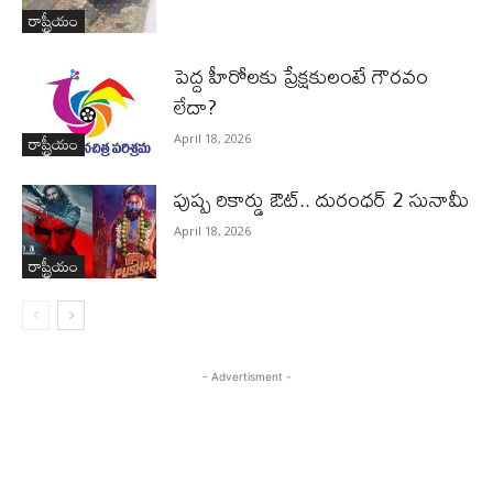
రాష్ట్రీయం
పెద్ద హీరోల‌కు ప్రేక్ష‌కులంటే గౌర‌వం
లేదా?
రాష్ట్రీయం
April 18, 2026
పుష్ప రికార్డు ఔట్‌.. దురంధ‌ర్ 2 సునామీ
April 18, 2026
రాష్ట్రీయం
- Advertisment -