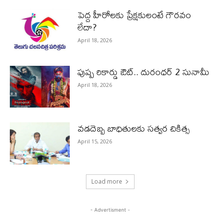
పెద్ద హీరోల‌కు ప్రేక్ష‌కులంటే గౌర‌వం
లేదా?
April 18, 2026
పుష్ప రికార్డు ఔట్‌.. దురంధ‌ర్ 2 సునామీ
April 18, 2026
వడదెబ్బ బాధితులకు సత్వర చికిత్స
April 15, 2026
Load more
- Advertisment -