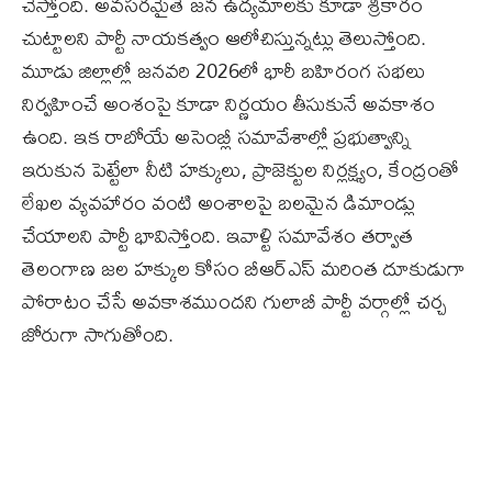
చేస్తోంది. అవసరమైతే జన ఉద్యమాలకు కూడా శ్రీకారం
చుట్టాలని పార్టీ నాయకత్వం ఆలోచిస్తున్నట్లు తెలుస్తోంది.
మూడు జిల్లాల్లో జనవరి 2026లో భారీ బహిరంగ సభలు
నిర్వహించే అంశంపై కూడా నిర్ణయం తీసుకునే అవకాశం
ఉంది. ఇక రాబోయే అసెంబ్లీ సమావేశాల్లో ప్రభుత్వాన్ని
ఇరుకున పెట్టేలా నీటి హక్కులు, ప్రాజెక్టుల నిర్లక్ష్యం, కేంద్రంతో
లేఖల వ్యవహారం వంటి అంశాలపై బలమైన డిమాండ్లు
చేయాలని పార్టీ భావిస్తోంది. ఇవాళ్టి సమావేశం తర్వాత
తెలంగాణ జల హక్కుల కోసం బీఆర్ఎస్ మరింత దూకుడుగా
పోరాటం చేసే అవకాశముందని గులాబీ పార్టీ వర్గాల్లో చర్చ
జోరుగా సాగుతోంది.