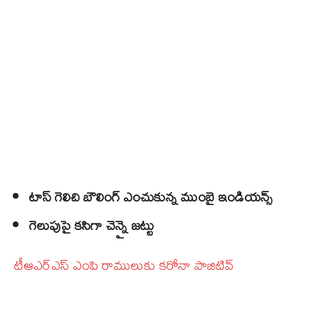
టాస్‌ గెలిచి బౌలింగ్ ఎంచుకున్న ముంబై ఇండియన్స్‌
గెలుపుపై కసిగా చెన్నై జట్టు
టీఆఎర్‌ఎస్‌ ఎంపి రాములుకు కరోనా పాజిటివ్‌