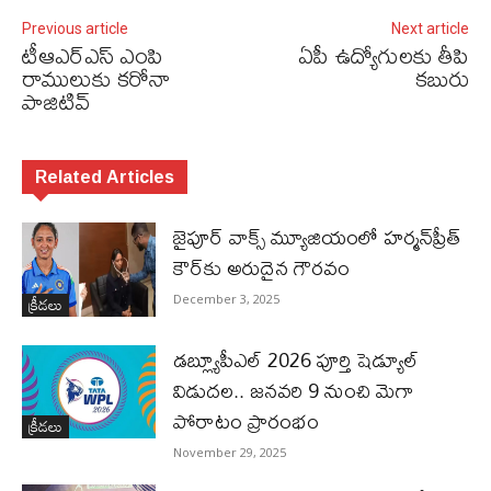
Previous article
Next article
టీఆఎర్‌ఎస్‌ ఎంపి
ఏపీ ఉద్యోగులకు‌ తీపి
రాములుకు కరోనా
కబురు
పాజిటివ్‌
Related Articles
జైపూర్ వాక్స్ మ్యూజియంలో హర్మన్‌ప్రీత్
కౌర్‌కు అరుదైన గౌరవం
క్రీడలు
December 3, 2025
డబ్ల్యూపీఎల్ 2026 పూర్తి షెడ్యూల్
విడుదల.. జనవరి 9 నుంచి మెగా
పోరాటం ప్రారంభం
క్రీడలు
November 29, 2025