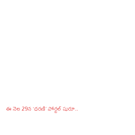
ఈ నెల 29న ‘ధ‌ర‌ణి’ పోర్టల్‌ షురూ..