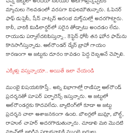
చెన్నై జట్టులో అందరూ సీనియర్‌ ఆటగాళ్లున్నప్పటికీ
మ్యాచులు గెలవడంలో వరసగా విఫలమౌతున్నారు. ఓపెనర్‌
ఫాఫ్ డుప్లెసీ, షేన్‌ వాట్సన్‌ ఆరంభ మ్యా్చుల్లో అదరగొట్టారు.
కానీ, వారికి మిడిలార్డర్‌లో సరైన తోడ్పాటు అందడం లేదు.
రాయుడు పర్వాలేదనిపిస్తున్నా.. కెప్టెన్ ధోనీ తన ఘోర ఫామ్‌ను
కొనసాగిస్తున్నాడు. ఆల్‌రౌండర్ డ్వేన్‌ బ్రావో గాయం
కారణంగా ఆ జట్టుకు దూరం కావడం పెద్ద దెబ్బఅనే చెప్పాలి.
ఎక్కిళ్లు వస్తున్నాయా.. అయితే ఇలా చేయండి
ముంబై విషయనికొస్తే.. అన్ని విభాగాల్లో రాణిస్తూ ఆల్‌రౌండ్‌
ప్రదర్శనతో సూపర్ పర్ఫారెన్స్‌ ఇస్తున్నారు. ఆ జట్టులో
ఆల్‌రౌండర్లకు కొదవలేదు. బ్యాటింగ్‌లో కూడా ఆ జట్టు
ప్రదర్శన చాలా ఆశాజనకంగా ఉంది. బౌలర్లలో బుమ్రా, బౌల్ట్,
రాహుల్‌ చాహర్‌ అదరగొడుతున్నారు. చూడాలి మరి మొదటి
మ్యాచ్‌లో జరిగిన పరాభవానికి ముంబై బదులు