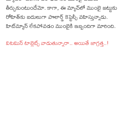
తీర్చుకుంటుందేమో. కాగా, ఈ మ్యాచ్‌లో ముంబై జట్టుకు
రోహిత్‌కు బదులుగా పొలార్డ్‌ కెప్టెన్సీ వహిస్తున్నాడు.
హిట్‌మ్యాన్‌ లేకపోవడం ముంబైకి ఇబ్బందిగా మారింది.
విటమిన్‌ టాబ్లెట్స్ వాడుతున్నారా.. అయితే జాగ్రత్త..!