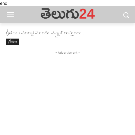
end
క్రీడలు
ముంబై ముందు చెన్నై నిలుస్తుందా..
క్రీడలు
- Advertisment -