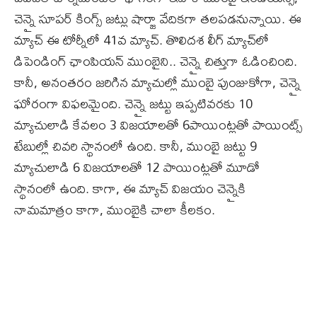
చెన్నై సూపర్‌ కింగ్స్‌ జట్లు షార్జా వేదికగా తలపడనున్నాయి. ఈ
మ్యాచ్‌ ఈ టోర్నీలో 41వ మ్యాచ్‌. తొలిదశ లీగ్‌ మ్యాచ్‌లో
డిపెండింగ్ ఛాంపియన్‌ ముంబైని.. చెన్నై చిత్తుగా ఓడించింది.
కానీ, అనంతరం జరిగిన మ్యాచుల్లో ముంబై పుంజుకోగా, చెన్నై
ఘోరంగా విఫలమైంది. చెన్నై జట్టు ఇప్పటివరకు 10
మ్యాచులాడి కేవలం 3 విజయాలతో 6పాయింట్లతో పాయింట్స్‌
టేబుల్లో చివరి స్థానంలో ఉంది. కానీ, ముంబై జట్టు 9
మ్యాచులాడి 6 విజయాలతో 12 పాయింట్లతో మూడో
స్థానంలో ఉంది. కాగా, ఈ మ్యాచ్‌ విజయం చెన్నైకి
నామమాత్రం కాగా, ముంబైకి చాలా కీలకం.