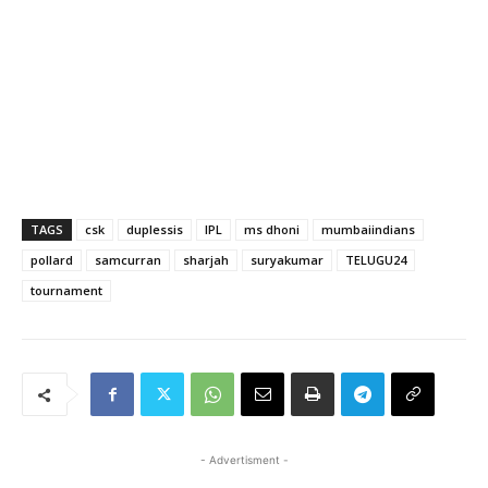
TAGS
csk
duplessis
IPL
ms dhoni
mumbaiindians
pollard
samcurran
sharjah
suryakumar
TELUGU24
tournament
- Advertisment -