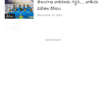
తెలంగాణ బాలికలకు గర్జన… జాతీయ
విజేతల కిరీటం
క్రీడలు
November 19, 2025
- Advertisment -