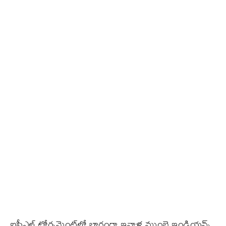
ఐపీఎల్‌ టోర్నమెంట్‌లో భాగంగా ఇవాళ ముంబై ఇండియన్స్‌,