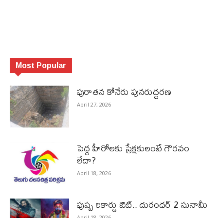
Most Popular
పురాత‌న కోనేరు పున‌రుద్ధ‌ర‌ణ
April 27, 2026
పెద్ద హీరోల‌కు ప్రేక్ష‌కులంటే గౌర‌వం
లేదా?
April 18, 2026
పుష్ప రికార్డు ఔట్‌.. దురంధ‌ర్ 2 సునామీ
April 18, 2026