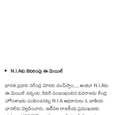
N.I.Aకు బెదిరింపు ఈ మెయిల్‌
భారత ప్రధాని నరేంద్ర మోదిని చంపేస్తాం… అంటూ N.I.Aకు
ఈ మెయిల్‌ వచ్చింది. దీనికి సంబంధించిన వివరాలను కేంద్ర
హోంశాఖకు పంపించనట్లు N.I.A అధికారులు ఓ జాతీయ
ఛానల్‌కు వెల్లడించారు. ఇటీవల రాజకీయ ప్రముఖులకు