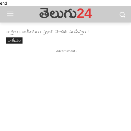
end
వార్తలు
జాతీయం
ప్రధాని మోడిని చంపేస్తాం !
జాతీయం
- Advertisment -