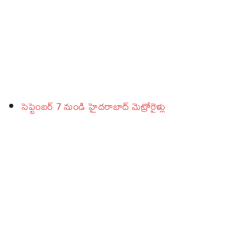
సెప్టెంబర్‌ 7 నుండి హైదరాబాద్‌ మెట్రోరైళ్లు