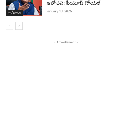
ఆలోచన: పీయూష్ గోయల్
జాతీయం
January 13, 2026
- Advertisment -