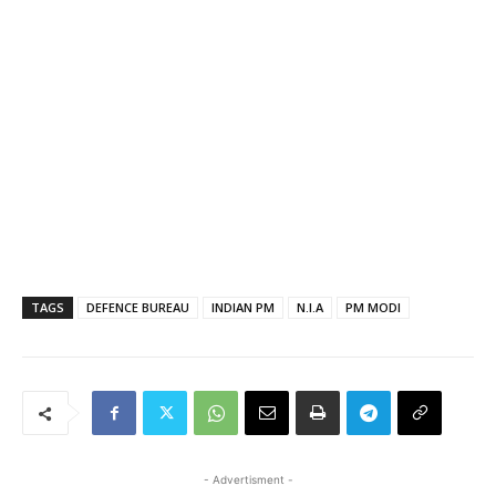
TAGS
DEFENCE BUREAU
INDIAN PM
N.I.A
PM MODI
- Advertisment -