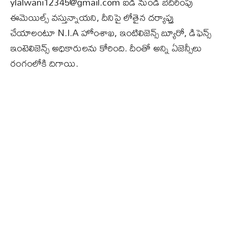
ylalwani12345@gmail.com
ఐడి నుండి బెదిరింపు
ఈమెయిల్స్‌ వస్తున్నాయని, దీనిపై లోతైన దర్యాప్తు
చేయాలంటూ N.I.A హోంశాఖ, ఇంటిలిజెన్స్‌ బ్యూరో, డిఫెన్స్‌
ఇంటెలిజెన్స్‌ అధికారులను కోరింది. దీంతో అన్ని ఏజెన్సీలు
రంగంలోకి దిగాయి.