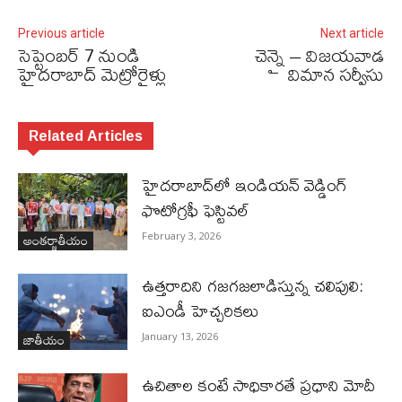
Previous article
Next article
సెప్టెంబర్‌ 7 నుండి
చెన్నై – విజయవాడ
హైదరాబాద్‌ మెట్రోరైళ్లు
విమాన సర్వీసు
Related Articles
హైదరాబాద్‌లో ఇండియన్ వెడ్డింగ్
ఫొటోగ్రఫీ ఫెస్టివల్
అంతర్జాతీయం
February 3, 2026
ఉత్తరాదిని గజగజలాడిస్తున్న చలిపులి:
ఐఎండీ హెచ్చరికలు
జాతీయం
January 13, 2026
ఉచితాల కంటే సాధికారతే ప్రధాని మోదీ