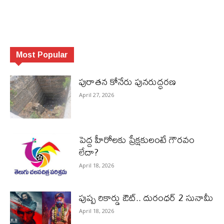
Most Popular
పురాత‌న కోనేరు పున‌రుద్ధ‌ర‌ణ
April 27, 2026
పెద్ద హీరోల‌కు ప్రేక్ష‌కులంటే గౌర‌వం
లేదా?
April 18, 2026
పుష్ప రికార్డు ఔట్‌.. దురంధ‌ర్ 2 సునామీ
April 18, 2026