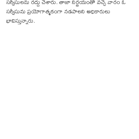
సర్వీసులను రద్దు చేశారు. తాజా నిర్ణయంతో వచ్చే వారం ఓ
సర్వీసును ప్రయోగాత్మకంగా నడపాలని అధికారులు
భావిస్తున్నారు.