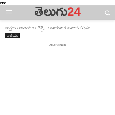
end
వార్తలు
జాతీయం
చెన్నై - విజయవాడ విమాన సర్వీసు
జాతీయం
- Advertisment -