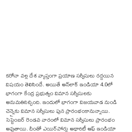
కరోనా వల్ల దేశ వ్యాప్తంగా ప్రయాణ సర్వీసులు రద్దయిన
విషయం తెలిసిందే. అయితే అన్‌లాక్‌ ఇండియా 4.0లో
భాగంగా కేంద్ర ప్రభుత్వం విమాన సర్వీసులకు
అనుమతినిచ్చింది. ఇందులో భాగంగా విజయవాడ నుండి
చెన్నైకు విమాన సర్వీసులు పున ప్రారంభంకానున్నాయి.
సెప్టెంబర్‌ రెండవ వారంలో విమాన సర్వీసులు ప్రారంభం
అవుతాయి. దీంతో ఎయిర్‌పోర్టు అథారిటీ ఆఫ్‌ ఇండియా