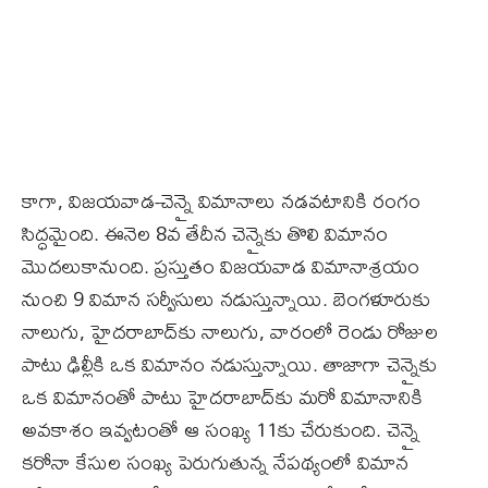
కాగా, విజయవాడ-చెన్నై విమానాలు నడవటానికి రంగం
సిద్ధమైంది. ఈనెల 8వ తేదీన చెన్నైకు తొలి విమానం
మొదలుకానుంది. ప్రస్తుతం విజయవాడ విమానాశ్రయం
నుంచి 9 విమాన సర్వీసులు నడుస్తున్నాయి. బెంగళూరుకు
నాలుగు, హైదరాబాద్‌కు నాలుగు, వారంలో రెండు రోజుల
పాటు ఢిల్లీకి ఒక విమానం నడుస్తున్నాయి. తాజాగా చెన్నైకు
ఒక విమానంతో పాటు హైదరాబాద్‌కు మరో విమానానికి
అవకాశం ఇవ్వటంతో ఆ సంఖ్య 11కు చేరుకుంది. చెన్నై
కరోనా కేసుల సంఖ్య పెరుగుతున్న నేపథ్యంలో విమాన