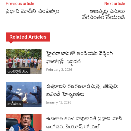
Previous article
Next article
ప్రధాని మోడిని చంపేస్తాం
అభివృద్ధి పనులు
!
వేగవంతం చేయండి
Related Articles
హైదరాబాద్‌లో ఇండియన్ వెడ్డింగ్
ఫొటోగ్రఫీ ఫెస్టివల్
అంతర్జాతీయం
February 3, 2026
ఉత్తరాదిని గజగజలాడిస్తున్న చలిపులి:
ఐఎండీ హెచ్చరికలు
జాతీయం
January 13, 2026
ఉచితాల కంటే సాధికారతే ప్రధాని మోదీ
ఆలోచన: పీయూష్ గోయల్