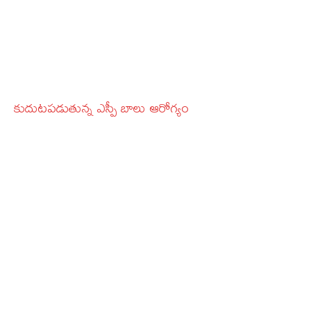
కుదుటపడుతున్న ఎస్పీ బాలు ఆరోగ్యం