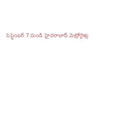
సెప్టెంబర్‌ 7 నుండి హైదరాబాద్‌ మెట్రోరైళ్లు