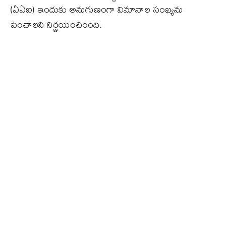
(ఏఏఐ) ఇందుకు అనుగుణంగా విమానాల సంఖ్యను
పెంచాలని నిర్ణయించింంది.