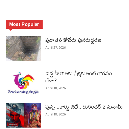
Most Popular
పురాత‌న కోనేరు పున‌రుద్ధ‌ర‌ణ
April 27, 2026
పెద్ద హీరోల‌కు ప్రేక్ష‌కులంటే గౌర‌వం
లేదా?
April 18, 2026
పుష్ప రికార్డు ఔట్‌.. దురంధ‌ర్ 2 సునామీ
April 18, 2026