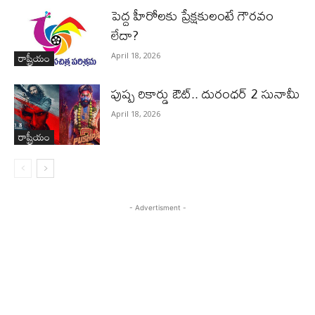
పెద్ద హీరోల‌కు ప్రేక్ష‌కులంటే గౌర‌వం
లేదా?
రాష్ట్రీయం
April 18, 2026
పుష్ప రికార్డు ఔట్‌.. దురంధ‌ర్ 2 సునామీ
April 18, 2026
రాష్ట్రీయం
- Advertisment -