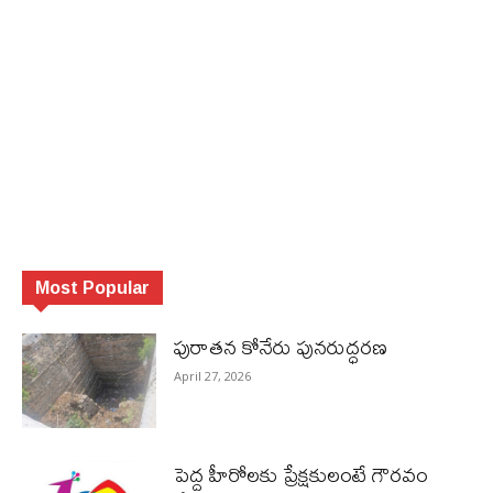
Most Popular
పురాత‌న కోనేరు పున‌రుద్ధ‌ర‌ణ
April 27, 2026
పెద్ద హీరోల‌కు ప్రేక్ష‌కులంటే గౌర‌వం