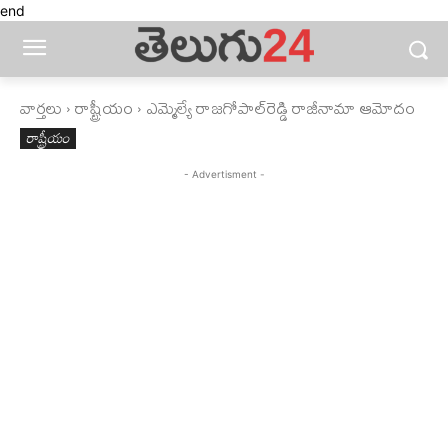
end
వార్తలు
రాష్ట్రీయం
ఎమ్మెల్యే రాజగోపాల్‌రెడ్డి రాజీనామా ఆమోదం
రాష్ట్రీయం
- Advertisment -