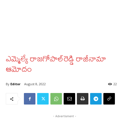
ఎమ్మెల్యే రాజగోపాల్‌రెడ్డి రాజీనామా
ఆమోదం
By
Editor
August 8, 2022
22
- Advertisment -