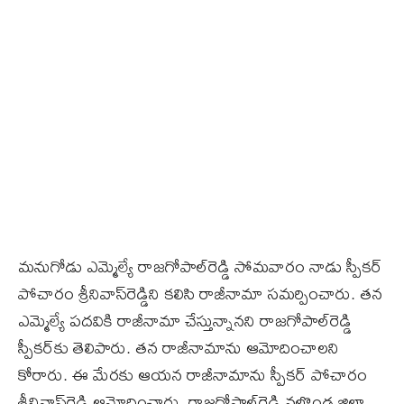
మనుగోడు ఎమ్మెల్యే రాజగోపాల్‌రెడ్డి సోమవారం నాడు స్పీకర్‌
పోచారం శ్రీనివాస్‌రెడ్డిని కలిసి రాజీనామా సమర్పించారు. తన
ఎమ్మెల్యే పదవికి రాజీనామా చేస్తున్నానని రాజగోపాల్‌రెడ్డి
స్పీకర్‌కు తెలిపారు. తన రాజీనామాను ఆమోదించాలని
కోరారు. ఈ మేరకు ఆయన రాజీనామాను స్పీకర్‌ పోచారం
శ్రీనివాస్‌రెడ్డి ఆమోదించారు. రాజగోపాల్‌రెడ్డి నల్గొండ జిల్లా