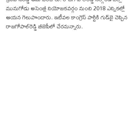
మునుగోడు అసెంబ్లీ నియోజకవర్గం నుంచి 2018 ఎన్నికల్లో
ఆయన గెలుపొందారు. ఇటీవల కాంగ్రెస్‌ పార్టీకి గుడ్‌బై చెప్పిన
రాజగోపాల్‌రెడ్డి బీజెపీలో చేరనున్నారు.