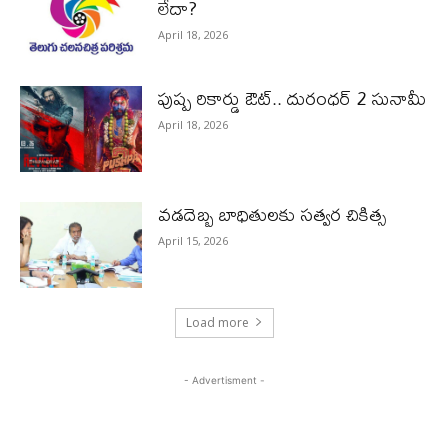
లేదా?
April 18, 2026
పుష్ప రికార్డు ఔట్‌.. దురంధ‌ర్ 2 సునామీ
April 18, 2026
వడదెబ్బ బాధితులకు సత్వర చికిత్స
April 15, 2026
Load more
- Advertisment -