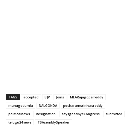
TAGS
accepted
BJP
Joins
MLARajagopalreddy
munugodumla
NALGONDA
pocharamsrinivasreddy
politicalnews
Resignation
saysgoodbyeCongress
submitted
telugu24news
TSAsemblySpeaker