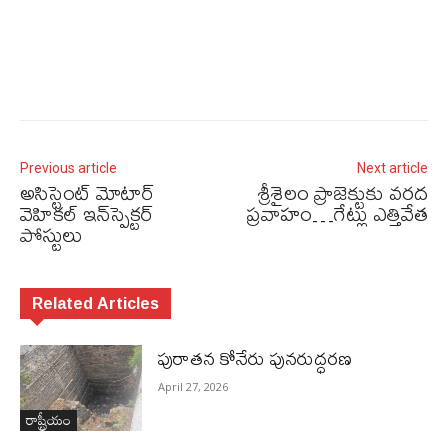
Previous article
Next article
అసిస్టెంట్‌ మోటార్‌
శ్రీశైలం ప్రాజెక్టుకు వరద
వెహికల్‌ ఇన్‌స్పెక్టర్‌
ప్రవాహం…గేట్లు ఎత్తివేత
పోస్టులు
Related Articles
పురాత‌న కోనేరు పున‌రుద్ధ‌ర‌ణ
April 27, 2026
రాష్ట్రీయం