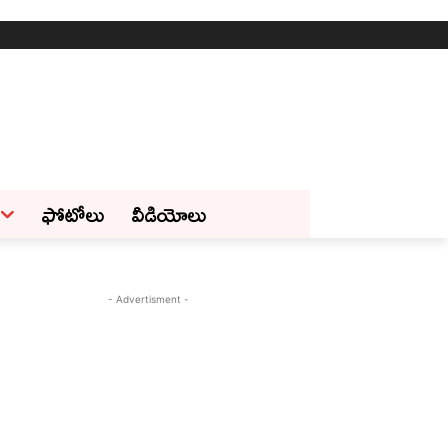
ఫోటోలు
వీడియోలు
- Advertisment -