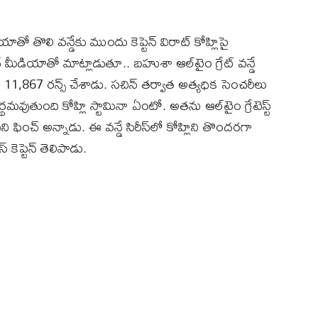
ండియాతో తొలి వన్డేకు ముందు కెప్టెన్‌ విరాట్ కోహ్లిపై
మీడియాతో మాట్లాడుతూ.. బహుశా ఆల్‌టైం గ్రేట్‌ వన్డే
్లో 11,867 రన్స్‌ చేశాడు. సచిన్‌ తర్వాత అత్యధిక సెంచరీలు
వుతుంది కోహ్లి స్టామినా ఏంటో. అతను ఆల్‌టైం గ్రేటెస్ట్‌
ి ఫించ్‌ అన్నాడు. ఈ వన్డే సిరీస్‌లో కోహ్లిని తొందరగా
కెప్టెన్ తెలిపాడు.