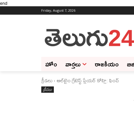
end
Friday, August 7, 2026
హోం
వార్తలు
రాజకీయం
బిజ
క్రీడలు
ఆల్‌టైం గ్రేటెస్ట్ ప్లేయర్‌ కోహ్లి: ఫించ్‌
క్రీడలు