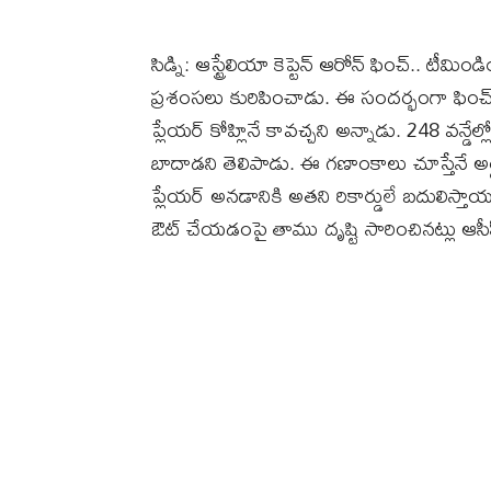
సిడ్ని: ఆస్ట్రేలియా కెప్టెన్‌ ఆరోన్‌ ఫించ్‌.. టీమి
ప్రశంసలు కురిపించాడు. ఈ సందర్భంగా ఫించ్‌ 
ప్లేయర్‌ కోహ్లినే కావచ్చని అన్నాడు. 248 వన్డేల
బాదాడని తెలిపాడు. ఈ గణాంకాలు చూస్తేనే అర్థమ
ప్లేయర్‌ అనడానికి అతని రికార్డులే బదులిస్తాయన
ఔట్ చేయడంపై తాము దృష్టి సారించినట్లు ఆసీస్‌ 