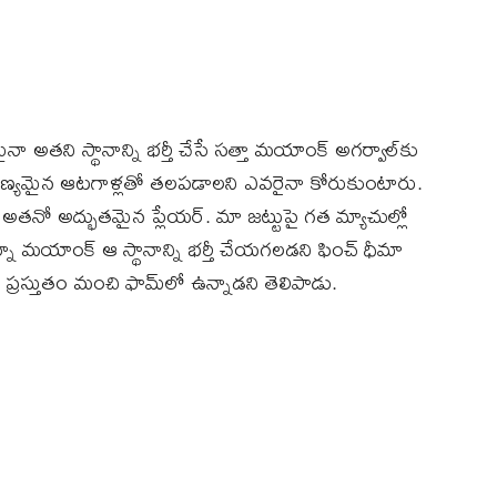
నా అతని స్థానాన్ని భర్తీ చేసే సత్తా మయాంక్‌ అగర్వాల్‌కు
ాడు. నాణ్యమైన ఆటగాళ్లతో తలపడాలని ఎవరైనా కోరుకుంటారు.
 అతనో అద్భుతమైన ప్లేయర్. మా జట్టుపై గత మ్యాచుల్లో
 మయాంక్‌ ఆ స్థానాన్ని భర్తీ చేయగలడని ఫించ్‌ ధీమా
 ప్రస్తుతం మంచి ఫామ్‌లో ఉన్నాడని తెలిపాడు.