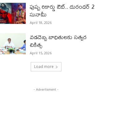
పుష్ప రికార్డు ఔట్‌.. దురంధ‌ర్ 2
సునామీ
April 18, 2026
వడదెబ్బ బాధితులకు సత్వర
చికిత్స
April 15, 2026
Load more
- Advertisment -