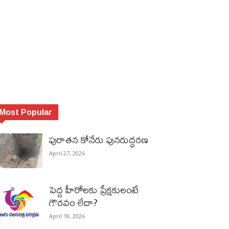
Most Popular
పురాత‌న కోనేరు పున‌రుద్ధ‌ర‌ణ
April 27, 2026
పెద్ద హీరోల‌కు ప్రేక్ష‌కులంటే
గౌర‌వం లేదా?
April 18, 2026