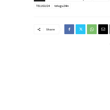
TELUGU24
telugu24in
Share