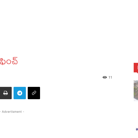
 ఫించ్‌
11
- Advertisment -