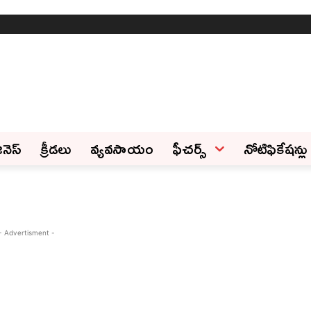
ినెస్‌
క్రీడలు
వ్యవసాయం
ఫీచ‌ర్స్ ‌
నోటిఫికేషన్లు
- Advertisment -