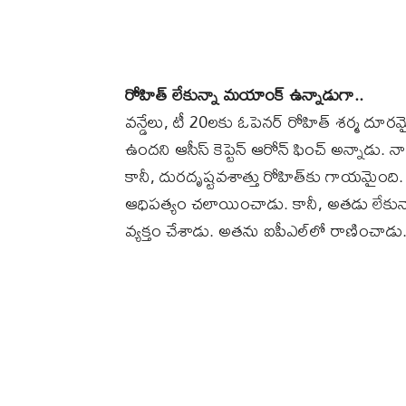
రోహిత్‌ లేకున్నా మయాంక్‌ ఉన్నాడుగా..
వన్డేలు, టీ 20లకు ఓపెనర్‌ రోహిత్‌ శర్మ దూరమై
ఉందని ఆసీస్‌ కెప్టెన్‌ ఆరోన్‌ ఫించ్‌ అన్న
కానీ, దురదృష్టవశాత్తు రోహిత్‌కు గాయమైంది.
ఆధిపత్యం చలాయించాడు. కానీ, అతడు లేకున్నా
వ్యక్తం చేశాడు. అతను ఐపీఎల్‌లో రాణించాడు.