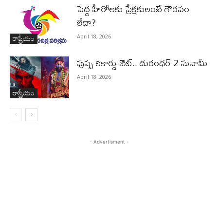
పెద్ద హీరోల‌కు ప్రేక్ష‌కులంటే గౌర‌వం
లేదా?
రాష్ట్రీయం
April 18, 2026
పుష్ప రికార్డు ఔట్‌.. దురంధ‌ర్ 2 సునామీ
April 18, 2026
రాష్ట్రీయం
- Advertisment -