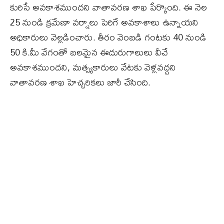
కురిసే అవకాశముందని వాతావరణ శాఖ పేర్కొంది. ఈ నెల
25 నుండి క్రమేణా వర్షాలు పెరిగే అవకాశాలు ఉన్నాయని
అధికారులు వెల్లడించారు. తీరం వెంబడి గంటకు 40 నుండి
50 కి.మీ వేగంతో బలమైన ఈదురుగాలులు వీచే
అవకాశముందని, మత్స్యకారులు వేటకు వెళ్లవద్దని
వాతావరణ శాఖ హెచ్చరికలు జారీ చేసింది.