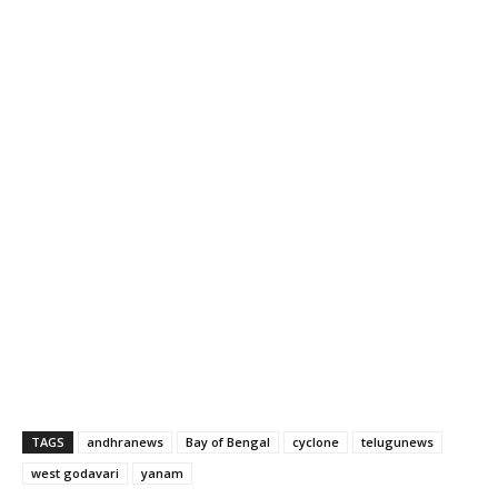
TAGS
andhranews
Bay of Bengal
cyclone
telugunews
west godavari
yanam