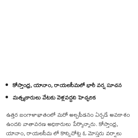
కోస్తాంధ్ర, యానాం, రాయలసీమలో భారీ వర్ష సూచన
మత్స్యకారులు వేటకు వెళ్లవద్దని హెచ్చరిక
ఉత్తర బంగాళాఖాతంలో మరో అల్పపీడనం ఏర్పడే అవకాశం
ఉందని వాతావరణ అధికారులు పేర్కొన్నారు. కోస్తాంధ్ర,
యానాం, రాయలసీమ లో కొన్నిచోట్ల ఓ మోస్తరు వర్షాలు