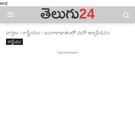
end
వార్తలు
రాష్ట్రీయం
బంగాళాఖాతంలో మరో అల్పపీడనం
రాష్ట్రీయం
- Advertisment -