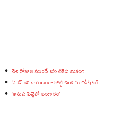
నెల రోజుల ముందే బస్‌ టికెట్‌ బుకింగ్‌
ఏఎస్‌ఐని దారుణంగా కొట్టి చంపిన రౌడీషీటర్‌
‘ఇనుప పెట్టెలో బంగారం’