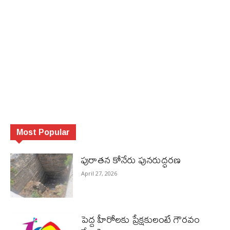
Most Popular
పురాత‌న కోనేరు పున‌రుద్ధ‌ర‌ణ
April 27, 2026
పెద్ద హీరోల‌కు ప్రేక్ష‌కులంటే గౌర‌వం