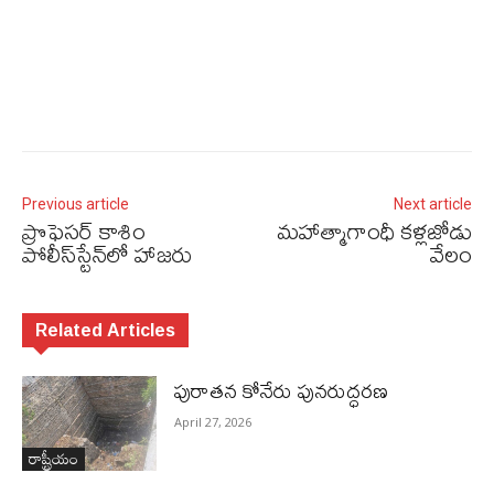
Previous article
Next article
ప్రొఫెసర్‌ కాశిం
మహాత్మాగాంధీ కళ్లజోడు
పోలీస్‌స్టేన్‌లో హాజరు
వేలం
Related Articles
పురాత‌న కోనేరు పున‌రుద్ధ‌ర‌ణ
April 27, 2026
రాష్ట్రీయం