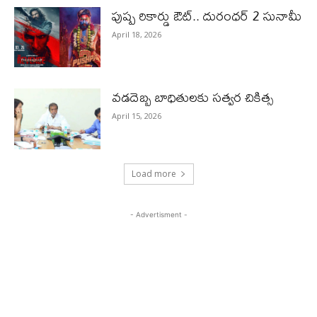
పుష్ప రికార్డు ఔట్‌.. దురంధ‌ర్ 2 సునామీ
April 18, 2026
వడదెబ్బ బాధితులకు సత్వర చికిత్స
April 15, 2026
Load more
- Advertisment -