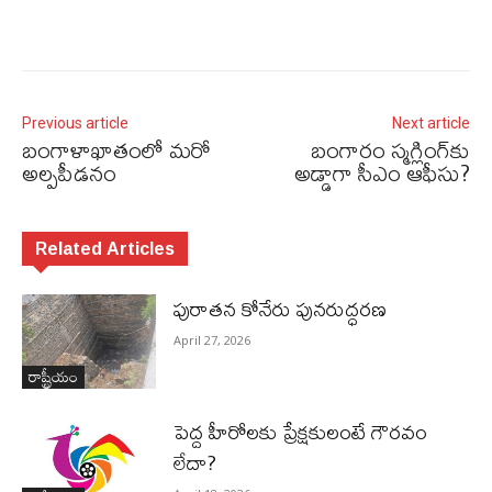
Previous article
Next article
బంగాళాఖాతంలో మరో
బంగారం స్మగ్లింగ్‌కు
అల్పపీడనం
అడ్డాగా సీఎం ఆఫీసు?
Related Articles
పురాత‌న కోనేరు పున‌రుద్ధ‌ర‌ణ
April 27, 2026
రాష్ట్రీయం
పెద్ద హీరోల‌కు ప్రేక్ష‌కులంటే గౌర‌వం
లేదా?