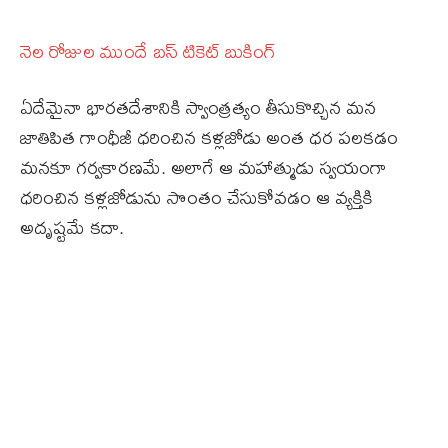
నెల రోజుల ముందే బస్‌ టికెట్‌ బుకింగ్‌
ఏదేమైనా భారతదేశానికి స్వాంత్రత్యం తీసుకొచ్చిన మన
జాతిపిత గాంధీజీ ధరించిన కళ్లజోడు అంత ధర పలకడం
మనకూ గర్వకారణమే. అలాగే ఆ మహాత్ముడు స్వయంగా
ధరించిన కళ్లజోడును సొంతం చేసుకోవడం ఆ వ్యక్తికి
అదృష్టమే కదా.