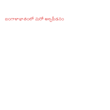
బంగాళాఖాతంలో మరో అల్పపీడనం