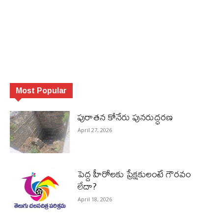
Most Popular
పురాత‌న కోనేరు పున‌రుద్ధ‌ర‌ణ
April 27, 2026
పెద్ద హీరోల‌కు ప్రేక్ష‌కులంటే గౌర‌వం
లేదా?
April 18, 2026