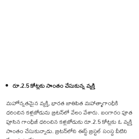
రూ.2.5 కోట్లకు సొంతం చేసుకున్న వ్యక్తి
మహోన్నతమైన వ్యక్తి, భారత జాతిపిత మహాత్మాగాంధీకి
ధరించిన కళ్లజోడును బ్రిటన్‌లో వేలం వేశారు. బంగారం పూత
పూసిన గాంధీజీ ధరించిన కళ్లజోడుకు రూ.2.5 కోట్లకు ఓ వ్యక్తి
సొంతం చేసుకున్నాడు. బ్రిటన్‌లోని ఈస్ట్‌ బ్రిస్టల్‌ సంస్థ వీటిని