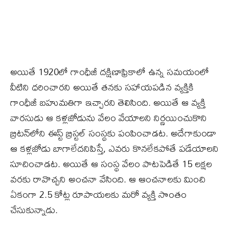
అయితే 1920లో గాంధీజీ దక్షిణాఫ్రికాలో ఉన్న సమయంలో
వీటిని ధరించారని అయితే తనకు సహాయపడిన వ్యక్తికి
గాంధీజీ బహుమతిగా ఇచ్చారని తెలిసింది. అయితే ఆ వ్యక్తి
వారసుడు ఆ కళ్లజోడును వేలం వేయాలని నిర్ణయించుకొని
బ్రిటన్‌లోని ఈస్ట్‌ బ్రిస్టల్‌ సంస్థకు పంపించాడట. అదేగాకుండా
ఆ కళ్లజోడు బాగాలేదనిపిస్తే, ఎవరు కొనలేకపోతే పడేయాలని
సూచించాడట. అయితే ఆ సంస్థ వేలం పాటపెడితే 15 లక్షల
వరకు రావొచ్చని అంచనా వేసింది. ఆ ఆంచనాలకు మించి
ఏకంగా 2.5 కోట్ల రూపాయలకు మరో వ్యక్తి సొంతం
చేసుకున్నాడు.