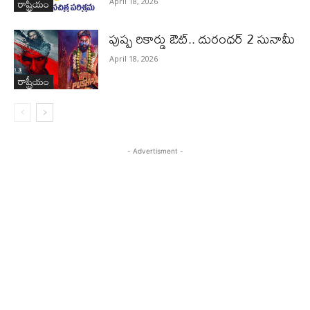
రాష్ట్రీయం
April 18, 2026
పుష్ప రికార్డు ఔట్‌.. దురంధ‌ర్ 2 సునామీ
April 18, 2026
రాష్ట్రీయం
- Advertisment -