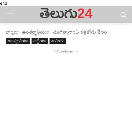
end
వార్తలు
అంతర్జాతీయం
మహాత్మాగాంధీ కళ్లజోడు వేలం
అంతర్జాతీయం
రాష్ట్రీయం
జాతీయం
- Advertisment -