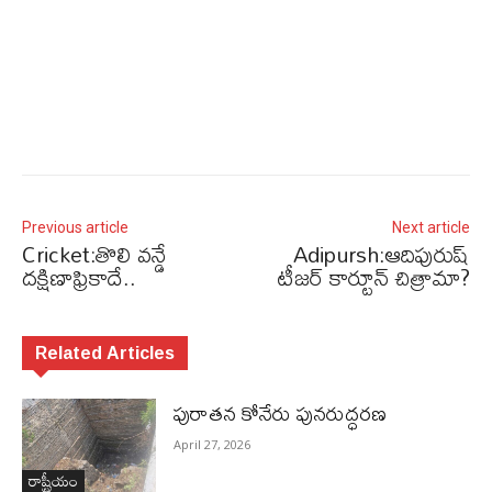
Previous article
Next article
Cricket:తొలి వన్డే
Adipursh:ఆదిపురుష్
దక్షిణాఫ్రికాదే..
టీజర్ కార్టూన్ చిత్రామా?
Related Articles
పురాత‌న కోనేరు పున‌రుద్ధ‌ర‌ణ
April 27, 2026
రాష్ట్రీయం