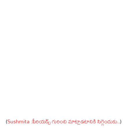
(
Sushmita :పీరియడ్స్ గురించి మాట్లాడటానికి సిగ్గెందుకు..
)