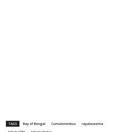
TAGS
Bay of Bengal
Cumulonimbus
rayalaseema
telugu24in
telugustates