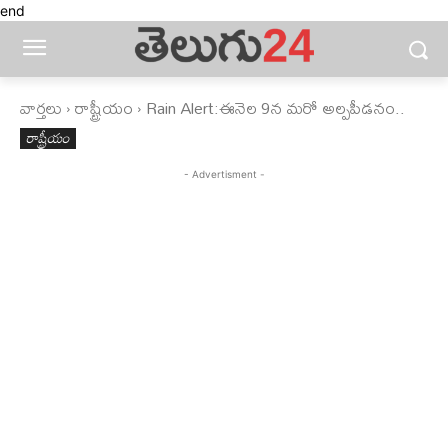
end
వార్తలు
రాష్ట్రీయం
Rain Alert:ఈనెల 9న మరో అల్పపీడనం..
రాష్ట్రీయం
- Advertisment -