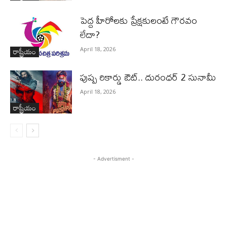
పెద్ద హీరోల‌కు ప్రేక్ష‌కులంటే గౌర‌వం
లేదా?
రాష్ట్రీయం
April 18, 2026
పుష్ప రికార్డు ఔట్‌.. దురంధ‌ర్ 2 సునామీ
April 18, 2026
రాష్ట్రీయం
- Advertisment -