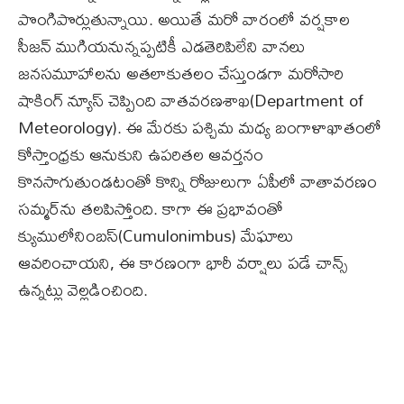
పొంగిపొర్లుతున్నాయి. అయితే మరో వారంలో వర్షకాల
సీజన్ ముగియనున్నప్పటికీ ఎడతెరిపిలేని వానలు
జనసమూహాలను అతలాకుతలం చేస్తుండగా మరోసారి
షాకింగ్ న్యూస్ చెప్పింది వాతవరణశాఖ(Department of
Meteorology). ఈ మేరకు పశ్చిమ మధ్య బంగాళాఖాతంలో
కోస్తాంధ్రకు ఆనుకుని ఉపరితల ఆవర్తనం
కొనసాగుతుండటంతో కొన్ని రోజులుగా ఏపీలో వాతావరణం
సమ్మర్‌ను తలపిస్తోంది. కాగా ఈ ప్రభావంతో
క్యుములోనింబస్‌(Cumulonimbus) మేఘాలు
ఆవరించాయని, ఈ కారణంగా భారీ వర్షాలు పడే చాన్స్
ఉన్నట్లు వెల్లడించింది.