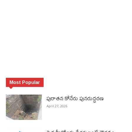
Most Popular
పురాత‌న కోనేరు పున‌రుద్ధ‌ర‌ణ
April 27, 2026