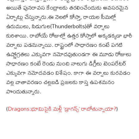
అయితే పునరావస కేంద్రాలకు తరలించేందుకు అవసరమైన
ఏర్పాట్లు చేస్తున్నారు.ఈ నెలలో కోస్తా, రాయల సీమల్లో
ఉరుములు, పిడుగుల(Thunderbolts)తో వర్షాలు
కురిశాయి. రాబోయే రోజుల్లో ఉత్తర కోస్తాలో అక్కడక్కడా భారీ
వర్షాలు పడనున్నాయి. రాష్ట్రంలో సాధారణం కంటే పగటి
ఉష్ణోగ్రతలు ఎక్కువగా నమోదవుతుండగా ఈ మూడు రోజులు
సాధారణం కంటే రెండు నుంచి నాలుగు డిగ్రీలు టెంపరేటర్
ఎక్కువగా నమోదవడం విశేషం. కాగా ఈ వర్షాలు కురవడం
వల్ల వాతావరణం చల్లబడి ప్రజలకు కాస్త ఉపశమనం
పొందుతున్నారు.
(
Dragons:భూమిపైకి మళ్లీ ‘డ్రాగన్స్’ రాబోతున్నాయా?
)