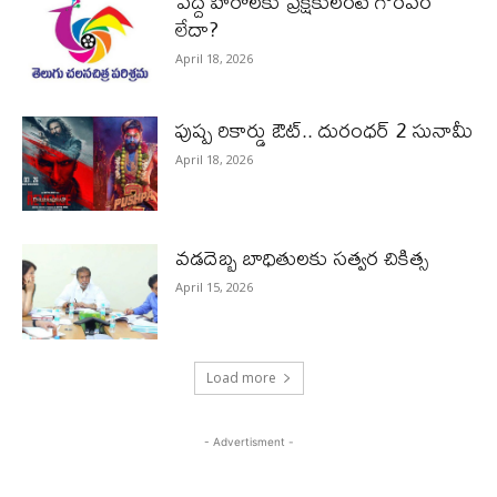
పెద్ద హీరోల‌కు ప్రేక్ష‌కులంటే గౌర‌వం
లేదా?
April 18, 2026
పుష్ప రికార్డు ఔట్‌.. దురంధ‌ర్ 2 సునామీ
April 18, 2026
వడదెబ్బ బాధితులకు సత్వర చికిత్స
April 15, 2026
Load more
- Advertisment -