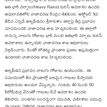
అతి భారీ వర్షాలు(Heavy Rains) కురిసే అవకాశం ఉందని
అమరావతిలోని వాతావరణ కేంద్రం తెలిపింది. అక్టోబర్ 9వ
తేదీన ఏర్పడే అల్పపీడనం శ్రీకాకుళం జిల్లాపై తీవ్ర ప్రభావం
చూపనుందని వాతావరణ శాఖ హెచ్చరించింది. ఈ జిల్లాలో
రానున్న నాలుగు రోజులు భారీ నుంచి అతిభారీ వర్షాలు కురిసే
అవకాశాలు ఉన్నాయని వాతావరణ శాఖ అధికారులు
వెల్లడించారు. దీంతో లోతట్టు ప్రాంతాల ప్రజలు అప్రమత్తంగా
ఉండాలని వాతావరణ శాఖ హెచ్చరించింది.
అల్పపీడన ప్రభావం నాలుగు రోజులు ఉంటుందని.. ఈ
సమయంలో తీర ప్రాంతాల్లో బలమైన గాలులు వీస్తాయని
అధికారులు అంచనా వేస్తున్నారు. గంటకు 40 నుంచి 50
కిలోమీటర్ల వేగంతో గాలులు వీచే అవకాశం ఉందని
తెలిపారు. పండగల సందర్భంగా యువత, మహిళలు సముద్ర
స్నానాలకు వెళ్లొద్దని వాతావరణ శాఖ అధికారులు