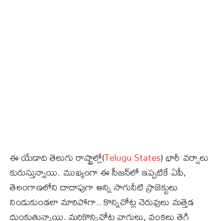
ఈ యేడాది తెలుగు రాష్ట్రాల్లో(
Telugu States
) భారీ వర్షాలు
కురుస్తున్నాయి. ముఖ్యంగా ఈ సీజన్‌లో ఇప్పటికే ఏపీ,
తెలంగాణలోని దాదాపుగా అన్ని సాగునీటి ప్రాజెక్టులు
నిండుకుండలా మారిపోగా.. కొన్నిచోట్ల చెరువులు మత్తెడ
దుంకుతున్నాయి. మరికొన్నిచోట్ల వాగులు, వంకలు తెగి