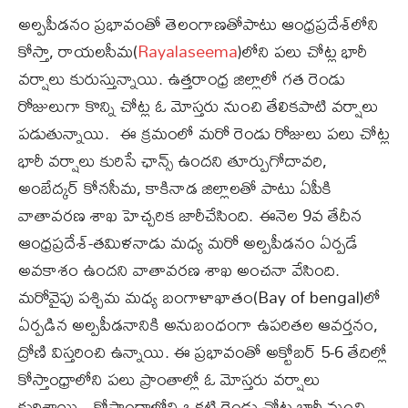
అల్పపీడనం ప్రభావంతో తెలంగాణతోపాటు ఆంధ్రప్రదేశ్‌‌లోని
కోస్తా, రాయలసీమ(
Rayalaseema
)లోని పలు చోట్ల భారీ
వర్షాలు కురుస్తున్నాయి. ఉత్తరాంధ్ర జిల్లాలో గత రెండు
రోజులుగా కొన్ని చోట్ల ఓ మోస్తరు నుంచి తేలికపాటి వర్షాలు
పడుతున్నాయి. ఈ క్రమంలో మరో రెండు రోజులు పలు చోట్ల
భారీ వర్షాలు కురిసే ఛాన్స్ ఉందని తూర్పుగోదావరి,
అంబేద్కర్ కోనసీమ, కాకినాడ జిల్లాలతో పాటు ఏపీకి
వాతావరణ శాఖ హెచ్చరిక జారీచేసింది. ఈనెల 9వ తేదీన
ఆంధ్రప్రదేశ్‌-తమిళనాడు మధ్య మరో అల్పపీడనం ఏర్పడే
అవకాశం ఉందని వాతావరణ శాఖ అంచనా వేసింది.
మరోవైపు పశ్చిమ మధ్య బంగాళాఖాతం(Bay of bengal)లో
ఏర్పడిన అల్పపీడనానికి అనుబంధంగా ఉపరితల ఆవర్తనం,
ద్రోణి విస్తరించి ఉన్నాయి. ఈ ప్రభావంతో అక్టోబర్ 5-6 తేదిల్లో
కోస్తాంధ్రాలోని పలు ప్రాంతాల్లో ఓ మోస్తరు వర్షాలు
కురిశాయి. కోస్తాంధ్రాలోని ఒకటి రెండు చోట్ల భారీ నుంచి