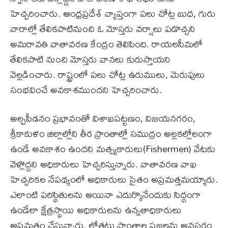
హెచ్చరించారు. ఆంధ్రప్రదేశ్‌ వ్యాప్తంగా పలు చోట్ల బుధ, గురు
వారాల్లో తేలికపాటినుంచి ఓ మోస్తరు వర్షాలు పడొచ్చని
అమరావతి వాతావరణ కేంద్రం తెలిపింది. రాయలసీమలో
తేలికపాటి నుంచి మోస్తరు వానలు కురుస్తాయని
వెల్లడించారు. రాష్ట్రంలో పలు చోట్ల ఉరుములు, మెరుపులు
సంభవించే అవకాశముందని హెచ్చరించారు.
అల్పపీడనం ప్రభావంతో విశాఖపట్టణం, విజయనగరం,
శ్రీకాకుళం జిల్లాల్లోని తీర ప్రాంతాల్లో సముద్రం అల్లకల్లోలంగా
ఉండే అవకాశం ఉందని మత్స్యకారులు(Fishermen) వేటకు
వెళ్లొద్దని అధికారులు హెచ్చరిస్తున్నారు. వాతావరణ వాఖ
హెచ్చరికల నేపథ్యంలో అధికారులు సైతం అప్రమత్తమయ్యారు.
ఎలాంటి పరిస్థితులను అయినా ఎదుర్కొనేందుకు సిద్ధంగా
ఉండేలా క్షేత్రస్థాయి అధికారులను ఉన్నతాధికారులు
అప్రమత్తం చేస్తున్నారు. లోతట్టు ప్రాంతాల ప్రజలను అవసరం