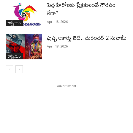
పెద్ద హీరోల‌కు ప్రేక్ష‌కులంటే గౌర‌వం
లేదా?
రాష్ట్రీయం
April 18, 2026
పుష్ప రికార్డు ఔట్‌.. దురంధ‌ర్ 2 సునామీ
April 18, 2026
రాష్ట్రీయం
- Advertisment -