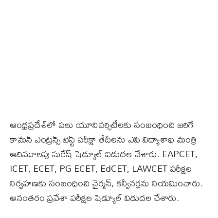
ఆంధ్రప్రదేశ్‌లో పలు యూనివర్సిటీలకు సంబంధించి జరిగే
కామన్‌ ఎంట్రన్స్‌ టెస్ట్‌ పరీక్షా తేదీలను ఎపి విద్యాశాఖ మంత్రి
ఆదిమూలపు సురేష్‌ షెడ్యూల్‌ విడుదల చేశారు. EAPCET,
ICET, ECET, PG ECET, EdCET, LAWCET పరీక్షల
నిర్వహణకు సంబంధించి చైర్మన్‌, కన్వీనర్లను నియమించారు.
అనంతరం ప్రవేశా పరీక్షల షెడ్యూల్‌ విడుదల చేశారు.