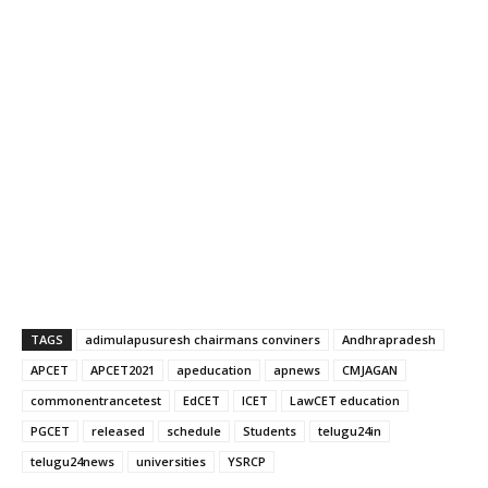
TAGS
adimulapusuresh chairmans conviners
Andhrapradesh
APCET
APCET2021
apeducation
apnews
CMJAGAN
commonentrancetest
EdCET
ICET
LawCET education
PGCET
released
schedule
Students
telugu24in
telugu24news
universities
YSRCP