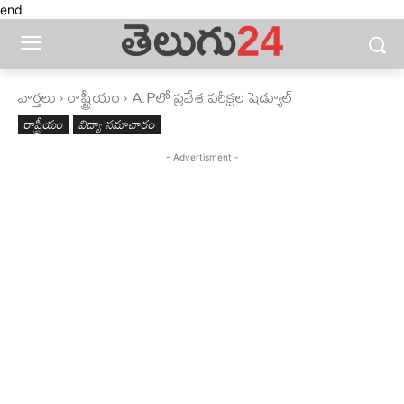
end
వార్తలు
రాష్ట్రీయం
A.Pలో ప్రవేశ పరీక్షల షెడ్యూల్‌
రాష్ట్రీయం
విద్యా సమాచారం
- Advertisment -