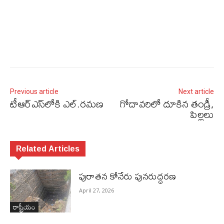
Previous article
Next article
టీఆర్‌ఎస్‌లోకి ఎల్‌.రమణ
గోదావరిలో దూకిన తండ్రీ,
పిల్లలు
Related Articles
పురాత‌న కోనేరు పున‌రుద్ధ‌ర‌ణ
April 27, 2026
రాష్ట్రీయం