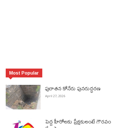
Most Popular
పురాత‌న కోనేరు పున‌రుద్ధ‌ర‌ణ
April 27, 2026
పెద్ద హీరోల‌కు ప్రేక్ష‌కులంటే గౌర‌వం