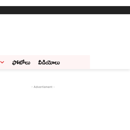
ఫోటోలు
వీడియోలు
- Advertisment -