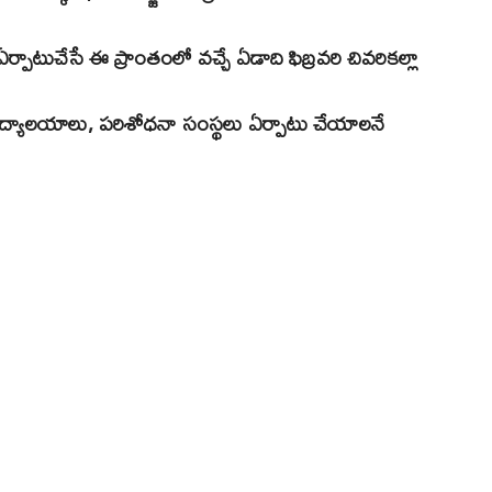
ఏర్పాటుచేసే ఈ ప్రాంతంలో వచ్చే ఏడాది ఫిబ్రవరి చివరికల్లా
్వవిద్యాలయాలు, పరిశోధనా సంస్థలు ఏర్పాటు చేయాలనే