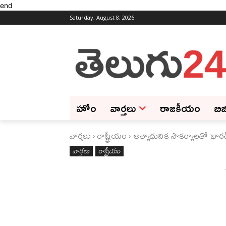
end
Saturday, August 8, 2026
హోం
వార్తలు
రాజకీయం
బిజ
వార్తలు
రాష్ట్రీయం
అత్యాధునిక సౌకర్యాలతో ‘భారత్ 
వార్తలు
రాష్ట్రీయం