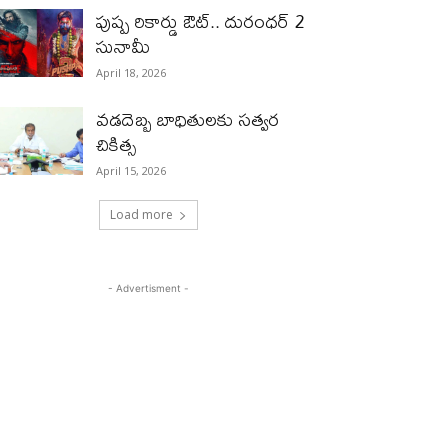
పుష్ప రికార్డు ఔట్‌.. దురంధ‌ర్ 2
సునామీ
April 18, 2026
వడదెబ్బ బాధితులకు సత్వర
చికిత్స
April 15, 2026
Load more
- Advertisment -