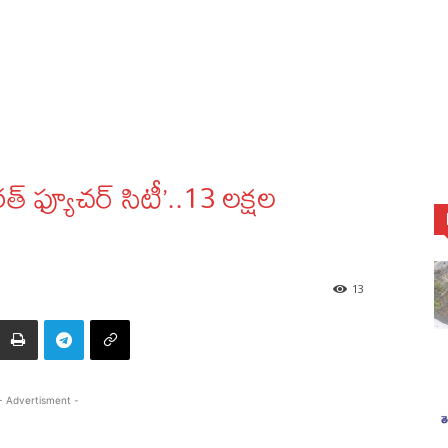
్ ఫ్యూచర్ సిటీ’..13 లక్షల
13
- Advertisment -