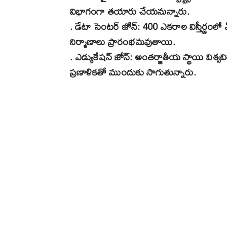
విభాగంగా తయారు చేయనున్నారు.
. డేటా సెంటర్ జోన్: 400 ఎకరాల విస్తీర్ణంలో 
నిర్మాణాలు ప్రారంభమవుతాయి.
. ఎడ్యుకేషన్ జోన్: అంతర్జాతీయ స్థాయి విశ
ప్రణాళికతో ముందుకు సాగుతున్నారు.