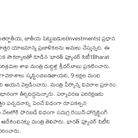
ర్జాతీయ, జాతీయ పెట్టుబడుల(Investments) ప్రధాన
ం మహత్తర యాజమాన్య ప్రణాళికలను అమలు చేస్తున్నది. ఈ
నిక సౌకర్యాలతో కూడిన ‘భారత్ ఫ్యూచర్ సిటీ’(Bharat
పరిశ్రమల శాఖ మంత్రి దుద్దిళ్ల శ్రీధర్‌బాబు ప్రకటించారు.
యోగావకాశాలు సృష్టించబడతాయని, 9 లక్షల మంది
ఆయన వెల్లడించారు. మంత్రి పేర్కొన్న వివరాల ప్రకారం
ఆధారంగా తీర్చిదిద్దనున్నారు. పర్యావరణ పరిరక్షణకు
త్తం పచ్చదనాన్ని పెంచే విధంగా రూపకల్పన
నేలలోకి చొరబడే విధంగా సమగ్ర రెయిన్-హార్వెస్టింగ్
 ఆదేశించినట్లు మంత్రి తెలిపారు. భారత్ ఫ్యూచర్ సిటీని
వివరించారు.