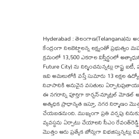
Hyderabad : తెలంగాణ(Telangana)ను అంత
కేంద్రంగా నిలబెట్టాలన్న లక్ష్యంతో ప్రభుత్వ
క్రమంలో 13,500 ఎకరాల విస్తీర్ణంలో అత్యాధు
Future City) ను నిర్మించనున్నట్లు రాష్ట్ర ఐటీ, 
ఇవి అమలులోకి వస్తే సుమారు 13 లక్షల ఉద్
నివాసానికి అనువైన వసతులు ఏర్పాటవుతాయని 
ఈ నగరాన్ని పూర్తిగా కార్బన్-న్యూట్రల్ మోడల్ 
అత్యధిక ప్రాధాన్యత ఇస్తూ, నగర నిర్మాణం మొ
చేయబడనుంది. ముఖ్యంగా ప్రతి వర్షపు చినుకు 
వ్యవస్థను ఏర్పాటు చేయాలని సీఎం రేవంత్‌రెడ్డి
మొత్తం ఆరు ప్రత్యేక జోన్లుగా విభజిస్తున్నట్లు 