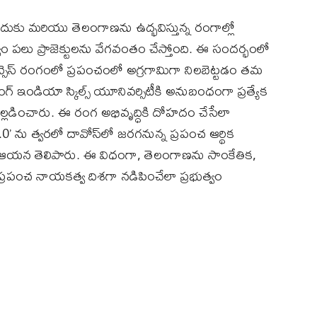
దుకు మరియు తెలంగాణను ఉద్భవిస్తున్న రంగాల్లో
్వం పలు ప్రాజెక్టులను వేగవంతం చేస్తోంది. ఈ సందర్భంలో
సైన్సెస్ రంగంలో ప్రపంచంలో అగ్రగామిగా నిలబెట్టడం తమ
ంగ్ ఇండియా స్కిల్స్ యూనివర్సిటీకి అనుబంధంగా ప్రత్యేక
లు వెల్లడించారు. ఈ రంగ అభివృద్ధికి దోహదం చేసేలా
2.0’ ను త్వరలో దావోస్‌లో జరగనున్న ప్రపంచ ఆర్థిక
లు ఆయన తెలిపారు. ఈ విధంగా, తెలంగాణను సాంకేతిక,
ో ప్రపంచ నాయకత్వ దిశగా నడిపించేలా ప్రభుత్వం