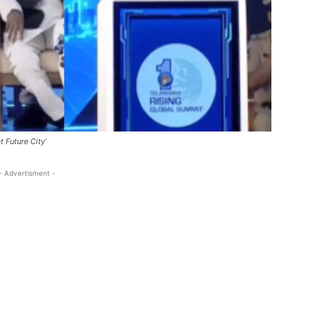
 Future City’
- Advertisment -