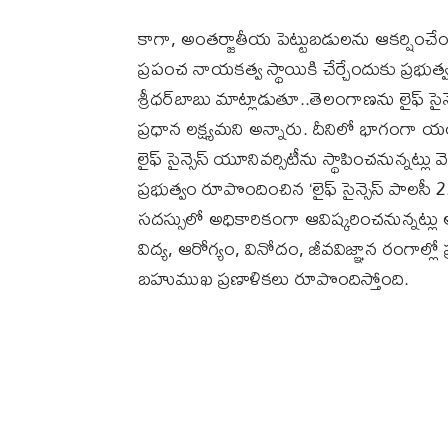
కాగా, అంతర్జాతీయ పెట్టుబడులను ఆకర్షించేం
ప్రపంచ నాయకత్వ స్థాయికి చేర్చేందుకు ప్రభుత
శ్రీధర్‌బాబు మాట్లాడుతూ..తెలంగాణను లైఫ్ 
ప్రధాన లక్ష్యమని అన్నారు. దీనిలో భాగంగా య
లైఫ్ సైన్సెస్ యూనివర్సిటీను స్థాపించనున్నట్
ప్రభుత్వం రూపొందించిన ‘లైఫ్ సైన్సెస్ పాలసీ 
సదస్సులో అధికారికంగా ఆవిష్కరించనున్నట్
విద్య, ఆరోగ్యం, వినోదం, జీవవిజ్ఞాన రంగాల్ల
బహుముఖ ప్రణాళికలు రూపొందిస్తోంది.