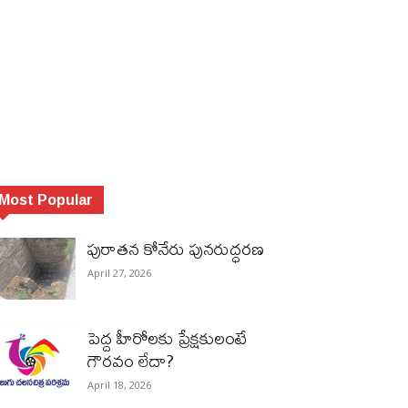
Most Popular
పురాత‌న కోనేరు పున‌రుద్ధ‌ర‌ణ
April 27, 2026
పెద్ద హీరోల‌కు ప్రేక్ష‌కులంటే
గౌర‌వం లేదా?
April 18, 2026