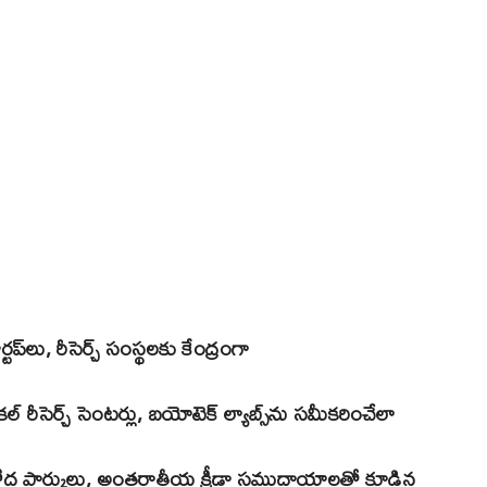
టప్‌లు, రీసెర్చ్ సంస్థలకు కేంద్రంగా
కల్ రీసెర్చ్ సెంటర్లు, బయోటెక్ ల్యాబ్స్‌ను సమీకరించేలా
 వినోద పార్కులు, అంతర్జాతీయ క్రీడా సముదాయాలతో కూడిన