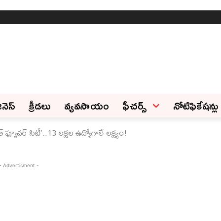
ినెస్‌
క్రీడలు
వ్యవసాయం
ఫీచ‌ర్స్ ‌
నోటిఫికేషన్లు
ఫ్యూచర్ సిటీ’..13 లక్షల ఉద్యోగాలే లక్ష్యం!
- Advertisment -