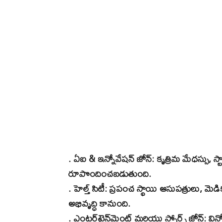
. ఏఐ & ఇన్నోవేషన్ జోన్: కృత్రిమ మేధస్సు, స్టార్
రూపొందించబడుతుంది.
. హెల్త్ సిటీ: ప్రపంచ స్థాయి ఆసుపత్రులు, మెడి
అభివృద్ధి కానుంది.
. ఎంటర్‌టైన్‌మెంట్ మరియు స్పోర్ట్స్ జోన్: