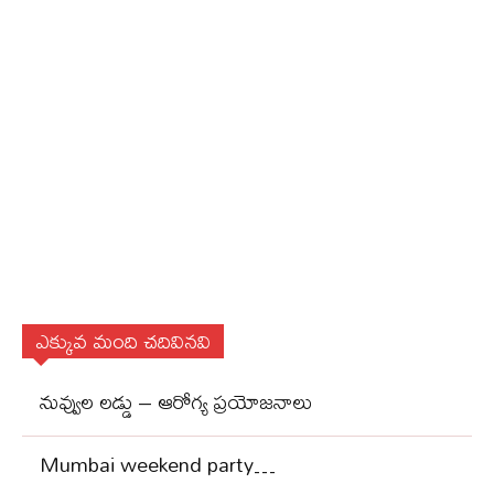
ఎక్కువ మంది చదివినవి
నువ్వుల లడ్డు – ఆరోగ్య ప్రయోజనాలు
Mumbai weekend party…