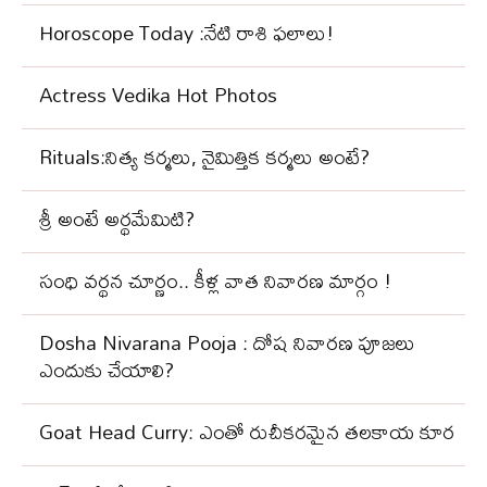
Horoscope Today :నేటి రాశి ఫలాలు!
Actress Vedika Hot Photos
Rituals:నిత్య కర్మలు, నైమిత్తిక కర్మలు అంటే?
శ్రీ అంటే అర్థమేమిటి?
సంధి వ‌ర్థ‌న చూర్ణం.. కీళ్ల వాత నివార‌ణ మార్గం !
Dosha Nivarana Pooja : దోష నివారణ పూజలు
ఎందుకు చేయాలి?
Goat Head Curry: ఎంతో రుచీకరమైన తలకాయ కూర