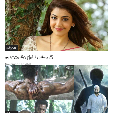
సినీమా
బిజినెస్‌లోకి క్రేజీ హీరోయిన్‌..
November 17, 2020