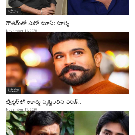
సినీమా
గౌతమ్‌‌తో మరో మూవీ: సూర్య
November 11, 2020
సినీమా
ట్విట్టర్‌లో రికార్డు సృష్టించిన చరణ్‌..
November 11, 2020