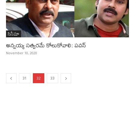
సినీమా
అన్నయ్య సత్వరమే కోలుకోవాలి: పవన్‌
November 10, 2020
31
32
33