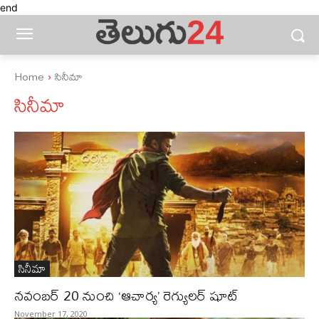
end
Home
సినీమా
సినీమా
సినీమా
నవంబర్‌ 20 నుంచి ‘ఆచార్య’ రెగ్యులర్‌ షూట్‌
November 17, 2020