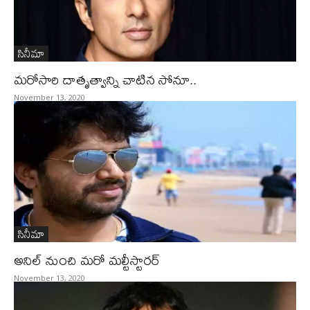
సినీమా
మరోసారి దాతృత్వాన్ని చాటిన సోనూ..
November 13, 2020
సినీమా
అనిల్‌ నుంచి మరో మల్టీస్టారర్‌
November 13, 2020