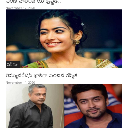
చరణ్‌ చాలెంజ్‌ యాక్సెప్టెడ్‌..
November 12, 2020
సినీమా
రెమ్యునరేషన్‌ భారీగా పెంచిన రష్మిక
November 11, 2020