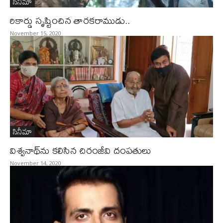
సినీమా
రికార్డు సృష్టించిన తారకరాముడు..
November 15, 2020
సినీమా
విశ్వనాథ్‌ను కలిసిన చిరంజీవి దంపతులు
November 14, 2020