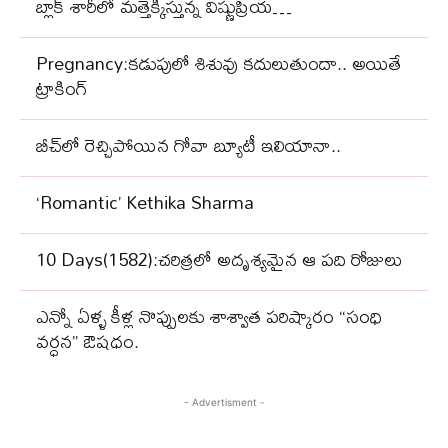
బ్లాక్‌ శారీలో మత్తెక్కిస్తున్న విష్ణుప్రియ…
Pregnancy:కడుపులో శిశువు కదులుతుందా.. అయితే
ట్రాకింగ్
బీచ్‌లో రెచ్చిపోయిన గోవా బ్యూటీ ఇలియానా..
‘Romantic’ Kethika Sharma
10 Days(1582):చరిత్రలో అదృశ్యమైన ఆ పది రోజులు
ఎన్నో ఏళ్ళ కీళ్ల నొప్పులకు శాశ్వాత పరిష్కారం “సంధి
వర్ధన” ఔషధం.
- Advertisment -