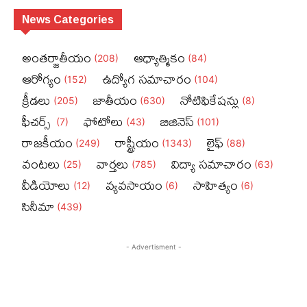
News Categories
అంతర్జాతీయం
ఆధ్యాత్మికం
(208)
(84)
ఆరోగ్యం
ఉద్యోగ సమాచారం
(152)
(104)
క్రీడలు
జాతీయం
నోటిఫికేషన్లు
(205)
(630)
(8)
ఫీచ‌ర్స్ ‌
ఫోటోలు
బిజినెస్‌
(7)
(43)
(101)
రాజకీయం
రాష్ట్రీయం
లైఫ్‌
(249)
(1343)
(88)
వంటలు
వార్తలు
విద్యా సమాచారం
(25)
(785)
(63)
వీడియోలు
వ్యవసాయం
సాహిత్యం
(12)
(6)
(6)
సినీమా
(439)
- Advertisment -