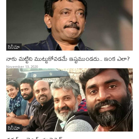
సినీమా
నాకు మట్టిని ముట్టుకోవడమే ఇష్టముండదు.. ఇంక ఎలా?
November 13, 2020
సినీమా