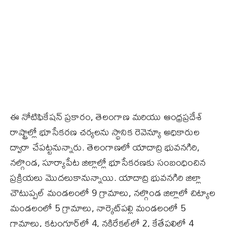
ఈ నోటిఫికేషన్‌ ప్రకారం, తెలంగాణ మరియు ఆంధ్రప్రదేశ్‌
రాష్ట్రాల్లో భూసేకరణ చర్యలను స్థానిక రెవెన్యూ అధికారుల
ద్వారా చేపట్టనున్నారు. తెలంగాణలో యాదాద్రి భువనగిరి,
నల్గొండ, సూర్యాపేట జిల్లాల్లో భూసేకరణకు సంబంధించిన
ప్రక్రియలు మొదలుకానున్నాయి. యాదాద్రి భువనగిరి జిల్లా
చౌటుప్పల్‌ మండలంలో 9 గ్రామాలు, నల్గొండ జిల్లాలో చిట్యాల
మండలంలో 5 గ్రామాలు, నార్కెట్‌పల్లి మండలంలో 5
గ్రామాలు, కట్టంగూర్‌లో 4, నకిరేకల్‌లో 2, కేతేపల్లిలో 4