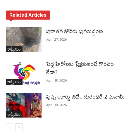
Related Articles
పురాత‌న కోనేరు పున‌రుద్ధ‌ర‌ణ
April 27, 2026
రాష్ట్రీయం
పెద్ద హీరోల‌కు ప్రేక్ష‌కులంటే గౌర‌వం
లేదా?
రాష్ట్రీయం
April 18, 2026
పుష్ప రికార్డు ఔట్‌.. దురంధ‌ర్ 2 సునామీ
April 18, 2026
రాష్ట్రీయం