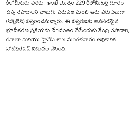
కిలోమీటరు వరకు, అంటే మొత్తం 229 కిలోమీటర్ల దూరం
ఉన్న రహదారిని నాలుగు వరుసల నుంచి ఆరు వరుసలుగా
(సిక్స్‌లేన్‌) విస్తరించనున్నారు. ఈ విస్తరణకు అవసరమైన
భూసేకరణ ప్రక్రియను వేగవంతం చేసేందుకు కేంద్ర రహదారి,
రవాణా మరియు హైవేస్‌ శాఖ మంగళవారం అధికారిక
నోటిఫికేషన్‌ విడుదల చేసింది.