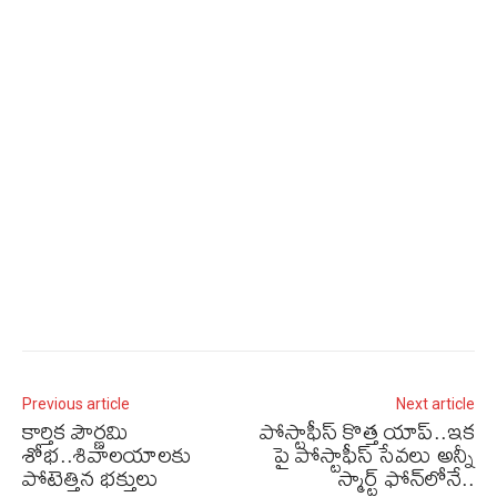
Previous article
Next article
కార్తిక పౌర్ణమి
పోస్టాఫీస్ కొత్త యాప్..ఇక
శోభ..శివాలయాలకు
పై పోస్టాఫీస్ సేవలు అన్నీ
పోటెత్తిన భక్తులు
స్మార్ట్‌ ఫోన్‌లోనే..