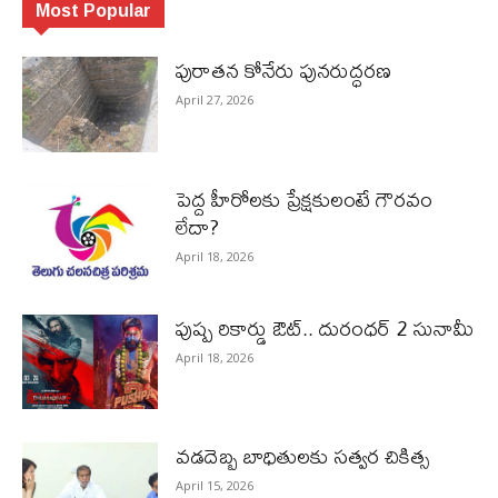
Most Popular
పురాత‌న కోనేరు పున‌రుద్ధ‌ర‌ణ
April 27, 2026
పెద్ద హీరోల‌కు ప్రేక్ష‌కులంటే గౌర‌వం
లేదా?
April 18, 2026
పుష్ప రికార్డు ఔట్‌.. దురంధ‌ర్ 2 సునామీ
April 18, 2026
వడదెబ్బ బాధితులకు సత్వర చికిత్స
April 15, 2026