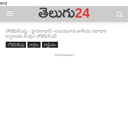
end
నోటిఫికేషన్లు
హైదరాబాద్‌–విజయవాడ జాతీయ రహదారి
విస్తరణకు కేంద్రం నోటిఫికేషన్‌
నోటిఫికేషన్లు
వార్తలు
రాష్ట్రీయం
- Advertisment -