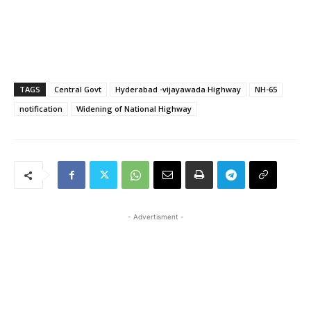
TAGS
Central Govt
Hyderabad -vijayawada Highway
NH-65
notification
Widening of National Highway
- Advertisment -