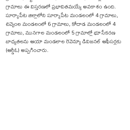
గ్రామాలు ఈ విస్తరణలో ప్రభావితమయ్యే అవకాశం ఉంది.
సూర్యాపేట జిల్లాలోని సూర్యాపేట మండలంలో 4 గ్రామాలు,
చివ్వెంల మండలంలో 6 గ్రామాలు, కోదాడ మండలంలో 4
గ్రామాలు, మునగాల మండలంలో 5 గ్రామాల్లో భూసేకరణ
బాధ్యతలను ఆయా మండలాల రెవెన్యూ డివిజనల్‌ ఆఫీసర్లకు
(ఆర్డీఓ) అప్పగించారు.