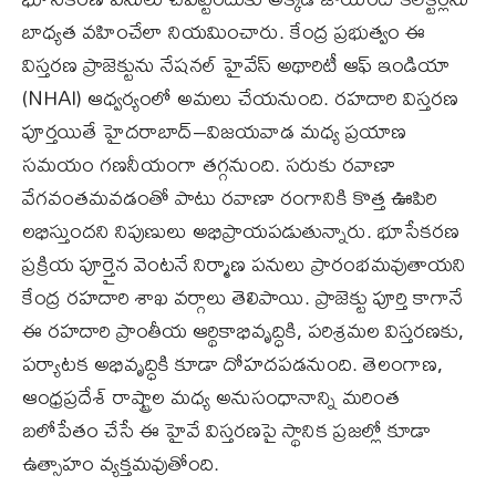
బాధ్యత వహించేలా నియమించారు. కేంద్ర ప్రభుత్వం ఈ
విస్తరణ ప్రాజెక్టును నేషనల్‌ హైవేస్‌ అథారిటీ ఆఫ్‌ ఇండియా
(NHAI) ఆధ్వర్యంలో అమలు చేయనుంది. రహదారి విస్తరణ
పూర్తయితే హైదరాబాద్‌–విజయవాడ మధ్య ప్రయాణ
సమయం గణనీయంగా తగ్గనుంది. సరుకు రవాణా
వేగవంతమవడంతో పాటు రవాణా రంగానికి కొత్త ఊపిరి
లభిస్తుందని నిపుణులు అభిప్రాయపడుతున్నారు. భూసేకరణ
ప్రక్రియ పూర్తైన వెంటనే నిర్మాణ పనులు ప్రారంభమవుతాయని
కేంద్ర రహదారి శాఖ వర్గాలు తెలిపాయి. ప్రాజెక్టు పూర్తి కాగానే
ఈ రహదారి ప్రాంతీయ ఆర్థికాభివృద్ధికి, పరిశ్రమల విస్తరణకు,
పర్యాటక అభివృద్ధికి కూడా దోహదపడనుంది. తెలంగాణ,
ఆంధ్రప్రదేశ్‌ రాష్ట్రాల మధ్య అనుసంధానాన్ని మరింత
బలోపేతం చేసే ఈ హైవే విస్తరణపై స్థానిక ప్రజల్లో కూడా
ఉత్సాహం వ్యక్తమవుతోంది.