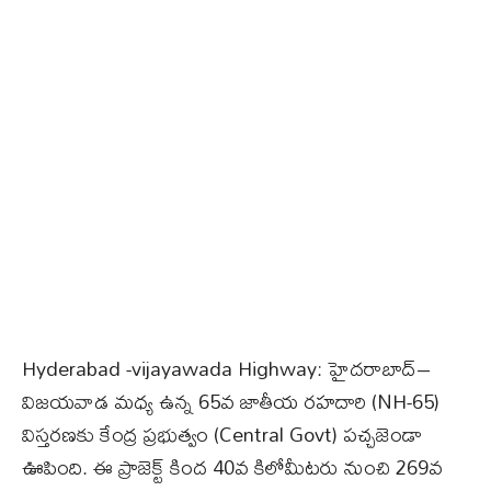
Hyderabad -vijayawada Highway: హైదరాబాద్‌–
విజయవాడ మధ్య ఉన్న 65వ జాతీయ రహదారి (NH-65)
విస్తరణకు కేంద్ర ప్రభుత్వం (Central Govt) పచ్చజెండా
ఊపింది. ఈ ప్రాజెక్ట్‌ కింద 40వ కిలోమీటరు నుంచి 269వ