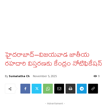
హైదరాబాద్‌–విజయవాడ జాతీయ
రహదారి విస్తరణకు కేంద్రం నోటిఫికేషన్‌
By
Sumalatha Ch
November 5, 2025
9
- Advertisment -