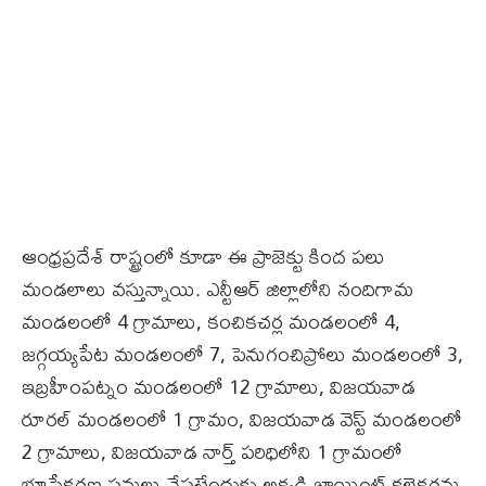
ఆంధ్రప్రదేశ్‌ రాష్ట్రంలో కూడా ఈ ప్రాజెక్టు కింద పలు
మండలాలు వస్తున్నాయి. ఎన్టీఆర్‌ జిల్లాలోని నందిగామ
మండలంలో 4 గ్రామాలు, కంచికచర్ల మండలంలో 4,
జగ్గయ్యపేట మండలంలో 7, పెనుగంచిప్రోలు మండలంలో 3,
ఇబ్రహీంపట్నం మండలంలో 12 గ్రామాలు, విజయవాడ
రూరల్‌ మండలంలో 1 గ్రామం, విజయవాడ వెస్ట్‌ మండలంలో
2 గ్రామాలు, విజయవాడ నార్త్‌ పరిధిలోని 1 గ్రామంలో
భూసేకరణ పనులు చేపట్టేందుకు అక్కడి జాయింట్‌ కలెక్టర్లను