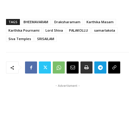
TAGS
BHEEMAVARAM
Draksharamam
Karthika Masam
Karthika Pournami
Lord Shiva
PALAKOLLU
samarlakota
Siva Temples
SRISAILAM
- Advertisment -