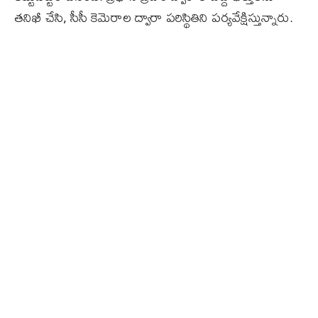
తనిఖీ చేసి, సీసీ కెమెరాల ద్వారా పరిస్థితిని పర్యవేక్షిస్తున్నారు.