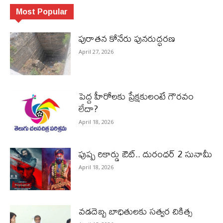
Most Popular
పురాత‌న కోనేరు పున‌రుద్ధ‌ర‌ణ
April 27, 2026
పెద్ద హీరోల‌కు ప్రేక్ష‌కులంటే గౌర‌వం
లేదా?
April 18, 2026
పుష్ప రికార్డు ఔట్‌.. దురంధ‌ర్ 2 సునామీ
April 18, 2026
వడదెబ్బ బాధితులకు సత్వర చికిత్స