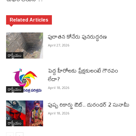
Related Articles
పురాత‌న కోనేరు పున‌రుద్ధ‌ర‌ణ
April 27, 2026
రాష్ట్రీయం
పెద్ద హీరోల‌కు ప్రేక్ష‌కులంటే గౌర‌వం
లేదా?
రాష్ట్రీయం
April 18, 2026
పుష్ప రికార్డు ఔట్‌.. దురంధ‌ర్ 2 సునామీ
April 18, 2026
రాష్ట్రీయం