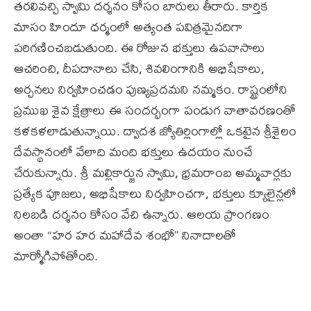
తరలివచ్చి స్వామి దర్శనం కోసం బారులు తీరారు. కార్తిక
మాసం హిందూ ధర్మంలో అత్యంత పవిత్రమైనదిగా
పరిగణించబడుతుంది. ఈ రోజున భక్తులు ఉపవాసాలు
ఆచరించి, దీపదానాలు చేసి, శివలింగానికి అభిషేకాలు,
అర్చనలు నిర్వహించడం పుణ్యప్రదమని నమ్మకం. రాష్ట్రంలోని
ప్రముఖ శైవ క్షేత్రాలు ఈ సందర్భంగా పండుగ వాతావరణంతో
కళకళలాడుతున్నాయి. ద్వాదశ జ్యోతిర్లింగాల్లో ఒకటైన శ్రీశైలం
దేవస్థానంలో వేలాది మంది భక్తులు ఉదయం నుంచే
చేరుకున్నారు. శ్రీ మల్లికార్జున స్వామి, భ్రమరాంబ అమ్మవార్లకు
ప్రత్యేక పూజలు, అభిషేకాలు నిర్వహించగా, భక్తులు క్యూలైన్లలో
నిలబడి దర్శనం కోసం వేచి ఉన్నారు. ఆలయ ప్రాంగణం
అంతా “హర హర మహాదేవ శంభో” నినాదాలతో
మార్మోగిపోతోంది.