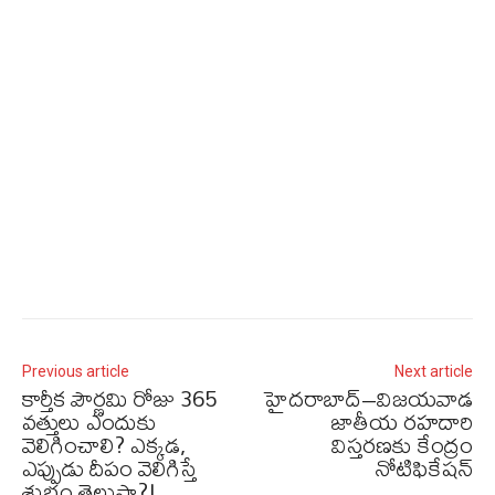
Previous article
Next article
కార్తీక పౌర్ణమి రోజు 365
హైదరాబాద్‌–విజయవాడ
వత్తులు ఎందుకు
జాతీయ రహదారి
వెలిగించాలి? ఎక్కడ,
విస్తరణకు కేంద్రం
ఎప్పుడు దీపం వెలిగిస్తే
నోటిఫికేషన్‌
శుభం తెలుసా?!