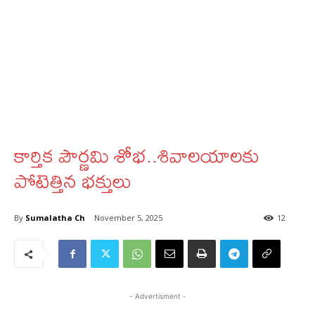
కార్తిక పౌర్ణమి శోభ..శివాలయాలకు
పోటెత్తిన భక్తులు
By
Sumalatha Ch
November 5, 2025
12
- Advertisment -