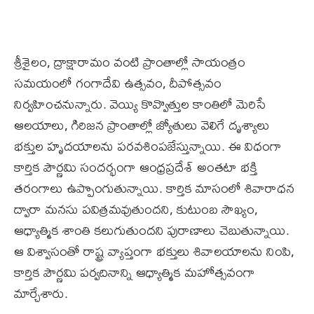
శ్రీశైలం, ద్రాక్షారామం వంటి ప్రాంతాల్లో సాయంత్రం
సమయంలో గంగాదేవి ఉత్సవం, దీపోత్సవం
నిర్వహించనున్నారు. వెయ్యి కొవ్వొత్తుల కాంతిలో మెరిసే
ఆలయాలు, గిరిజన ప్రాంతాల్లో జ్యోతులు వెలిగే దృశ్యాలు
భక్తుల హృదయాలను పరవశింపజేస్తున్నాయి. ఈ విధంగా
కార్తిక పౌర్ణమి సందర్భంగా ఆంధ్రప్రదేశ్ అంతటా భక్తి
తరంగాలు ఉప్పొంగుతున్నాయి. కార్తిక మాసంలో శివారాధన
ద్వారా మనసు పవిత్రమవుతుందని, కుటుంబ సౌఖ్యం,
ఆధ్యాత్మిక శాంతి కలుగుతుందని పురాణాలు చెబుతున్నాయి.
ఆ విశ్వాసంతో రాష్ట్ర వ్యాప్తంగా భక్తులు శివాలయాలను నింపి,
కార్తిక పౌర్ణమి పర్వదినాన్ని ఆధ్యాత్మిక మహోత్సవంగా
మార్చేశారు.