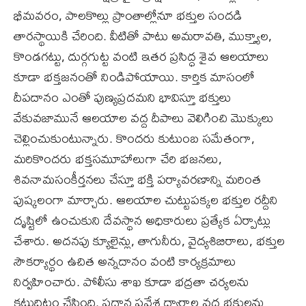
భీమవరం, పాలకొల్లు ప్రాంతాల్లోనూ భక్తుల సందడి
తారస్థాయికి చేరింది. వీటితో పాటు అమరావతి, ముక్త్యాల,
కొండగట్టు, దుర్గగుట్ట వంటి ఇతర ప్రసిద్ధ శైవ ఆలయాలు
కూడా భక్తజనంతో నిండిపోయాయి. కార్తిక మాసంలో
దీపదానం ఎంతో పుణ్యప్రదమని భావిస్తూ భక్తులు
వేకువజామునే ఆలయాల వద్ద దీపాలు వెలిగించి మొక్కులు
చెల్లించుకుంటున్నారు. కొందరు కుటుంబ సమేతంగా,
మరికొందరు భక్తసమూహాలుగా చేరి భజనలు,
శివనామసంకీర్తనలు చేస్తూ భక్తి పర్యావరణాన్ని మరింత
పుష్కలంగా మార్చారు. ఆలయాల చుట్టుపక్కల భక్తుల రద్దీని
దృష్టిలో ఉంచుకుని దేవస్థాన అధికారులు ప్రత్యేక ఏర్పాట్లు
చేశారు. అదనపు క్యూలైన్లు, తాగునీరు, వైద్యశిబిరాలు, భక్తుల
సౌకర్యార్థం ఉచిత అన్నదానం వంటి కార్యక్రమాలు
నిర్వహించారు. పోలీసు శాఖ కూడా భద్రతా చర్యలను
కట్టుదిట్టం చేసింది. ప్రధాన ప్రవేశ ద్వారాల వద్ద భక్తులను