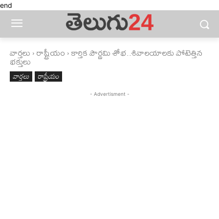
end
వార్తలు
రాష్ట్రీయం
కార్తిక పౌర్ణమి శోభ..శివాలయాలకు పోటెత్తిన
భక్తులు
వార్తలు
రాష్ట్రీయం
- Advertisment -