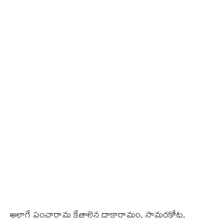
అలాగే పంచారామ క్షేత్రాలైన ద్రాక్షారామం, సామర్లకోట,