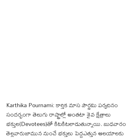
Karthika Pournami: కార్తిక మాస పౌర్ణమి పర్వదినం
సందర్భంగా తెలుగు రాష్ట్రాల్లో అంతటా శైవ క్షేత్రాలు
భక్తుల(Devotees)తో కిటకిటలాడుతున్నాయి. బుధవారం
తెల్లవారుజామున నుంచే భక్తులు పెద్దఎత్తున ఆలయాలకు