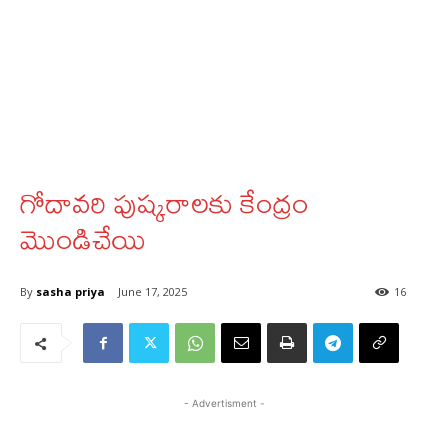
గోదావరి పుష్కరాలకు కేంద్రం
మొండిచేయి
By
sasha priya
June 17, 2025
16
- Advertisment -