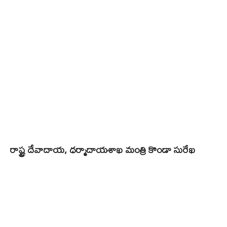
రాష్ట్ర దేవాదాయ, ధర్మాదాయశాఖ మంత్రి కొండా సురేఖ