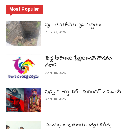
Most Popular
పురాత‌న కోనేరు పున‌రుద్ధ‌ర‌ణ
April 27, 2026
పెద్ద హీరోల‌కు ప్రేక్ష‌కులంటే గౌర‌వం
లేదా?
April 18, 2026
పుష్ప రికార్డు ఔట్‌.. దురంధ‌ర్ 2 సునామీ
April 18, 2026
వడదెబ్బ బాధితులకు సత్వర చికిత్స