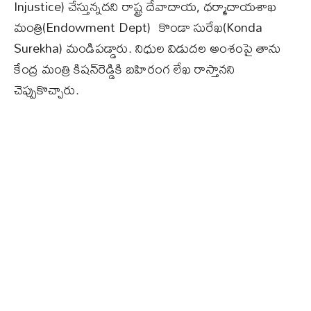
I
njustice)
చేస్తున్నదని రాష్ట్ర దేవాదాయ, ధర్మాదాయశాఖ
మంత్రి(Endowment Dept) కొండా సురేఖ(Konda
Surekha) మండిపడ్డారు. నిధుల విడుదల అంశంపై తాను
కేంద్ర మంత్రి కిషన్​రెడ్డికి బహిరంగ లేఖ రాస్తానని
చెప్పుకొచ్చారు.