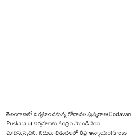
తెలంగాణలో నిర్వహించనున్న గోదావరి పుష్కరాల(Godavari
Puskaralu) నిర్వహణకు కేంద్రం మొండిచేయి
చూపిస్తున్నదని, నిధులు విడుదలలో తీవ్ర అన్యాయం(Gross