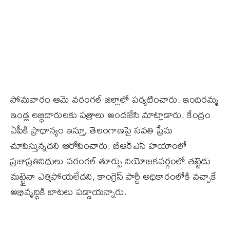
సోమవారం ఆమె వరంగల్​ జిల్లాలో పర్యటించారు. ఇందిరమ్మ
ఇండ్ల లబ్ధిదారులకు పత్రాలు అందజేసి మాట్లాడారు. కేంద్రం
ఏపీకి ప్రాధాన్యం ఇస్తూ, తెలంగాణపై సవతి ప్రేమ
చూపిస్తున్నదని ఆరోపించారు. బీఆర్​ఎస్​ హయాంలో
ప్రజాప్రతినిధులు వరంగల్​ తూర్పు నియోజకవర్గంలో తట్టెడు
మట్టైనా ఎత్తిపోయలేదని, కాంగ్రెస్​ పార్టీ అధికారంలోకి వచ్చాకే
అభివృద్ధికి బాటలు పడ్డాయన్నారు.