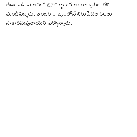
బీఆర్​ఎస్​ పాలనలో భూకబ్జాదారులు రాజ్యమేలారని
మండిపడ్డారు. ఇందిర రాజ్యంలోనే నిరుపేదల కలలు
సాకారమవుతాయని పేర్కొన్నారు.