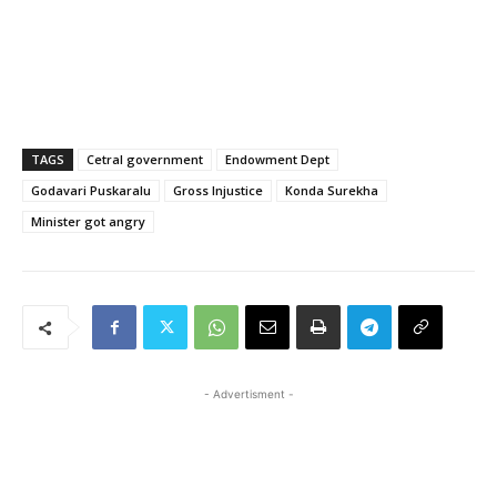
TAGS
Cetral government
Endowment Dept
Godavari Puskaralu
Gross Injustice
Konda Surekha
Minister got angry
- Advertisment -