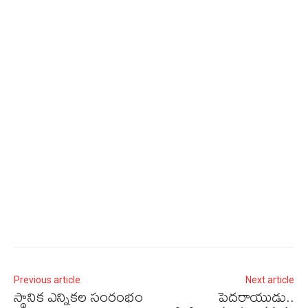
Previous article
Next article
స్థానిక ఎన్నికల సంరంభం
పెదరాయుడు..