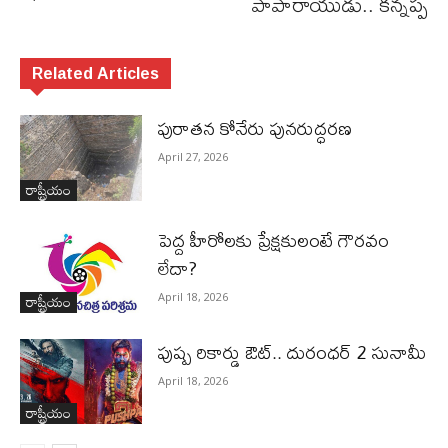
పాపారాయుడు.. కన్నప్ప
Related Articles
పురాత‌న కోనేరు పున‌రుద్ధ‌ర‌ణ
April 27, 2026
రాష్ట్రీయం
పెద్ద హీరోల‌కు ప్రేక్ష‌కులంటే గౌర‌వం
లేదా?
రాష్ట్రీయం
April 18, 2026
పుష్ప రికార్డు ఔట్‌.. దురంధ‌ర్ 2 సునామీ
April 18, 2026
రాష్ట్రీయం