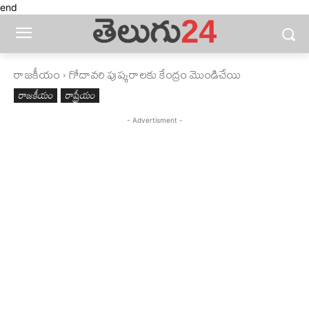
end
రాజకీయం
గోదావరి పుష్కరాలకు కేంద్రం మొండిచేయి
రాజకీయం
రాష్ట్రీయం
- Advertisment -