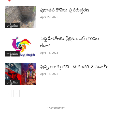
పురాత‌న కోనేరు పున‌రుద్ధ‌ర‌ణ
April 27, 2026
రాష్ట్రీయం
పెద్ద హీరోల‌కు ప్రేక్ష‌కులంటే గౌర‌వం
లేదా?
రాష్ట్రీయం
April 18, 2026
పుష్ప రికార్డు ఔట్‌.. దురంధ‌ర్ 2 సునామీ
April 18, 2026
రాష్ట్రీయం
- Advertisment -