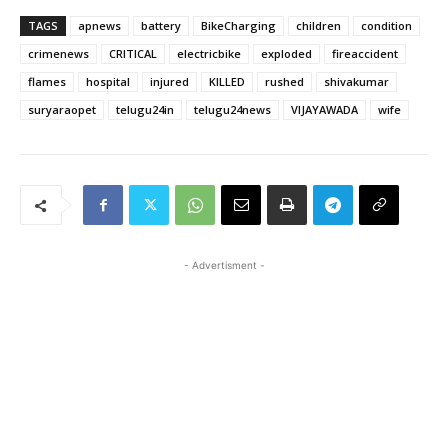
TAGS
apnews
battery
BikeCharging
children
condition
crimenews
CRITICAL
electricbike
exploded
fireaccident
flames
hospital
injured
KILLED
rushed
shivakumar
suryaraopet
telugu24in
telugu24news
VIJAYAWADA
wife
- Advertisment -