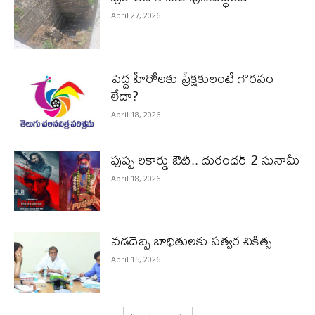
April 27, 2026
పెద్ద హీరోల‌కు ప్రేక్ష‌కులంటే గౌర‌వం
లేదా?
April 18, 2026
పుష్ప రికార్డు ఔట్‌.. దురంధ‌ర్ 2 సునామీ
April 18, 2026
వడదెబ్బ బాధితులకు సత్వర చికిత్స
April 15, 2026