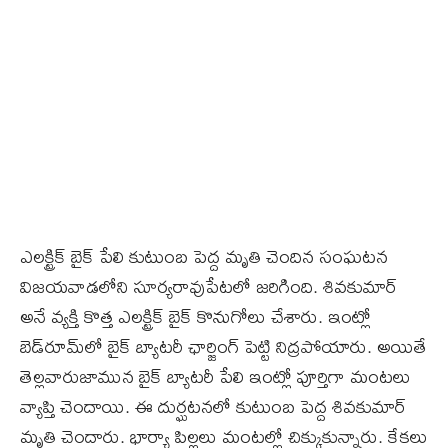
ఎలక్ట్రిక్‌ బైక్‌ పేలి కుటుంబ పెద్ద మృతి చెందిన సంఘటన
విజయవాడలోని సూర్యరావుపేటలో జరిగింది. శివకుమార్‌
అనే వ్యక్తి కొత్త ఎలక్ట్రిక్‌ బైక్‌ కొనుగోలు చేశారు. ఇంట్లో
బెడ్‌రూమ్‌లో బైక్‌ బ్యాటరీ ఛార్జింగ్‌ పెట్టి నిద్రపోయారు. అయితే
తెల్లవారుజామున బైక్‌ బ్యాటరీ పేలి ఇంట్లో పూర్తిగా మంటలు
వ్యాప్తి చెందాయి. ఈ దుర్ఘటనలో కుటుంబ పెద్ద శివకుమార్‌
మృతి చెందారు. భార్యా పిల్లలు మంటల్లో చిక్కుకున్నారు. కేకలు