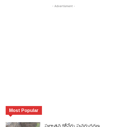
- Advertisment -
Most Popular
పురాత‌న కోనేరు పున‌రుద్ధ‌ర‌ణ