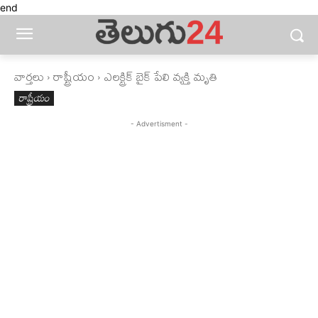
end
వార్తలు
రాష్ట్రీయం
ఎలక్ట్రిక్‌ బైక్‌ పేలి వ్యక్తి మృతి
రాష్ట్రీయం
- Advertisment -