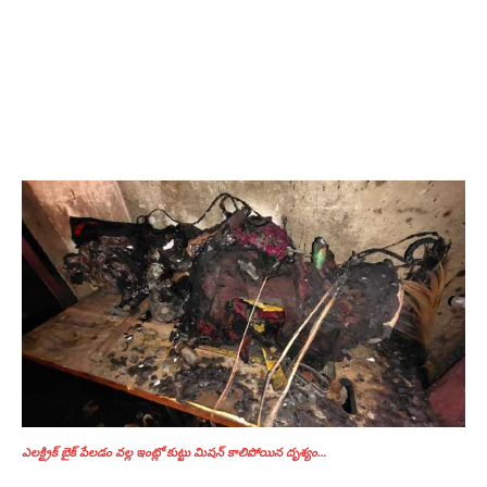
ఎలక్ట్రిక్‌ బైక్‌ పేలడం వల్ల ఇంట్లో కుట్టు మిషన్‌ కాలిపోయిన దృశ్యం…