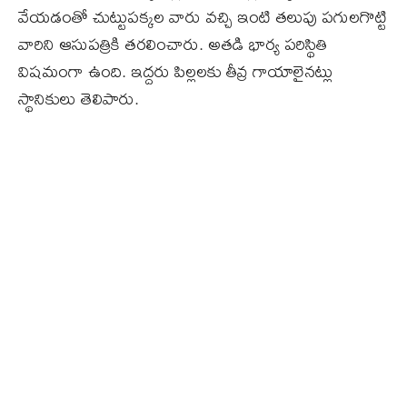
వేయడంతో చుట్టుపక్కల వారు వచ్చి ఇంటి తలుపు పగులగొట్టి
వారిని ఆసుపత్రికి తరలించారు. అతడి భార్య పరిస్థితి
విషమంగా ఉంది. ఇద్దరు పిల్లలకు తీవ్ర గాయాలైనట్లు
స్థానికులు తెలిపారు.